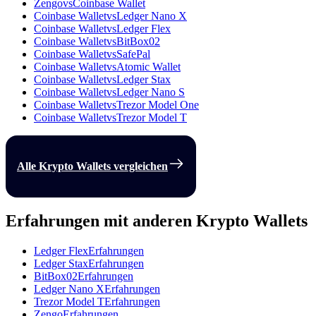
Zengo
vs
Coinbase Wallet
Coinbase Wallet
vs
Ledger Nano X
Coinbase Wallet
vs
Ledger Flex
Coinbase Wallet
vs
BitBox02
Coinbase Wallet
vs
SafePal
Coinbase Wallet
vs
Atomic Wallet
Coinbase Wallet
vs
Ledger Stax
Coinbase Wallet
vs
Ledger Nano S
Coinbase Wallet
vs
Trezor Model One
Coinbase Wallet
vs
Trezor Model T
Alle Krypto Wallets vergleichen
Erfahrungen mit anderen Krypto Wallets
Ledger Flex
Erfahrungen
Ledger Stax
Erfahrungen
BitBox02
Erfahrungen
Ledger Nano X
Erfahrungen
Trezor Model T
Erfahrungen
Zengo
Erfahrungen