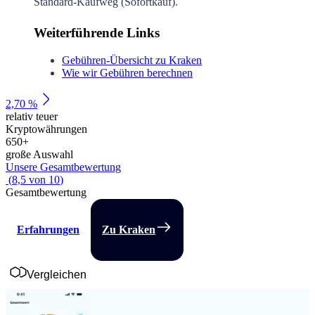
Standard-Kaufweg (Sofortkauf).
Weiterführende Links
Gebühren-Übersicht zu Kraken
Wie wir Gebühren berechnen
2,70 %
relativ teuer
Kryptowährungen
650
+
große Auswahl
Unsere Gesamtbewertung
(
8,5
von
10
)
Gesamtbewertung
Erfahrungen
Zu Kraken
Vergleichen