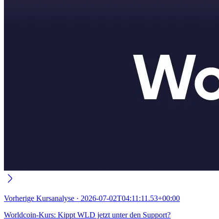
Vorherige
Kursanalyse
·
2026-07-02T04:11:11.53+00:00
Worldcoin-Kurs: Kippt WLD jetzt unter den Support?