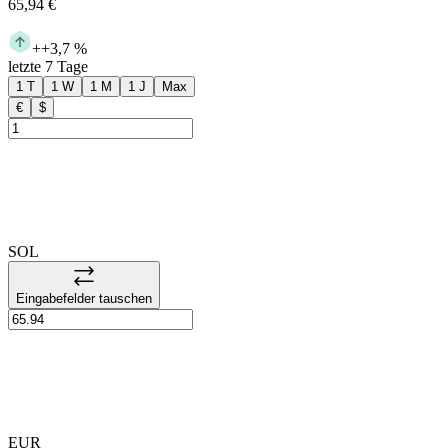
65,94 €
+
+3,7 %
letzte 7 Tage
1 T
1 W
1 M
1 J
Max
€
$
SOL
Eingabefelder tauschen
EUR