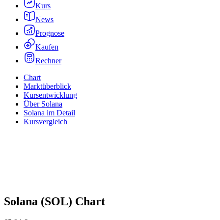
Kurs
News
Prognose
Kaufen
Rechner
Chart
Marktüberblick
Kursentwicklung
Über Solana
Solana im Detail
Kursvergleich
Solana
(
SOL
)
Chart