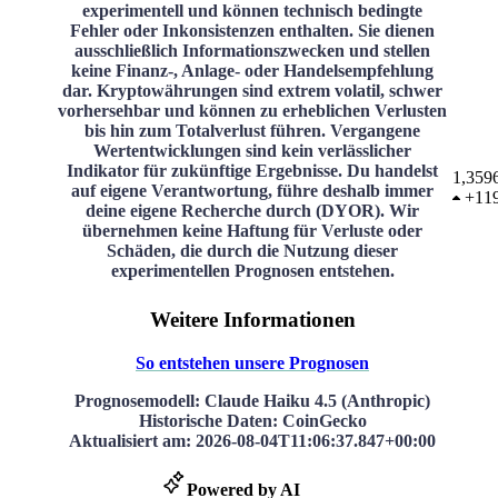
experimentell und können technisch bedingte
Fehler oder Inkonsistenzen enthalten. Sie dienen
ausschließlich Informationszwecken und stellen
keine Finanz-, Anlage- oder Handelsempfehlung
dar. Kryptowährungen sind extrem volatil, schwer
vorhersehbar und können zu erheblichen Verlusten
bis hin zum Totalverlust führen. Vergangene
Wertentwicklungen sind kein verlässlicher
Indikator für zukünftige Ergebnisse. Du handelst
1,359
auf eigene Verantwortung, führe deshalb immer
+
11
deine eigene Recherche durch (DYOR). Wir
übernehmen keine Haftung für Verluste oder
Schäden, die durch die Nutzung dieser
experimentellen Prognosen entstehen.
Weitere Informationen
So entstehen unsere Prognosen
Prognosemodell
: Claude Haiku 4.5 (Anthropic)
Historische Daten
: CoinGecko
Aktualisiert am
:
2026-08-04T11:06:37.847+00:00
Powered by AI