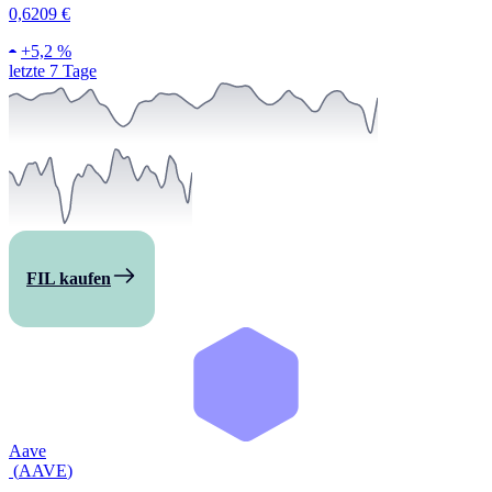
0,6209 €
+
5,2 %
letzte 7 Tage
FIL kaufen
Aave
(
AAVE
)