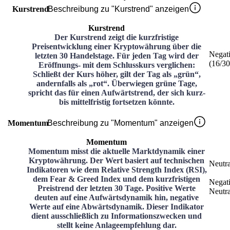
Kurstrend
Beschreibung zu "Kurstrend" anzeigen
Kurstrend
Der Kurstrend zeigt die kurzfristige
Preisentwicklung einer Kryptowährung über die
Negat
letzten 30 Handelstage. Für jeden Tag wird der
(
16
/3
Eröffnungs- mit dem Schlusskurs verglichen:
Schließt der Kurs höher, gilt der Tag als „grün“,
andernfalls als „rot“. Überwiegen grüne Tage,
spricht das für einen Aufwärtstrend, der sich kurz-
bis mittelfristig fortsetzen könnte.
Momentum
Beschreibung zu "Momentum" anzeigen
Momentum
Momentum misst die aktuelle Marktdynamik einer
Kryptowährung. Der Wert basiert auf technischen
Neutra
Indikatoren wie dem Relative Strength Index (RSI),
dem Fear & Greed Index und dem kurzfristigen
Negat
Preistrend der letzten 30 Tage. Positive Werte
Neutra
deuten auf eine Aufwärtsdynamik hin, negative
Werte auf eine Abwärtsdynamik. Dieser Indikator
dient ausschließlich zu Informationszwecken und
stellt keine Anlageempfehlung dar.