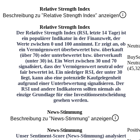
Relative Strength Index
Beschreibung zu "Relative Strength Index" anzeigen
Relative Strength Index
Der Relative Strength Index (RSI, letzte 14 Tage) ist
ein populärer Indikator in der Finanzwelt, der
Werte zwischen 0 und 100 annimmt. Er zeigt an, ob
Neutra
ein Vermögenswert überbewertet bzw. überkauft
(über 70) oder unterbewertet bzw. überverkauft
Buy
Se
(unter 30) ist. Ein Wert zwischen 30 und 70
Neutra
signalisiert, dass der Vermögenswert neutral oder
(
45,32
fair bewertet ist. Ein niedriger RSI, der unter 30
liegt, kann also eine potenzielle Kaufgelegenheit
aufgrund einer Unterbewertung signalisieren. Der
RSI und andere Indikatoren sollten niemals als
einzige Grundlage für eine Investitionsentscheidung
gesehen werden.
News-Stimmung
Beschreibung zu "News-Stimmung" anzeigen
Positi
News-Stimmung
Unser Sentiment-Score (News-Stimmung) analysiert