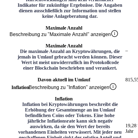
Indikator für zukünftige Ergebnisse. Die Angaben
dienen ausschließlich zur Information und stellen
keine Anlageberatung dar.
Maximale Anzahl
Beschreibung zu "Maximale Anzahl" anzeigen
Maximale Anzahl
–
Die maximale Anzahl an Kryptowährungen, die
jemals in Umlauf gebracht werden können. Dieser
Wert ist meist unwiderruflich im Protokollcode
einer Blockchain beschrieben und verankert.
Davon aktuell im Umlauf
815,5
Inflation
Beschreibung zu "Inflation" anzeigen
Inflation
Inflation bei Kryptowährungen beschreibt die
Erhöhung der Gesamtmenge an im Umlauf
befindlichen Coins oder Tokens. Eine hohe
jährliche Inflationsrate kann sich negativ
19,28
auswirken, da sie den Wert der bereits
Jahr
vorhandenen Einheiten verwässert. Mit jeder neu
geschaffenen Einheit sinkt der relative Anteil und