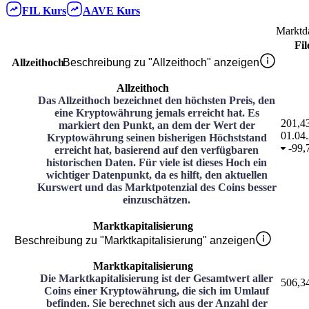
FIL
Kurs
AAVE
Kurs
Marktd
Fil
Allzeithoch
Beschreibung zu "Allzeithoch" anzeigen
Allzeithoch
Das Allzeithoch bezeichnet den höchsten Preis, den
eine Kryptowährung jemals erreicht hat. Es
201,4
markiert den Punkt, an dem der Wert der
01.04
Kryptowährung seinen bisherigen Höchststand
-
99,
erreicht hat, basierend auf den verfügbaren
historischen Daten. Für viele ist dieses Hoch ein
wichtiger Datenpunkt, da es hilft, den aktuellen
Kurswert und das Marktpotenzial des Coins besser
einzuschätzen.
Marktkapitalisierung
Beschreibung zu "Marktkapitalisierung" anzeigen
Marktkapitalisierung
Die Marktkapitalisierung ist der Gesamtwert aller
506,3
Coins einer Kryptowährung, die sich im Umlauf
befinden. Sie berechnet sich aus der Anzahl der