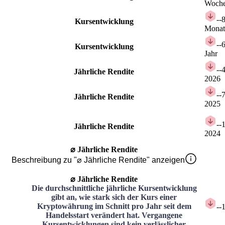
Woch
-
-
Kursentwicklung
Monat
-
-
Kursentwicklung
Jahr
-
-
Jährliche Rendite
2026
-
-
Jährliche Rendite
2025
-
-
Jährliche Rendite
2024
⌀ Jährliche Rendite
Beschreibung zu "⌀ Jährliche Rendite" anzeigen
⌀ Jährliche Rendite
Die durchschnittliche jährliche Kursentwicklung
gibt an, wie stark sich der Kurs einer
Kryptowährung im Schnitt pro Jahr seit dem
-
-
Handelsstart verändert hat. Vergangene
Kursentwicklungen sind kein verlässlicher