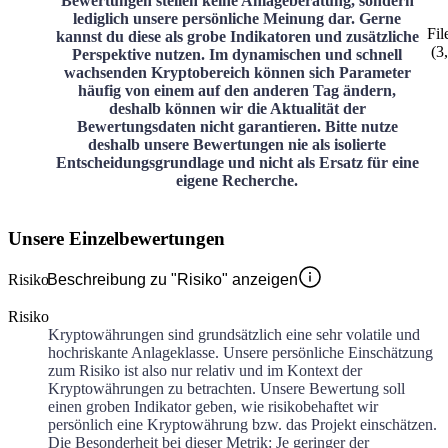
Bewertungen stellen keine Anlageberatung, sondern
lediglich unsere persönliche Meinung dar. Gerne
Fil
kannst du diese als grobe Indikatoren und zusätzliche
(
3
Perspektive nutzen. Im dynamischen und schnell
wachsenden Kryptobereich können sich Parameter
häufig von einem auf den anderen Tag ändern,
deshalb können wir die Aktualität der
Bewertungsdaten nicht garantieren. Bitte nutze
deshalb unsere Bewertungen nie als isolierte
Entscheidungsgrundlage und nicht als Ersatz für eine
eigene Recherche.
Unsere Einzelbewertungen
Risiko
Beschreibung zu "Risiko" anzeigen
Risiko
Kryptowährungen sind grundsätzlich eine sehr volatile und
hochriskante Anlageklasse. Unsere persönliche Einschätzung
zum Risiko ist also nur relativ und im Kontext der
Kryptowährungen zu betrachten. Unsere Bewertung soll
einen groben Indikator geben, wie risikobehaftet wir
persönlich eine Kryptowährung bzw. das Projekt einschätzen.
Die Besonderheit bei dieser Metrik: Je geringer der