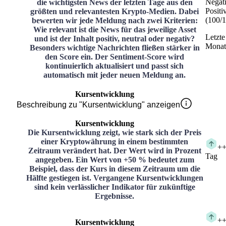
Negat
die wichtigsten News der letzten Tage aus den
Positi
größten und relevantesten Krypto-Medien. Dabei
(
100
/
1
bewerten wir jede Meldung nach zwei Kriterien:
Wie relevant ist die News für das jeweilige Asset
Letzte
und ist der Inhalt positiv, neutral oder negativ?
Monat
Besonders wichtige Nachrichten fließen stärker in
den Score ein. Der Sentiment-Score wird
kontinuierlich aktualisiert und passt sich
automatisch mit jeder neuen Meldung an.
Kursentwicklung
Beschreibung zu "Kursentwicklung" anzeigen
Kursentwicklung
Die Kursentwicklung zeigt, wie stark sich der Preis
einer Kryptowährung in einem bestimmten
+
+
Zeitraum verändert hat. Der Wert wird in Prozent
Tag
angegeben. Ein Wert von +50 % bedeutet zum
Beispiel, dass der Kurs in diesem Zeitraum um die
Hälfte gestiegen ist. Vergangene Kursentwicklungen
sind kein verlässlicher Indikator für zukünftige
Ergebnisse.
+
+
Kursentwicklung