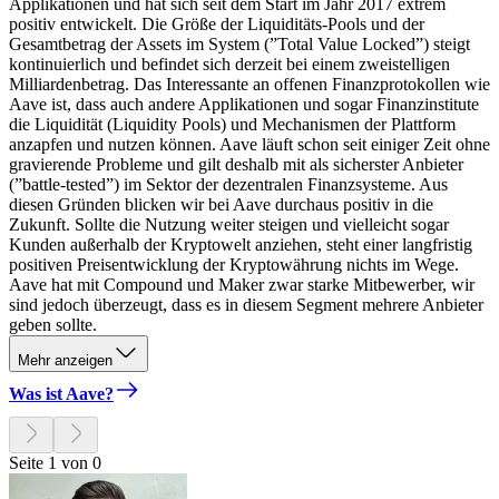
Applikationen und hat sich seit dem Start im Jahr 2017 extrem
positiv entwickelt. Die Größe der Liquiditäts-Pools und der
Gesamtbetrag der Assets im System (”Total Value Locked”) steigt
kontinuierlich und befindet sich derzeit bei einem zweistelligen
Milliardenbetrag. Das Interessante an offenen Finanzprotokollen wie
Aave ist, dass auch andere Applikationen und sogar Finanzinstitute
die Liquidität (Liquidity Pools) und Mechanismen der Plattform
anzapfen und nutzen können. Aave läuft schon seit einiger Zeit ohne
gravierende Probleme und gilt deshalb mit als sicherster Anbieter
(”battle-tested”) im Sektor der dezentralen Finanzsysteme. Aus
diesen Gründen blicken wir bei Aave durchaus positiv in die
Zukunft. Sollte die Nutzung weiter steigen und vielleicht sogar
Kunden außerhalb der Kryptowelt anziehen, steht einer langfristig
positiven Preisentwicklung der Kryptowährung nichts im Wege.
Aave hat mit Compound und Maker zwar starke Mitbewerber, wir
sind jedoch überzeugt, dass es in diesem Segment mehrere Anbieter
geben sollte.
Mehr anzeigen
Was ist Aave?
Seite 1 von 0