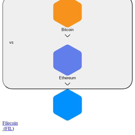
Bitcoin
vs
Ethereum
Filecoin
(
FIL
)