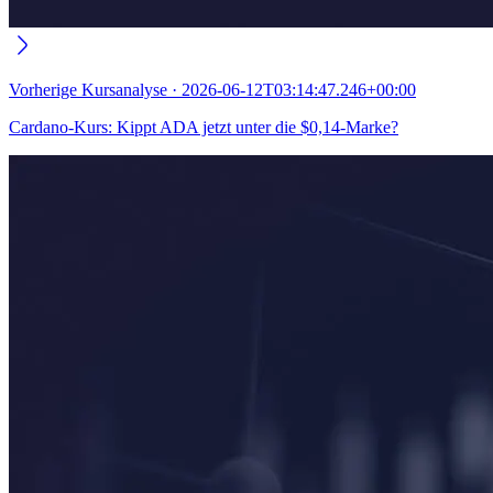
Vorherige
Kursanalyse
·
2026-06-12T03:14:47.246+00:00
Cardano-Kurs: Kippt ADA jetzt unter die $0,14-Marke?