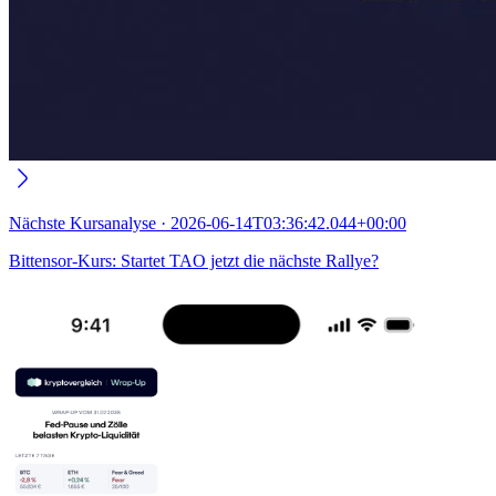
Nächste
Kursanalyse
·
2026-06-14T03:36:42.044+00:00
Bittensor-Kurs: Startet TAO jetzt die nächste Rallye?