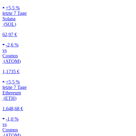
+
5,5 %
letzte 7 Tage
Solana
(
SOL
)
62,97 €
-
2,6 %
vs
Cosmos
(
ATOM
)
1,1735 €
+
5,5 %
letzte 7 Tage
Ethereum
(
ETH
)
1.648,68 €
-
1,0 %
vs
Cosmos
(
ATOM
)