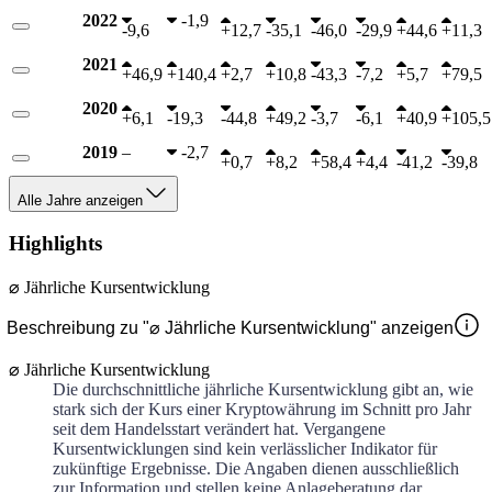
2022
-
1,9
-
9,6
+
12,7
-
35,1
-
46,0
-
29,9
+
44,6
+
11,3
2021
+
46,9
+
140,4
+
2,7
+
10,8
-
43,3
-
7,2
+
5,7
+
79,5
2020
+
6,1
-
19,3
-
44,8
+
49,2
-
3,7
-
6,1
+
40,9
+
105,5
2019
–
-
2,7
+
0,7
+
8,2
+
58,4
+
4,4
-
41,2
-
39,8
Alle Jahre anzeigen
Highlights
⌀ Jährliche Kursentwicklung
Beschreibung zu "⌀ Jährliche Kursentwicklung" anzeigen
⌀ Jährliche Kursentwicklung
Die durchschnittliche jährliche Kursentwicklung gibt an, wie
stark sich der Kurs einer Kryptowährung im Schnitt pro Jahr
seit dem Handelsstart verändert hat. Vergangene
Kursentwicklungen sind kein verlässlicher Indikator für
zukünftige Ergebnisse. Die Angaben dienen ausschließlich
zur Information und stellen keine Anlageberatung dar.