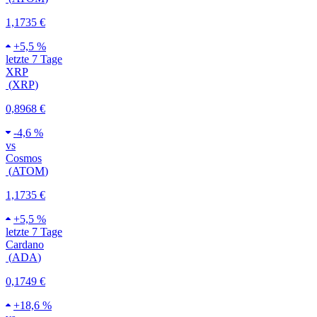
1,1735 €
+
5,5 %
letzte 7 Tage
XRP
(
XRP
)
0,8968 €
-
4,6 %
vs
Cosmos
(
ATOM
)
1,1735 €
+
5,5 %
letzte 7 Tage
Cardano
(
ADA
)
0,1749 €
+
18,6 %