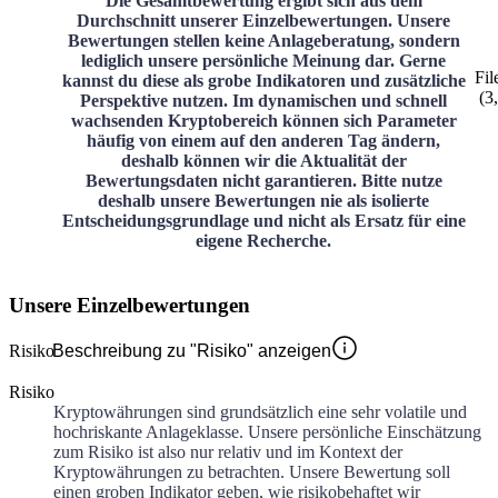
Die Gesamtbewertung ergibt sich aus dem
Durchschnitt unserer Einzelbewertungen. Unsere
Bewertungen stellen keine Anlageberatung, sondern
lediglich unsere persönliche Meinung dar. Gerne
Fil
kannst du diese als grobe Indikatoren und zusätzliche
(
3
Perspektive nutzen. Im dynamischen und schnell
wachsenden Kryptobereich können sich Parameter
häufig von einem auf den anderen Tag ändern,
deshalb können wir die Aktualität der
Bewertungsdaten nicht garantieren. Bitte nutze
deshalb unsere Bewertungen nie als isolierte
Entscheidungsgrundlage und nicht als Ersatz für eine
eigene Recherche.
Unsere Einzelbewertungen
Risiko
Beschreibung zu "Risiko" anzeigen
Risiko
Kryptowährungen sind grundsätzlich eine sehr volatile und
hochriskante Anlageklasse. Unsere persönliche Einschätzung
zum Risiko ist also nur relativ und im Kontext der
Kryptowährungen zu betrachten. Unsere Bewertung soll
einen groben Indikator geben, wie risikobehaftet wir