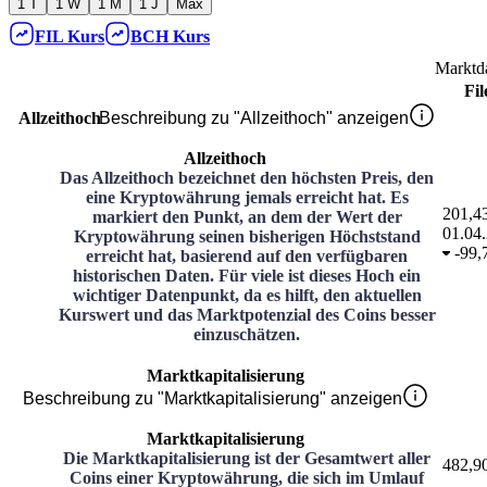
1 T
1 W
1 M
1 J
Max
FIL
Kurs
BCH
Kurs
Marktd
Fil
Allzeithoch
Beschreibung zu "Allzeithoch" anzeigen
Allzeithoch
Das Allzeithoch bezeichnet den höchsten Preis, den
eine Kryptowährung jemals erreicht hat. Es
201,4
markiert den Punkt, an dem der Wert der
01.04
Kryptowährung seinen bisherigen Höchststand
-
99,
erreicht hat, basierend auf den verfügbaren
historischen Daten. Für viele ist dieses Hoch ein
wichtiger Datenpunkt, da es hilft, den aktuellen
Kurswert und das Marktpotenzial des Coins besser
einzuschätzen.
Marktkapitalisierung
Beschreibung zu "Marktkapitalisierung" anzeigen
Marktkapitalisierung
Die Marktkapitalisierung ist der Gesamtwert aller
482,9
Coins einer Kryptowährung, die sich im Umlauf