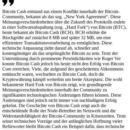
Bitcoin Cash entstand aus einem Konflikt innerhalb der Bitcoin-
Community, bekannt als das sog. „New York Agreement“. Diese
Meinungsverschiedenheiten über die Zukunft des Protokolls endete
in einer Softwareabspaltung (sog. „Hard Fork“) von Bitcoin (BTC),
heute bekannt als Bitcoin Cash (BCH). BCH erhöhte die
Blockgröße auf zunächst 8 MB und später 32 MB, um eine
effizientere Transaktionsverarbeitung zu ermöglichen. Diese
technische Anpassung zielte darauf ab, schneller und
kostengünstiger als das ursprüngliche Bitcoin zu sein. Trotz der
Unterstützung durch prominente Persönlichkeiten wie Roger Ver
konnte Bitcoin Cash jedoch bis heute nicht den Erfolg von Bitcoin
Core erreichen. Viele, die aufgrund des gescheiterten Abkommens
enttäuscht waren, wechselten zu Bitcoin Cash, doch die
Kryptowährung kämpft weiterhin um breite Akzeptanz. Die wohl
bekannteste Hard Fork von Bitcoin zeigt, wie grundlegende
Meinungsverschiedenheiten innerhalb der Community zu
signifikanten technologischen Änderungen führen können. Diese
Änderungen sind jedoch nicht immer von nachhaltigem Erfolg
gekrönt. Die Geschichte von Bitcoin Cash zeigt auch die
entscheidende Rolle der Node-Betreiber im Netzwerk und die
Widerstandsfähigkeit der Bitcoin-Community in Krisenzeiten. Trotz
seiner technischen Vorzüge und der anfänglichen Hoffnung vieler
Befürworter bleibt Bitcoin Cash ein Beispiel dafür, dass technische