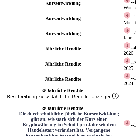
-
-
Kursentwicklung
Woch
-
-
Kursentwicklung
Monat
-
-
Kursentwicklung
Jahr
-
-
Jährliche Rendite
2026
-
-
Jährliche Rendite
2025
-
-
Jährliche Rendite
2024
⌀ Jährliche Rendite
Beschreibung zu "⌀ Jährliche Rendite" anzeigen
⌀ Jährliche Rendite
Die durchschnittliche jährliche Kursentwicklung
gibt an, wie stark sich der Kurs einer
Kryptowährung im Schnitt pro Jahr seit dem
-
-
Handelsstart verändert hat. Vergangene
Kursentwicklungen sind kein verlässlicher