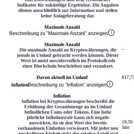
Indikator für zukünftige Ergebnisse. Die Angaben
dienen ausschließlich zur Information und stellen
keine Anlageberatung dar.
Maximale Anzahl
Beschreibung zu "Maximale Anzahl" anzeigen
Maximale Anzahl
–
Die maximale Anzahl an Kryptowährungen, die
jemals in Umlauf gebracht werden können. Dieser
Wert ist meist unwiderruflich im Protokollcode
einer Blockchain beschrieben und verankert.
Davon aktuell im Umlauf
817,7
Inflation
Beschreibung zu "Inflation" anzeigen
Inflation
Inflation bei Kryptowährungen beschreibt die
Erhöhung der Gesamtmenge an im Umlauf
befindlichen Coins oder Tokens. Eine hohe
jährliche Inflationsrate kann sich negativ
19,59
auswirken, da sie den Wert der bereits
Jahr
vorhandenen Einheiten verwässert. Mit jeder neu
geschaffenen Einheit sinkt der relative Anteil und