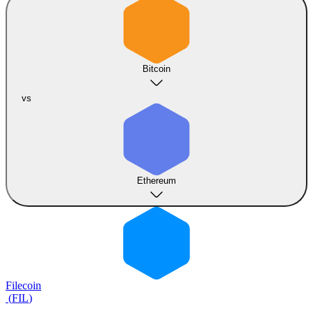
Bitcoin
vs
Ethereum
Filecoin
(
FIL
)