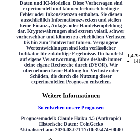
Daten und KI-Modellen. Diese Vorhersagen sind
experimentell und können technisch bedingte
Fehler oder Inkonsistenzen enthalten. Sie dienen
ausschließlich Informationszwecken und stellen
keine Finanz-, Anlage- oder Handelsempfehlung
dar. Kryptowährungen sind extrem volatil, schwer
vorhersehbar und können zu erheblichen Verlusten
bis hin zum Totalverlust führen. Vergangene
Wertentwicklungen sind kein verlässlicher
Indikator für zukünftige Ergebnisse. Du handelst
1,429
auf eigene Verantwortung, führe deshalb immer
+
14
deine eigene Recherche durch (DYOR). Wir
übernehmen keine Haftung für Verluste oder
Schäden, die durch die Nutzung dieser
experimentellen Prognosen entstehen.
Weitere Informationen
So entstehen unsere Prognosen
Prognosemodell
: Claude Haiku 4.5 (Anthropic)
Historische Daten
: CoinGecko
Aktualisiert am
:
2026-08-07T17:10:39.474+00:00