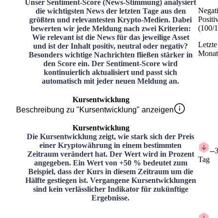
Unser Sentiment-Score (News-Stimmung) analysiert
Negat
die wichtigsten News der letzten Tage aus den
Positi
größten und relevantesten Krypto-Medien. Dabei
(
100
/
1
bewerten wir jede Meldung nach zwei Kriterien:
Wie relevant ist die News für das jeweilige Asset
Letzte
und ist der Inhalt positiv, neutral oder negativ?
Monat
Besonders wichtige Nachrichten fließen stärker in
den Score ein. Der Sentiment-Score wird
kontinuierlich aktualisiert und passt sich
automatisch mit jeder neuen Meldung an.
Kursentwicklung
Beschreibung zu "Kursentwicklung" anzeigen
Kursentwicklung
Die Kursentwicklung zeigt, wie stark sich der Preis
einer Kryptowährung in einem bestimmten
-
-
Zeitraum verändert hat. Der Wert wird in Prozent
Tag
angegeben. Ein Wert von +50 % bedeutet zum
Beispiel, dass der Kurs in diesem Zeitraum um die
Hälfte gestiegen ist. Vergangene Kursentwicklungen
sind kein verlässlicher Indikator für zukünftige
Ergebnisse.