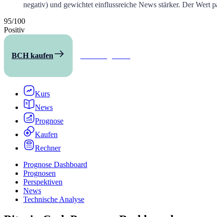
negativ) und gewichtet einflussreiche News stärker. Der Wert p
95
/
100
Positiv
BCH kaufen
Alle Prognosen
Kurs
News
Prognose
Kaufen
Rechner
Prognose Dashboard
Prognosen
Perspektiven
News
Technische Analyse