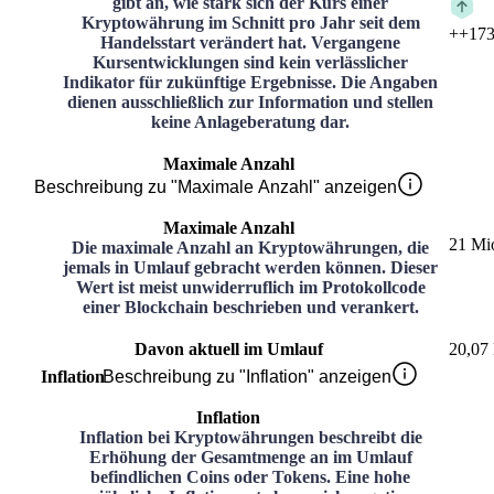
gibt an, wie stark sich der Kurs einer
Kryptowährung im Schnitt pro Jahr seit dem
+
+173
Handelsstart verändert hat. Vergangene
Kursentwicklungen sind kein verlässlicher
Indikator für zukünftige Ergebnisse. Die Angaben
dienen ausschließlich zur Information und stellen
keine Anlageberatung dar.
Maximale Anzahl
Beschreibung zu "Maximale Anzahl" anzeigen
Maximale Anzahl
21 Mi
Die maximale Anzahl an Kryptowährungen, die
jemals in Umlauf gebracht werden können. Dieser
Wert ist meist unwiderruflich im Protokollcode
einer Blockchain beschrieben und verankert.
Davon aktuell im Umlauf
20,07
Inflation
Beschreibung zu "Inflation" anzeigen
Inflation
Inflation bei Kryptowährungen beschreibt die
Erhöhung der Gesamtmenge an im Umlauf
befindlichen Coins oder Tokens. Eine hohe