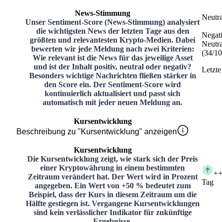
News-Stimmung
Neutra
Unser Sentiment-Score (News-Stimmung) analysiert
die wichtigsten News der letzten Tage aus den
Negat
größten und relevantesten Krypto-Medien. Dabei
Neutra
bewerten wir jede Meldung nach zwei Kriterien:
(
34
/
10
Wie relevant ist die News für das jeweilige Asset
und ist der Inhalt positiv, neutral oder negativ?
Letzte
Besonders wichtige Nachrichten fließen stärker in
den Score ein. Der Sentiment-Score wird
kontinuierlich aktualisiert und passt sich
automatisch mit jeder neuen Meldung an.
Kursentwicklung
Beschreibung zu "Kursentwicklung" anzeigen
Kursentwicklung
Die Kursentwicklung zeigt, wie stark sich der Preis
einer Kryptowährung in einem bestimmten
+
+
Zeitraum verändert hat. Der Wert wird in Prozent
Tag
angegeben. Ein Wert von +50 % bedeutet zum
Beispiel, dass der Kurs in diesem Zeitraum um die
Hälfte gestiegen ist. Vergangene Kursentwicklungen
sind kein verlässlicher Indikator für zukünftige
Ergebnisse.