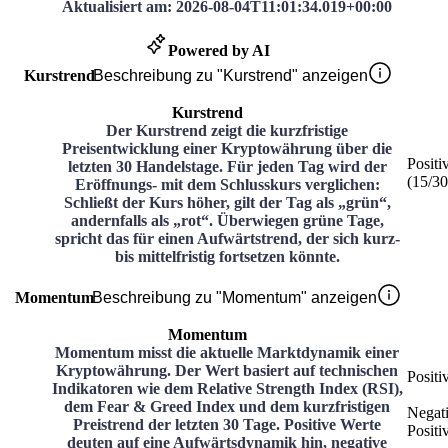
Aktualisiert am
:
2026-08-04T11:01:34.019+00:00
Powered by AI
Kurstrend
Beschreibung zu "Kurstrend" anzeigen
Kurstrend
Der Kurstrend zeigt die kurzfristige
Preisentwicklung einer Kryptowährung über die
Positi
letzten 30 Handelstage. Für jeden Tag wird der
(
15
/3
Eröffnungs- mit dem Schlusskurs verglichen:
Schließt der Kurs höher, gilt der Tag als „grün“,
andernfalls als „rot“. Überwiegen grüne Tage,
spricht das für einen Aufwärtstrend, der sich kurz-
bis mittelfristig fortsetzen könnte.
Momentum
Beschreibung zu "Momentum" anzeigen
Momentum
Momentum misst die aktuelle Marktdynamik einer
Kryptowährung. Der Wert basiert auf technischen
Positi
Indikatoren wie dem Relative Strength Index (RSI),
dem Fear & Greed Index und dem kurzfristigen
Negat
Preistrend der letzten 30 Tage. Positive Werte
Positi
deuten auf eine Aufwärtsdynamik hin, negative