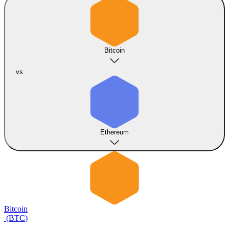
Bitcoin
vs
Ethereum
Bitcoin
(
BTC
)