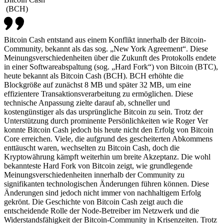
(
BCH
)
Bitcoin Cash entstand aus einem Konflikt innerhalb der Bitcoin-
Community, bekannt als das sog. „New York Agreement“. Diese
Meinungsverschiedenheiten über die Zukunft des Protokolls endete
in einer Softwareabspaltung (sog. „Hard Fork“) von Bitcoin (BTC),
heute bekannt als Bitcoin Cash (BCH). BCH erhöhte die
Blockgröße auf zunächst 8 MB und später 32 MB, um eine
effizientere Transaktionsverarbeitung zu ermöglichen. Diese
technische Anpassung zielte darauf ab, schneller und
kostengünstiger als das ursprüngliche Bitcoin zu sein. Trotz der
Unterstützung durch prominente Persönlichkeiten wie Roger Ver
konnte Bitcoin Cash jedoch bis heute nicht den Erfolg von Bitcoin
Core erreichen. Viele, die aufgrund des gescheiterten Abkommens
enttäuscht waren, wechselten zu Bitcoin Cash, doch die
Kryptowährung kämpft weiterhin um breite Akzeptanz. Die wohl
bekannteste Hard Fork von Bitcoin zeigt, wie grundlegende
Meinungsverschiedenheiten innerhalb der Community zu
signifikanten technologischen Änderungen führen können. Diese
Änderungen sind jedoch nicht immer von nachhaltigem Erfolg
gekrönt. Die Geschichte von Bitcoin Cash zeigt auch die
entscheidende Rolle der Node-Betreiber im Netzwerk und die
Widerstandsfähigkeit der Bitcoin-Community in Krisenzeiten. Trotz