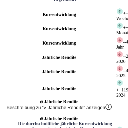
+
+
Kursentwicklung
Woch
+
+
Kursentwicklung
Monat
-
-
Kursentwicklung
Jahr
-
-
Jährliche Rendite
2026
-
-
Jährliche Rendite
2025
Jährliche Rendite
+
+119
2024
⌀ Jährliche Rendite
Beschreibung zu "⌀ Jährliche Rendite" anzeigen
⌀ Jährliche Rendite
Die durchschnittliche jährliche Kursentwicklung