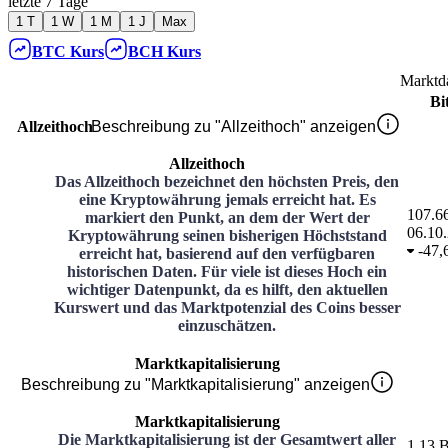
letzte 7 Tage
1 T
1 W
1 M
1 J
Max
BTC
Kurs
BCH
Kurs
Marktd
Bi
Allzeithoch
Beschreibung zu "Allzeithoch" anzeigen
Allzeithoch
Das Allzeithoch bezeichnet den höchsten Preis, den
eine Kryptowährung jemals erreicht hat. Es
107.6
markiert den Punkt, an dem der Wert der
06.10
Kryptowährung seinen bisherigen Höchststand
-
47,
erreicht hat, basierend auf den verfügbaren
historischen Daten. Für viele ist dieses Hoch ein
wichtiger Datenpunkt, da es hilft, den aktuellen
Kurswert und das Marktpotenzial des Coins besser
einzuschätzen.
Marktkapitalisierung
Beschreibung zu "Marktkapitalisierung" anzeigen
Marktkapitalisierung
Die Marktkapitalisierung ist der Gesamtwert aller
1,13 B