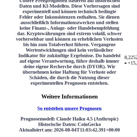
Unsere Preisprognosen basieren auf historischen
Daten und KI-Modellen. Diese Vorhersagen sind
experimentell und können technisch bedingte
Fehler oder Inkonsistenzen enthalten. Sie dienen
ausschließlich Informationszwecken und stellen
keine Finanz-, Anlage- oder Handelsempfehlung
dar. Kryptowährungen sind extrem volatil, schwer
vorhersehbar und können zu erheblichen Verlusten
bis hin zum Totalverlust führen. Vergangene
Wertentwicklungen sind kein verlässlicher
Indikator für zukünftige Ergebnisse. Du handelst
8,225
auf eigene Verantwortung, führe deshalb immer
+
15
deine eigene Recherche durch (DYOR). Wir
übernehmen keine Haftung für Verluste oder
Schäden, die durch die Nutzung dieser
experimentellen Prognosen entstehen.
Weitere Informationen
So entstehen unsere Prognosen
Prognosemodell
: Claude Haiku 4.5 (Anthropic)
Historische Daten
: CoinGecko
Aktualisiert am
:
2026-08-04T11:03:42.391+00:00