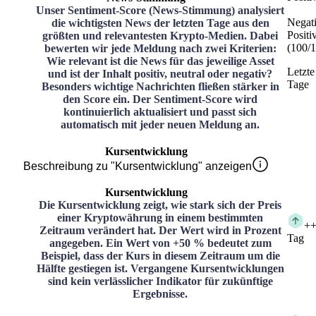
Unser Sentiment-Score (News-Stimmung) analysiert
Negat
die wichtigsten News der letzten Tage aus den
Positi
größten und relevantesten Krypto-Medien. Dabei
(
100
/
1
bewerten wir jede Meldung nach zwei Kriterien:
Wie relevant ist die News für das jeweilige Asset
Letzte
und ist der Inhalt positiv, neutral oder negativ?
Tage
Besonders wichtige Nachrichten fließen stärker in
den Score ein. Der Sentiment-Score wird
kontinuierlich aktualisiert und passt sich
automatisch mit jeder neuen Meldung an.
Kursentwicklung
Beschreibung zu "Kursentwicklung" anzeigen
Kursentwicklung
Die Kursentwicklung zeigt, wie stark sich der Preis
einer Kryptowährung in einem bestimmten
+
+
Zeitraum verändert hat. Der Wert wird in Prozent
Tag
angegeben. Ein Wert von +50 % bedeutet zum
Beispiel, dass der Kurs in diesem Zeitraum um die
Hälfte gestiegen ist. Vergangene Kursentwicklungen
sind kein verlässlicher Indikator für zukünftige
Ergebnisse.