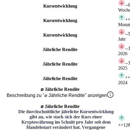
-
-
Kursentwicklung
Woch
+
+
Kursentwicklung
Monat
-
-
Kursentwicklung
Jahr
-
-
Jährliche Rendite
2026
-
-
Jährliche Rendite
2025
+
+
Jährliche Rendite
2024
⌀ Jährliche Rendite
Beschreibung zu "⌀ Jährliche Rendite" anzeigen
⌀ Jährliche Rendite
Die durchschnittliche jährliche Kursentwicklung
gibt an, wie stark sich der Kurs einer
Kryptowährung im Schnitt pro Jahr seit dem
+
+128
Handelsstart verändert hat. Vergangene