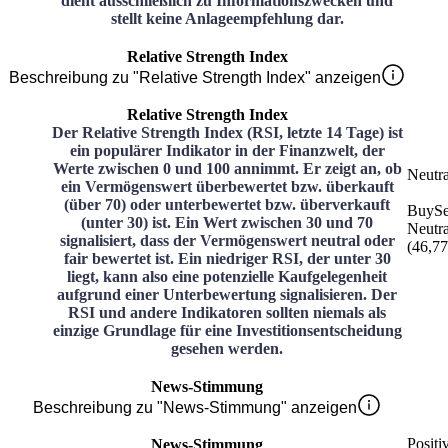
dient ausschließlich zu Informationszwecken und
stellt keine Anlageempfehlung dar.
Relative Strength Index
Beschreibung zu "Relative Strength Index" anzeigen
Relative Strength Index
Der Relative Strength Index (RSI, letzte 14 Tage) ist
ein populärer Indikator in der Finanzwelt, der
Werte zwischen 0 und 100 annimmt. Er zeigt an, ob
Neutra
ein Vermögenswert überbewertet bzw. überkauft
(über 70) oder unterbewertet bzw. überverkauft
Buy
Se
(unter 30) ist. Ein Wert zwischen 30 und 70
Neutra
signalisiert, dass der Vermögenswert neutral oder
(
46,77
fair bewertet ist. Ein niedriger RSI, der unter 30
liegt, kann also eine potenzielle Kaufgelegenheit
aufgrund einer Unterbewertung signalisieren. Der
RSI und andere Indikatoren sollten niemals als
einzige Grundlage für eine Investitionsentscheidung
gesehen werden.
News-Stimmung
Beschreibung zu "News-Stimmung" anzeigen
Positi
News-Stimmung