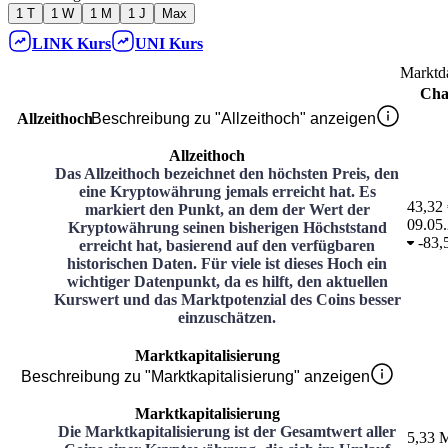
1 T
1 W
1 M
1 J
Max
LINK
Kurs
UNI
Kurs
Marktd
Cha
Allzeithoch
Beschreibung zu "Allzeithoch" anzeigen
Allzeithoch
Das Allzeithoch bezeichnet den höchsten Preis, den
eine Kryptowährung jemals erreicht hat. Es
43,32
markiert den Punkt, an dem der Wert der
09.05
Kryptowährung seinen bisherigen Höchststand
-
83,
erreicht hat, basierend auf den verfügbaren
historischen Daten. Für viele ist dieses Hoch ein
wichtiger Datenpunkt, da es hilft, den aktuellen
Kurswert und das Marktpotenzial des Coins besser
einzuschätzen.
Marktkapitalisierung
Beschreibung zu "Marktkapitalisierung" anzeigen
Marktkapitalisierung
Die Marktkapitalisierung ist der Gesamtwert aller
5,33 M