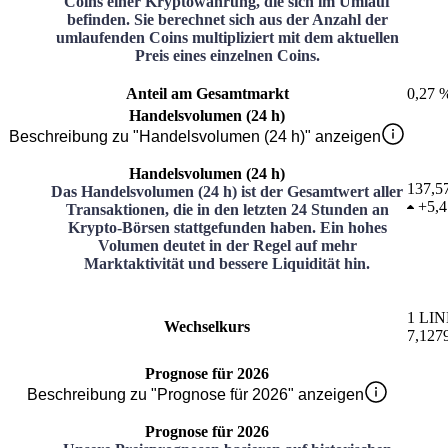
Coins einer Kryptowährung, die sich im Umlauf
befinden. Sie berechnet sich aus der Anzahl der
umlaufenden Coins multipliziert mit dem aktuellen
Preis eines einzelnen Coins.
Anteil am Gesamtmarkt
0,27 
Handelsvolumen (24 h)
Beschreibung zu "Handelsvolumen (24 h)" anzeigen
Handelsvolumen (24 h)
137,5
Das Handelsvolumen (24 h) ist der Gesamtwert aller
+
5,
Transaktionen, die in den letzten 24 Stunden an
Krypto-Börsen stattgefunden haben. Ein hohes
Volumen deutet in der Regel auf mehr
Marktaktivität und bessere Liquidität hin.
1
LI
Wechselkurs
7,127
Prognose für 2026
Beschreibung zu "Prognose für 2026" anzeigen
Prognose für 2026