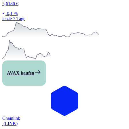
5,6186 €
-
0,1 %
letzte 7 Tage
AVAX kaufen
Chainlink
(
LINK
)