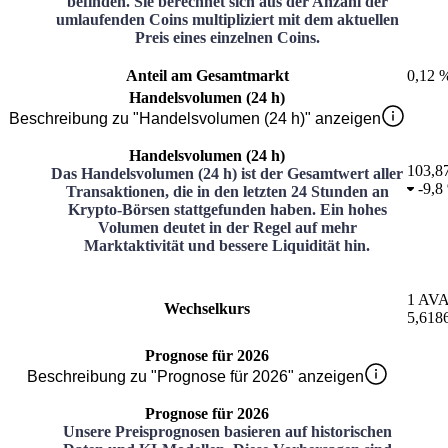
befinden. Sie berechnet sich aus der Anzahl der
umlaufenden Coins multipliziert mit dem aktuellen
Preis eines einzelnen Coins.
Anteil am Gesamtmarkt
0,12 
Handelsvolumen (24 h)
Beschreibung zu "Handelsvolumen (24 h)" anzeigen
Handelsvolumen (24 h)
103,8
Das Handelsvolumen (24 h) ist der Gesamtwert aller
-
9,8
Transaktionen, die in den letzten 24 Stunden an
Krypto-Börsen stattgefunden haben. Ein hohes
Volumen deutet in der Regel auf mehr
Marktaktivität und bessere Liquidität hin.
1
AV
Wechselkurs
5,618
Prognose für 2026
Beschreibung zu "Prognose für 2026" anzeigen
Prognose für 2026
Unsere Preisprognosen basieren auf historischen