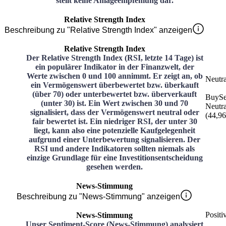
stellt keine Anlageempfehlung dar.
Relative Strength Index
Beschreibung zu "Relative Strength Index" anzeigen
Relative Strength Index
Der Relative Strength Index (RSI, letzte 14 Tage) ist
ein populärer Indikator in der Finanzwelt, der
Werte zwischen 0 und 100 annimmt. Er zeigt an, ob
Neutra
ein Vermögenswert überbewertet bzw. überkauft
(über 70) oder unterbewertet bzw. überverkauft
Buy
Se
(unter 30) ist. Ein Wert zwischen 30 und 70
Neutra
signalisiert, dass der Vermögenswert neutral oder
(
44,96
fair bewertet ist. Ein niedriger RSI, der unter 30
liegt, kann also eine potenzielle Kaufgelegenheit
aufgrund einer Unterbewertung signalisieren. Der
RSI und andere Indikatoren sollten niemals als
einzige Grundlage für eine Investitionsentscheidung
gesehen werden.
News-Stimmung
Beschreibung zu "News-Stimmung" anzeigen
Positi
News-Stimmung
Unser Sentiment-Score (News-Stimmung) analysiert