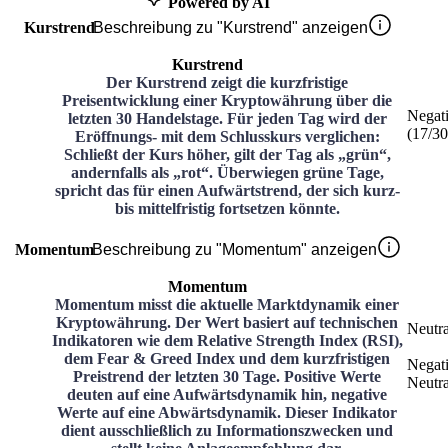
Powered by AI
Kurstrend
Beschreibung zu "Kurstrend" anzeigen
Kurstrend
Der Kurstrend zeigt die kurzfristige
Preisentwicklung einer Kryptowährung über die
Negat
letzten 30 Handelstage. Für jeden Tag wird der
(
17
/3
Eröffnungs- mit dem Schlusskurs verglichen:
Schließt der Kurs höher, gilt der Tag als „grün“,
andernfalls als „rot“. Überwiegen grüne Tage,
spricht das für einen Aufwärtstrend, der sich kurz-
bis mittelfristig fortsetzen könnte.
Momentum
Beschreibung zu "Momentum" anzeigen
Momentum
Momentum misst die aktuelle Marktdynamik einer
Kryptowährung. Der Wert basiert auf technischen
Neutra
Indikatoren wie dem Relative Strength Index (RSI),
dem Fear & Greed Index und dem kurzfristigen
Negat
Preistrend der letzten 30 Tage. Positive Werte
Neutra
deuten auf eine Aufwärtsdynamik hin, negative
Werte auf eine Abwärtsdynamik. Dieser Indikator
dient ausschließlich zu Informationszwecken und