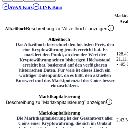
AVAX
Kurs
LINK
Kurs
Marktd
Ava
Allzeithoch
Beschreibung zu "Allzeithoch" anzeigen
Allzeithoch
Das Allzeithoch bezeichnet den höchsten Preis, den
eine Kryptowährung jemals erreicht hat. Es
128,4
markiert den Punkt, an dem der Wert der
21.11
Kryptowährung seinen bisherigen Höchststand
-
95,
erreicht hat, basierend auf den verfügbaren
historischen Daten. Für viele ist dieses Hoch ein
wichtiger Datenpunkt, da es hilft, den aktuellen
Kurswert und das Marktpotenzial des Coins besser
einzuschätzen.
Marktkapitalisierung
Beschreibung zu "Marktkapitalisierung" anzeigen
Marktkapitalisierung
Die Marktkapitalisierung ist der Gesamtwert aller
2,43 M
Coins einer Kryptowährung, die sich im Umlauf