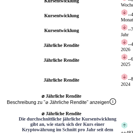
Kursentwicklung
Woch
-
-
Kursentwicklung
Monat
-
-
Kursentwicklung
Jahr
-
-
Jährliche Rendite
2026
-
-
Jährliche Rendite
2025
-
-
Jährliche Rendite
2024
⌀ Jährliche Rendite
Beschreibung zu "⌀ Jährliche Rendite" anzeigen
⌀ Jährliche Rendite
Die durchschnittliche jährliche Kursentwicklung
gibt an, wie stark sich der Kurs einer
Kryptowährung im Schnitt pro Jahr seit dem
+
+483