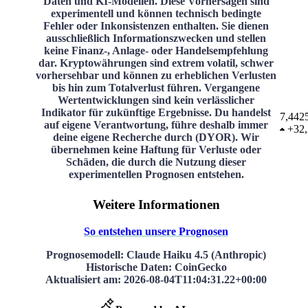
Daten und KI-Modellen. Diese Vorhersagen sind
experimentell und können technisch bedingte
Fehler oder Inkonsistenzen enthalten. Sie dienen
ausschließlich Informationszwecken und stellen
keine Finanz-, Anlage- oder Handelsempfehlung
dar. Kryptowährungen sind extrem volatil, schwer
vorhersehbar und können zu erheblichen Verlusten
bis hin zum Totalverlust führen. Vergangene
Wertentwicklungen sind kein verlässlicher
Indikator für zukünftige Ergebnisse. Du handelst
7,442
auf eigene Verantwortung, führe deshalb immer
+
32
deine eigene Recherche durch (DYOR). Wir
übernehmen keine Haftung für Verluste oder
Schäden, die durch die Nutzung dieser
experimentellen Prognosen entstehen.
Weitere Informationen
So entstehen unsere Prognosen
Prognosemodell
: Claude Haiku 4.5 (Anthropic)
Historische Daten
: CoinGecko
Aktualisiert am
:
2026-08-04T11:04:31.22+00:00