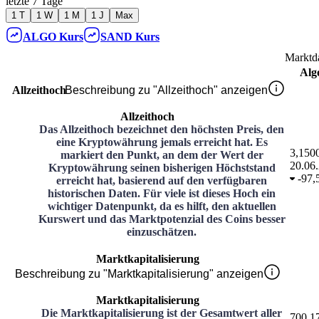
letzte 7 Tage
1 T
1 W
1 M
1 J
Max
ALGO
Kurs
SAND
Kurs
Marktd
Alg
Allzeithoch
Beschreibung zu "Allzeithoch" anzeigen
Allzeithoch
Das Allzeithoch bezeichnet den höchsten Preis, den
eine Kryptowährung jemals erreicht hat. Es
3,150
markiert den Punkt, an dem der Wert der
20.06
Kryptowährung seinen bisherigen Höchststand
-
97,
erreicht hat, basierend auf den verfügbaren
historischen Daten. Für viele ist dieses Hoch ein
wichtiger Datenpunkt, da es hilft, den aktuellen
Kurswert und das Marktpotenzial des Coins besser
einzuschätzen.
Marktkapitalisierung
Beschreibung zu "Marktkapitalisierung" anzeigen
Marktkapitalisierung
Die Marktkapitalisierung ist der Gesamtwert aller
700,1