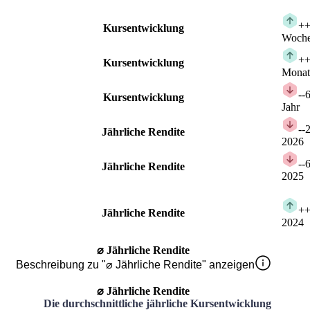
+
+
Kursentwicklung
Woch
+
+
Kursentwicklung
Monat
-
-
Kursentwicklung
Jahr
-
-
Jährliche Rendite
2026
-
-
Jährliche Rendite
2025
+
+
Jährliche Rendite
2024
⌀ Jährliche Rendite
Beschreibung zu "⌀ Jährliche Rendite" anzeigen
⌀ Jährliche Rendite
Die durchschnittliche jährliche Kursentwicklung