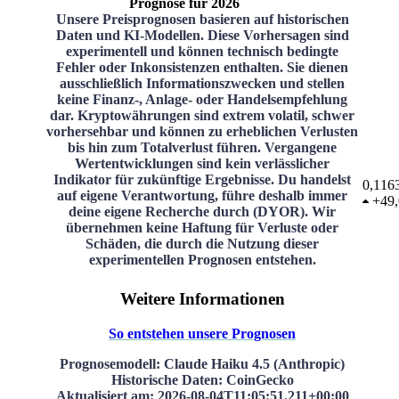
Prognose für 2026
Unsere Preisprognosen basieren auf historischen
Daten und KI-Modellen. Diese Vorhersagen sind
experimentell und können technisch bedingte
Fehler oder Inkonsistenzen enthalten. Sie dienen
ausschließlich Informationszwecken und stellen
keine Finanz-, Anlage- oder Handelsempfehlung
dar. Kryptowährungen sind extrem volatil, schwer
vorhersehbar und können zu erheblichen Verlusten
bis hin zum Totalverlust führen. Vergangene
Wertentwicklungen sind kein verlässlicher
Indikator für zukünftige Ergebnisse. Du handelst
0,116
auf eigene Verantwortung, führe deshalb immer
+
49
deine eigene Recherche durch (DYOR). Wir
übernehmen keine Haftung für Verluste oder
Schäden, die durch die Nutzung dieser
experimentellen Prognosen entstehen.
Weitere Informationen
So entstehen unsere Prognosen
Prognosemodell
: Claude Haiku 4.5 (Anthropic)
Historische Daten
: CoinGecko
Aktualisiert am
:
2026-08-04T11:05:51.211+00:00