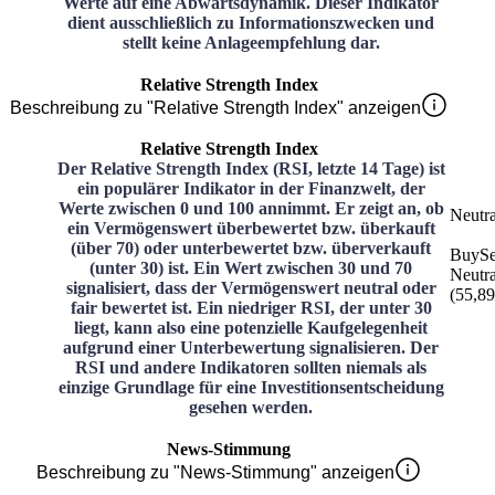
Werte auf eine Abwärtsdynamik. Dieser Indikator
dient ausschließlich zu Informationszwecken und
stellt keine Anlageempfehlung dar.
Relative Strength Index
Beschreibung zu "Relative Strength Index" anzeigen
Relative Strength Index
Der Relative Strength Index (RSI, letzte 14 Tage) ist
ein populärer Indikator in der Finanzwelt, der
Werte zwischen 0 und 100 annimmt. Er zeigt an, ob
Neutra
ein Vermögenswert überbewertet bzw. überkauft
(über 70) oder unterbewertet bzw. überverkauft
Buy
Se
(unter 30) ist. Ein Wert zwischen 30 und 70
Neutra
signalisiert, dass der Vermögenswert neutral oder
(
55,89
fair bewertet ist. Ein niedriger RSI, der unter 30
liegt, kann also eine potenzielle Kaufgelegenheit
aufgrund einer Unterbewertung signalisieren. Der
RSI und andere Indikatoren sollten niemals als
einzige Grundlage für eine Investitionsentscheidung
gesehen werden.
News-Stimmung
Beschreibung zu "News-Stimmung" anzeigen