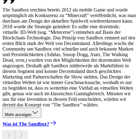
The Sandbox erschien bereits 2012 als mobile Game und wurde
ursprünglich als Konkurrenz zu “Minecraft” veröffentlicht, was man
durchaus am Design der aktuellen Spielwelt wiedererkennen kann.
2018 wurde die Strategie geändert: Es sollte eine dezentrale,
virtuelle 3D-Welt (sog. “Metaverse”) entstehen auf Basis der
Blockchain-Technologie. Das Prinzip von Sandbox erinnert auf den
ersten Blick stark der Welt von Decentraland. Allerdings wuchs die
Community um Sandbox viel schneller und auch bekannte Marken
und Persönlichkeiten (Adidas, Snoop Dogg, Atari, The Walking
Dead, uvm.) wurden von den Möglichkeiten der dezentralen Welt
angezogen. Deshalb gilt Sandbox mittlerweile als Marktführer in
diesem Segment und konnte Decentraland durch geschicktes
Marketing und Partnerschaften die Show stehlen. Das Design der
virtuellen Welten ist wie immer Geschmackssache, weshalb es nur
zu begrüßen ist, dass es weiterhin eine Vielfalt an virtuellen Welten
gibt, genau wie auch im klassischen Gamingbereich. Müssten wir
uns für eine Investition in diesem Feld entscheiden, würden wir
derzeit das Konzept von “The Sandbox” wählen.
Mehr anzeigen
Was ist The Sandbox?