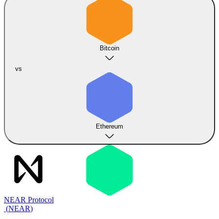
Bitcoin
vs
Ethereum
NEAR Protocol
(
NEAR
)