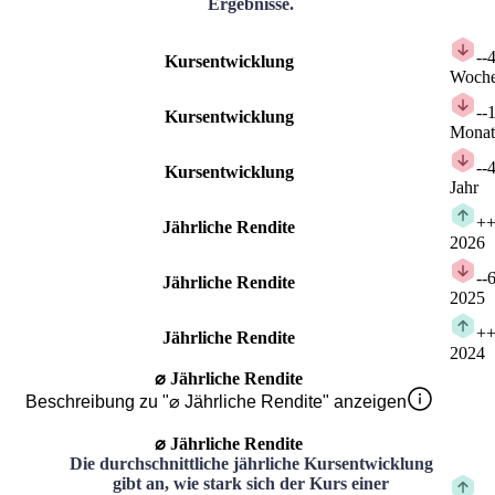
Ergebnisse.
-
-
Kursentwicklung
Woch
-
-
Kursentwicklung
Monat
-
-
Kursentwicklung
Jahr
+
+
Jährliche Rendite
2026
-
-
Jährliche Rendite
2025
+
+
Jährliche Rendite
2024
⌀ Jährliche Rendite
Beschreibung zu "⌀ Jährliche Rendite" anzeigen
⌀ Jährliche Rendite
Die durchschnittliche jährliche Kursentwicklung
gibt an, wie stark sich der Kurs einer