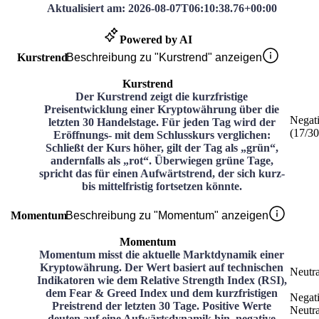
Aktualisiert am
:
2026-08-07T06:10:38.76+00:00
Powered by AI
Kurstrend
Beschreibung zu "Kurstrend" anzeigen
Kurstrend
Der Kurstrend zeigt die kurzfristige
Preisentwicklung einer Kryptowährung über die
Negat
letzten 30 Handelstage. Für jeden Tag wird der
(
17
/3
Eröffnungs- mit dem Schlusskurs verglichen:
Schließt der Kurs höher, gilt der Tag als „grün“,
andernfalls als „rot“. Überwiegen grüne Tage,
spricht das für einen Aufwärtstrend, der sich kurz-
bis mittelfristig fortsetzen könnte.
Momentum
Beschreibung zu "Momentum" anzeigen
Momentum
Momentum misst die aktuelle Marktdynamik einer
Kryptowährung. Der Wert basiert auf technischen
Neutra
Indikatoren wie dem Relative Strength Index (RSI),
dem Fear & Greed Index und dem kurzfristigen
Negat
Preistrend der letzten 30 Tage. Positive Werte
Neutra
deuten auf eine Aufwärtsdynamik hin, negative