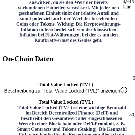
4,93 
auswirken, da sie den Wert der bereits
Jahr
vorhandenen Einheiten verwässert. Mit jeder neu
geschaffenen Einheit sinkt der relative Anteil und
somit potenziell auch der Wert der bestehenden
Coins oder Tokens. Wichtig: Die Kryptowährungs-
Inflation unterscheidet sich von der klassischen
Inflation bei Fiat-Währungen, bei der es um den
Kaufkraftverlust des Geldes geht.
On-Chain Daten
Total Value Locked (TVL)
Beschreibung zu "Total Value Locked (TVL)" anzeigen
Total Value Locked (TVL)
Total Value Locked (TVL) ist eine wichtige Kennzahl
im Bereich Decentralized Finance (DeFi) und
80
beschreibt den Gesamtwert aller eingeschlossenen
Werte in einer Blockchain oder DeFi-Protokoll, z. B.
Smart Contracts und Tokens (Staking). Die Kennzahl
TVL wird häufig für die Bewertung von Blockchain-