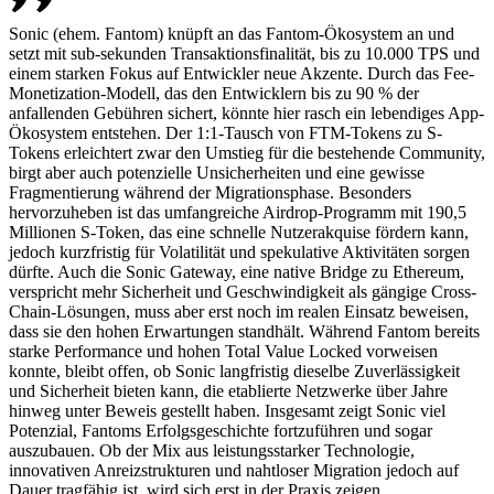
Sonic (ehem. Fantom) knüpft an das Fantom-Ökosystem an und
setzt mit sub-sekunden Transaktionsfinalität, bis zu 10.000 TPS und
einem starken Fokus auf Entwickler neue Akzente. Durch das Fee-
Monetization-Modell, das den Entwicklern bis zu 90 % der
anfallenden Gebühren sichert, könnte hier rasch ein lebendiges App-
Ökosystem entstehen. Der 1:1-Tausch von FTM-Tokens zu S-
Tokens erleichtert zwar den Umstieg für die bestehende Community,
birgt aber auch potenzielle Unsicherheiten und eine gewisse
Fragmentierung während der Migrationsphase. Besonders
hervorzuheben ist das umfangreiche Airdrop-Programm mit 190,5
Millionen S-Token, das eine schnelle Nutzerakquise fördern kann,
jedoch kurzfristig für Volatilität und spekulative Aktivitäten sorgen
dürfte. Auch die Sonic Gateway, eine native Bridge zu Ethereum,
verspricht mehr Sicherheit und Geschwindigkeit als gängige Cross-
Chain-Lösungen, muss aber erst noch im realen Einsatz beweisen,
dass sie den hohen Erwartungen standhält. Während Fantom bereits
starke Performance und hohen Total Value Locked vorweisen
konnte, bleibt offen, ob Sonic langfristig dieselbe Zuverlässigkeit
und Sicherheit bieten kann, die etablierte Netzwerke über Jahre
hinweg unter Beweis gestellt haben. Insgesamt zeigt Sonic viel
Potenzial, Fantoms Erfolgsgeschichte fortzuführen und sogar
auszubauen. Ob der Mix aus leistungsstarker Technologie,
innovativen Anreizstrukturen und nahtloser Migration jedoch auf
Dauer tragfähig ist, wird sich erst in der Praxis zeigen.