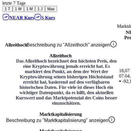
letzte 7 Tage
1 T
1 W
1 M
1 J
Max
NEAR
Kurs
S
Kurs
Marktd
N
Pro
Allzeithoch
Beschreibung zu "Allzeithoch" anzeigen
Allzeithoch
Das Allzeithoch bezeichnet den höchsten Preis, den
eine Kryptowährung jemals erreicht hat. Es
18,07
markiert den Punkt, an dem der Wert der
07.04
Kryptowährung seinen bisherigen Höchststand
-
92,
erreicht hat, basierend auf den verfügbaren
historischen Daten. Für viele ist dieses Hoch ein
wichtiger Datenpunkt, da es hilft, den aktuellen
Kurswert und das Marktpotenzial des Coins besser
einzuschätzen.
Marktkapitalisierung
Beschreibung zu "Marktkapitalisierung" anzeigen