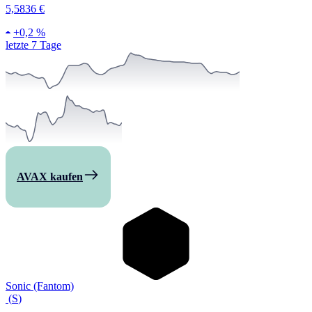
5,5836 €
+
0,2 %
letzte 7 Tage
AVAX kaufen
Sonic (Fantom)
(
S
)