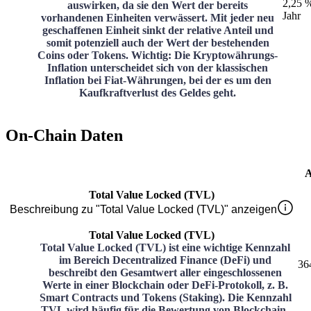
2,25 
auswirken, da sie den Wert der bereits
Jahr
vorhandenen Einheiten verwässert. Mit jeder neu
geschaffenen Einheit sinkt der relative Anteil und
somit potenziell auch der Wert der bestehenden
Coins oder Tokens. Wichtig: Die Kryptowährungs-
Inflation unterscheidet sich von der klassischen
Inflation bei Fiat-Währungen, bei der es um den
Kaufkraftverlust des Geldes geht.
On-Chain Daten
A
Total Value Locked (TVL)
Beschreibung zu "Total Value Locked (TVL)" anzeigen
Total Value Locked (TVL)
Total Value Locked (TVL) ist eine wichtige Kennzahl
im Bereich Decentralized Finance (DeFi) und
36
beschreibt den Gesamtwert aller eingeschlossenen
Werte in einer Blockchain oder DeFi-Protokoll, z. B.
Smart Contracts und Tokens (Staking). Die Kennzahl
TVL wird häufig für die Bewertung von Blockchain-