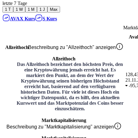
letzte 7 Tage
1 T
1 W
1 M
1 J
Max
AVAX
Kurs
S
Kurs
Marktd
Ava
Allzeithoch
Beschreibung zu "Allzeithoch" anzeigen
Allzeithoch
Das Allzeithoch bezeichnet den höchsten Preis, den
eine Kryptowährung jemals erreicht hat. Es
128,4
markiert den Punkt, an dem der Wert der
21.11
Kryptowährung seinen bisherigen Höchststand
-
95,
erreicht hat, basierend auf den verfügbaren
historischen Daten. Für viele ist dieses Hoch ein
wichtiger Datenpunkt, da es hilft, den aktuellen
Kurswert und das Marktpotenzial des Coins besser
einzuschätzen.
Marktkapitalisierung
Beschreibung zu "Marktkapitalisierung" anzeigen