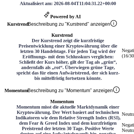
Aktualisiert am
:
2026-08-04T11:04:31.22+00:00
Powered by AI
Kurstrend
Beschreibung zu "Kurstrend" anzeigen
Kurstrend
Der Kurstrend zeigt die kurzfristige
Preisentwicklung einer Kryptowährung über die
Negat
letzten 30 Handelstage. Für jeden Tag wird der
(
16
/3
Eröffnungs- mit dem Schlusskurs verglichen:
Schließt der Kurs höher, gilt der Tag als „grün“,
andernfalls als „rot“. Überwiegen grüne Tage,
spricht das für einen Aufwärtstrend, der sich kurz-
bis mittelfristig fortsetzen könnte.
Momentum
Beschreibung zu "Momentum" anzeigen
Momentum
Momentum misst die aktuelle Marktdynamik einer
Kryptowährung. Der Wert basiert auf technischen
Neutra
Indikatoren wie dem Relative Strength Index (RSI),
dem Fear & Greed Index und dem kurzfristigen
Negat
Preistrend der letzten 30 Tage. Positive Werte
Neutra
deuten auf eine Aufwärtsdynamik hin, negative