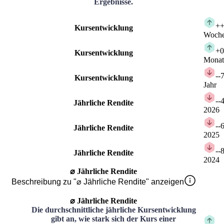
Ergebnisse.
+
+
Kursentwicklung
Woch
+
0
Kursentwicklung
Monat
-
-
Kursentwicklung
Jahr
-
-
Jährliche Rendite
2026
-
-
Jährliche Rendite
2025
-
-
Jährliche Rendite
2024
⌀ Jährliche Rendite
Beschreibung zu "⌀ Jährliche Rendite" anzeigen
⌀ Jährliche Rendite
Die durchschnittliche jährliche Kursentwicklung
gibt an, wie stark sich der Kurs einer