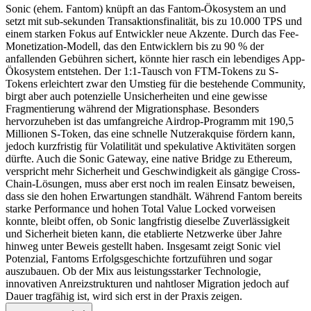
Sonic (ehem. Fantom) knüpft an das Fantom-Ökosystem an und
setzt mit sub-sekunden Transaktionsfinalität, bis zu 10.000 TPS und
einem starken Fokus auf Entwickler neue Akzente. Durch das Fee-
Monetization-Modell, das den Entwicklern bis zu 90 % der
anfallenden Gebühren sichert, könnte hier rasch ein lebendiges App-
Ökosystem entstehen. Der 1:1-Tausch von FTM-Tokens zu S-
Tokens erleichtert zwar den Umstieg für die bestehende Community,
birgt aber auch potenzielle Unsicherheiten und eine gewisse
Fragmentierung während der Migrationsphase. Besonders
hervorzuheben ist das umfangreiche Airdrop-Programm mit 190,5
Millionen S-Token, das eine schnelle Nutzerakquise fördern kann,
jedoch kurzfristig für Volatilität und spekulative Aktivitäten sorgen
dürfte. Auch die Sonic Gateway, eine native Bridge zu Ethereum,
verspricht mehr Sicherheit und Geschwindigkeit als gängige Cross-
Chain-Lösungen, muss aber erst noch im realen Einsatz beweisen,
dass sie den hohen Erwartungen standhält. Während Fantom bereits
starke Performance und hohen Total Value Locked vorweisen
konnte, bleibt offen, ob Sonic langfristig dieselbe Zuverlässigkeit
und Sicherheit bieten kann, die etablierte Netzwerke über Jahre
hinweg unter Beweis gestellt haben. Insgesamt zeigt Sonic viel
Potenzial, Fantoms Erfolgsgeschichte fortzuführen und sogar
auszubauen. Ob der Mix aus leistungsstarker Technologie,
innovativen Anreizstrukturen und nahtloser Migration jedoch auf
Dauer tragfähig ist, wird sich erst in der Praxis zeigen.