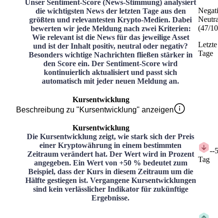
Unser Sentiment-Score (News-Stimmung) analysiert
Negat
die wichtigsten News der letzten Tage aus den
Neutra
größten und relevantesten Krypto-Medien. Dabei
(
47
/
10
bewerten wir jede Meldung nach zwei Kriterien:
Wie relevant ist die News für das jeweilige Asset
Letzte
und ist der Inhalt positiv, neutral oder negativ?
Tage
Besonders wichtige Nachrichten fließen stärker in
den Score ein. Der Sentiment-Score wird
kontinuierlich aktualisiert und passt sich
automatisch mit jeder neuen Meldung an.
Kursentwicklung
Beschreibung zu "Kursentwicklung" anzeigen
Kursentwicklung
Die Kursentwicklung zeigt, wie stark sich der Preis
einer Kryptowährung in einem bestimmten
-
-
Zeitraum verändert hat. Der Wert wird in Prozent
Tag
angegeben. Ein Wert von +50 % bedeutet zum
Beispiel, dass der Kurs in diesem Zeitraum um die
Hälfte gestiegen ist. Vergangene Kursentwicklungen
sind kein verlässlicher Indikator für zukünftige
Ergebnisse.