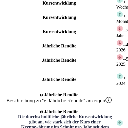
+
+
Kursentwicklung
Woch
+
+
Kursentwicklung
Monat
-
-
Kursentwicklung
Jahr
-
-
Jährliche Rendite
2026
-
-
Jährliche Rendite
2025
+
+
Jährliche Rendite
2024
⌀ Jährliche Rendite
Beschreibung zu "⌀ Jährliche Rendite" anzeigen
⌀ Jährliche Rendite
Die durchschnittliche jährliche Kursentwicklung
gibt an, wie stark sich der Kurs einer
Kryptowährung im Schnitt pro Jahr seit dem