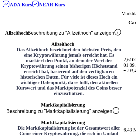
ADA
Kurs
NEAR
Kurs
Marktd
Ca
Allzeithoch
Beschreibung zu "Allzeithoch" anzeigen
Allzeithoch
Das Allzeithoch bezeichnet den höchsten Preis, den
eine Kryptowährung jemals erreicht hat. Es
2,610
markiert den Punkt, an dem der Wert der
01.09
Kryptowährung seinen bisherigen Höchststand
-
93,
erreicht hat, basierend auf den verfügbaren
historischen Daten. Für viele ist dieses Hoch ein
wichtiger Datenpunkt, da es hilft, den aktuellen
Kurswert und das Marktpotenzial des Coins besser
einzuschätzen.
Marktkapitalisierung
Beschreibung zu "Marktkapitalisierung" anzeigen
Marktkapitalisierung
Die Marktkapitalisierung ist der Gesamtwert aller
6,43 M
Coins einer Kryptowährung, die sich im Umlauf