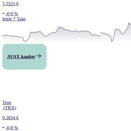
5,5521 €
-
0,9 %
letzte 7 Tage
AVAX kaufen
Tron
(
TRX
)
0,2834 €
-
0,8 %