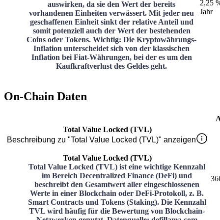
2,25 
auswirken, da sie den Wert der bereits
Jahr
vorhandenen Einheiten verwässert. Mit jeder neu
geschaffenen Einheit sinkt der relative Anteil und
somit potenziell auch der Wert der bestehenden
Coins oder Tokens. Wichtig: Die Kryptowährungs-
Inflation unterscheidet sich von der klassischen
Inflation bei Fiat-Währungen, bei der es um den
Kaufkraftverlust des Geldes geht.
On-Chain Daten
A
Total Value Locked (TVL)
Beschreibung zu "Total Value Locked (TVL)" anzeigen
Total Value Locked (TVL)
Total Value Locked (TVL) ist eine wichtige Kennzahl
im Bereich Decentralized Finance (DeFi) und
36
beschreibt den Gesamtwert aller eingeschlossenen
Werte in einer Blockchain oder DeFi-Protokoll, z. B.
Smart Contracts und Tokens (Staking). Die Kennzahl
TVL wird häufig für die Bewertung von Blockchain-
Netzwerken genutzt. Datenquelle: defillama.com