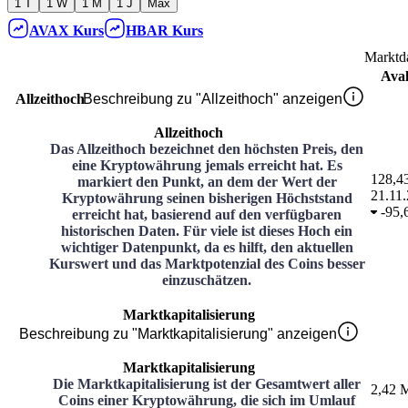
1 T
1 W
1 M
1 J
Max
AVAX
Kurs
HBAR
Kurs
Marktd
Ava
Allzeithoch
Beschreibung zu "Allzeithoch" anzeigen
Allzeithoch
Das Allzeithoch bezeichnet den höchsten Preis, den
eine Kryptowährung jemals erreicht hat. Es
128,4
markiert den Punkt, an dem der Wert der
21.11
Kryptowährung seinen bisherigen Höchststand
-
95,
erreicht hat, basierend auf den verfügbaren
historischen Daten. Für viele ist dieses Hoch ein
wichtiger Datenpunkt, da es hilft, den aktuellen
Kurswert und das Marktpotenzial des Coins besser
einzuschätzen.
Marktkapitalisierung
Beschreibung zu "Marktkapitalisierung" anzeigen
Marktkapitalisierung
Die Marktkapitalisierung ist der Gesamtwert aller
2,42 M
Coins einer Kryptowährung, die sich im Umlauf