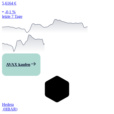
5,6164 €
-
0,1 %
letzte 7 Tage
AVAX kaufen
Hedera
(
HBAR
)