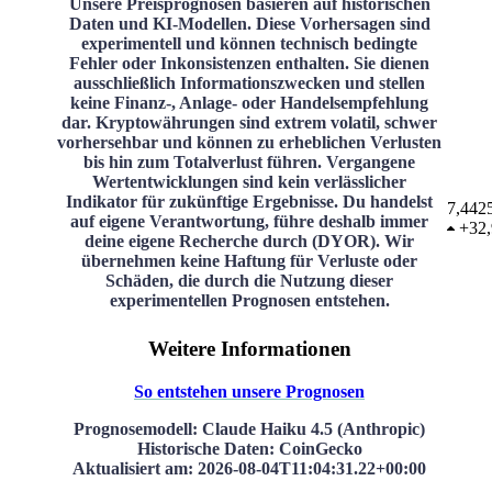
Unsere Preisprognosen basieren auf historischen
Daten und KI-Modellen. Diese Vorhersagen sind
experimentell und können technisch bedingte
Fehler oder Inkonsistenzen enthalten. Sie dienen
ausschließlich Informationszwecken und stellen
keine Finanz-, Anlage- oder Handelsempfehlung
dar. Kryptowährungen sind extrem volatil, schwer
vorhersehbar und können zu erheblichen Verlusten
bis hin zum Totalverlust führen. Vergangene
Wertentwicklungen sind kein verlässlicher
Indikator für zukünftige Ergebnisse. Du handelst
7,442
auf eigene Verantwortung, führe deshalb immer
+
32
deine eigene Recherche durch (DYOR). Wir
übernehmen keine Haftung für Verluste oder
Schäden, die durch die Nutzung dieser
experimentellen Prognosen entstehen.
Weitere Informationen
So entstehen unsere Prognosen
Prognosemodell
: Claude Haiku 4.5 (Anthropic)
Historische Daten
: CoinGecko
Aktualisiert am
:
2026-08-04T11:04:31.22+00:00