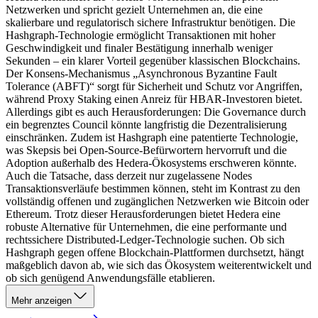
Netzwerken und spricht gezielt Unternehmen an, die eine
skalierbare und regulatorisch sichere Infrastruktur benötigen. Die
Hashgraph-Technologie ermöglicht Transaktionen mit hoher
Geschwindigkeit und finaler Bestätigung innerhalb weniger
Sekunden – ein klarer Vorteil gegenüber klassischen Blockchains.
Der Konsens-Mechanismus „Asynchronous Byzantine Fault
Tolerance (ABFT)“ sorgt für Sicherheit und Schutz vor Angriffen,
während Proxy Staking einen Anreiz für HBAR-Investoren bietet.
Allerdings gibt es auch Herausforderungen: Die Governance durch
ein begrenztes Council könnte langfristig die Dezentralisierung
einschränken. Zudem ist Hashgraph eine patentierte Technologie,
was Skepsis bei Open-Source-Befürwortern hervorruft und die
Adoption außerhalb des Hedera-Ökosystems erschweren könnte.
Auch die Tatsache, dass derzeit nur zugelassene Nodes
Transaktionsverläufe bestimmen können, steht im Kontrast zu den
vollständig offenen und zugänglichen Netzwerken wie Bitcoin oder
Ethereum. Trotz dieser Herausforderungen bietet Hedera eine
robuste Alternative für Unternehmen, die eine performante und
rechtssichere Distributed-Ledger-Technologie suchen. Ob sich
Hashgraph gegen offene Blockchain-Plattformen durchsetzt, hängt
maßgeblich davon ab, wie sich das Ökosystem weiterentwickelt und
ob sich genügend Anwendungsfälle etablieren.
Mehr anzeigen