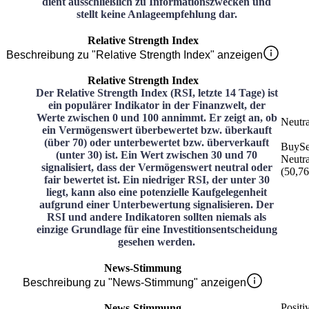
dient ausschließlich zu Informationszwecken und
stellt keine Anlageempfehlung dar.
Relative Strength Index
Beschreibung zu "Relative Strength Index" anzeigen
Relative Strength Index
Der Relative Strength Index (RSI, letzte 14 Tage) ist
ein populärer Indikator in der Finanzwelt, der
Werte zwischen 0 und 100 annimmt. Er zeigt an, ob
Neutra
ein Vermögenswert überbewertet bzw. überkauft
(über 70) oder unterbewertet bzw. überverkauft
Buy
Se
(unter 30) ist. Ein Wert zwischen 30 und 70
Neutra
signalisiert, dass der Vermögenswert neutral oder
(
50,76
fair bewertet ist. Ein niedriger RSI, der unter 30
liegt, kann also eine potenzielle Kaufgelegenheit
aufgrund einer Unterbewertung signalisieren. Der
RSI und andere Indikatoren sollten niemals als
einzige Grundlage für eine Investitionsentscheidung
gesehen werden.
News-Stimmung
Beschreibung zu "News-Stimmung" anzeigen
Positi
News-Stimmung