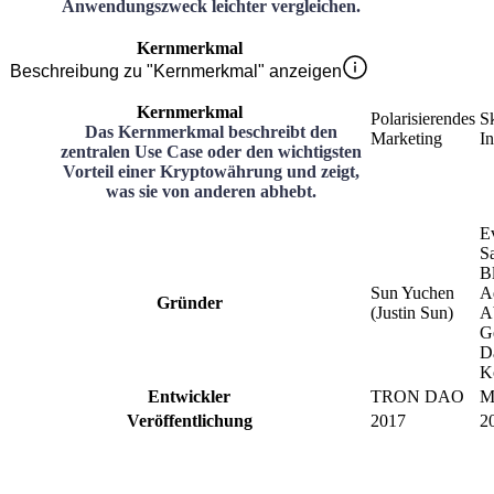
Anwendungszweck leichter vergleichen.
Kernmerkmal
Beschreibung zu "Kernmerkmal" anzeigen
Kernmerkmal
Polarisierendes
Sk
Das Kernmerkmal beschreibt den
Marketing
In
zentralen Use Case oder den wichtigsten
Vorteil einer Kryptowährung und zeigt,
was sie von anderen abhebt.
E
S
B
Sun Yuchen
A
Gründer
(Justin Sun)
A
G
D
K
Entwickler
TRON DAO
M
Veröffentlichung
2017
2