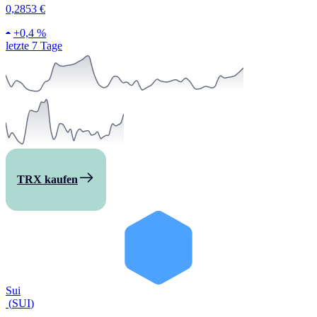
0,2853 €
+
0,4 %
letzte 7 Tage
TRX kaufen
Sui
(
SUI
)