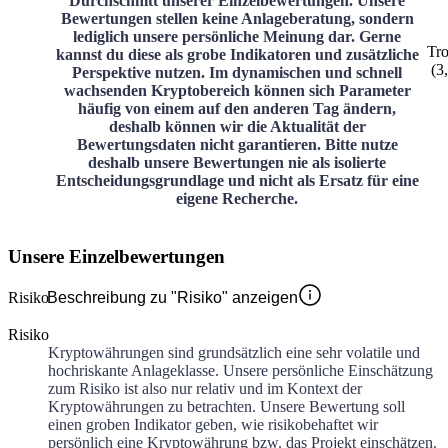
Durchschnitt unserer Einzelbewertungen. Unsere
Bewertungen stellen keine Anlageberatung, sondern
lediglich unsere persönliche Meinung dar. Gerne
Tr
kannst du diese als grobe Indikatoren und zusätzliche
(
3
Perspektive nutzen. Im dynamischen und schnell
wachsenden Kryptobereich können sich Parameter
häufig von einem auf den anderen Tag ändern,
deshalb können wir die Aktualität der
Bewertungsdaten nicht garantieren. Bitte nutze
deshalb unsere Bewertungen nie als isolierte
Entscheidungsgrundlage und nicht als Ersatz für eine
eigene Recherche.
Unsere Einzelbewertungen
Risiko
Beschreibung zu "Risiko" anzeigen
Risiko
Kryptowährungen sind grundsätzlich eine sehr volatile und
hochriskante Anlageklasse. Unsere persönliche Einschätzung
zum Risiko ist also nur relativ und im Kontext der
Kryptowährungen zu betrachten. Unsere Bewertung soll
einen groben Indikator geben, wie risikobehaftet wir
persönlich eine Kryptowährung bzw. das Projekt einschätzen.