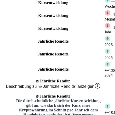
+
+
Kursentwicklung
Woch
-
-
Kursentwicklung
Monat
-
-
Kursentwicklung
Jahr
+
+
Jährliche Rendite
2026
+
+
Jährliche Rendite
2025
Jährliche Rendite
+
+138
2024
⌀ Jährliche Rendite
Beschreibung zu "⌀ Jährliche Rendite" anzeigen
⌀ Jährliche Rendite
Die durchschnittliche jährliche Kursentwicklung
gibt an, wie stark sich der Kurs einer
Kryptowährung im Schnitt pro Jahr seit dem
+
+194
Handelsstart verändert hat. Vergangene