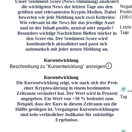
Unser Sentiment-Score (News-Stimmung) analysiert
Negat
die wichtigsten News der letzten Tage aus den
Positi
größten und relevantesten Krypto-Medien. Dabei
(
100
/
1
bewerten wir jede Meldung nach zwei Kriterien:
Wie relevant ist die News für das jeweilige Asset
Letzte
und ist der Inhalt positiv, neutral oder negativ?
Tage
Besonders wichtige Nachrichten fließen stärker in
den Score ein. Der Sentiment-Score wird
kontinuierlich aktualisiert und passt sich
automatisch mit jeder neuen Meldung an.
Kursentwicklung
Beschreibung zu "Kursentwicklung" anzeigen
Kursentwicklung
Die Kursentwicklung zeigt, wie stark sich der Preis
einer Kryptowährung in einem bestimmten
+
+
Zeitraum verändert hat. Der Wert wird in Prozent
Tag
angegeben. Ein Wert von +50 % bedeutet zum
Beispiel, dass der Kurs in diesem Zeitraum um die
Hälfte gestiegen ist. Vergangene Kursentwicklungen
sind kein verlässlicher Indikator für zukünftige
Ergebnisse.