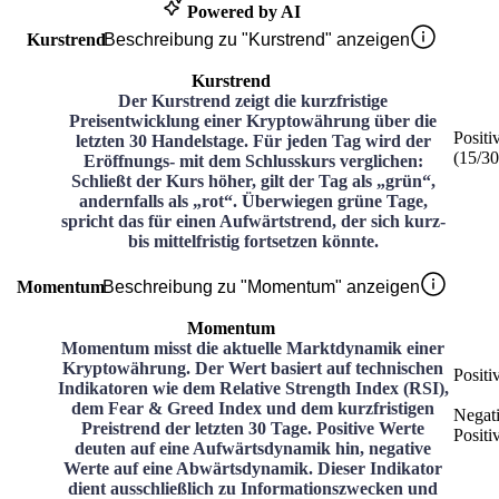
Powered by AI
Kurstrend
Beschreibung zu "Kurstrend" anzeigen
Kurstrend
Der Kurstrend zeigt die kurzfristige
Preisentwicklung einer Kryptowährung über die
Positi
letzten 30 Handelstage. Für jeden Tag wird der
(
15
/3
Eröffnungs- mit dem Schlusskurs verglichen:
Schließt der Kurs höher, gilt der Tag als „grün“,
andernfalls als „rot“. Überwiegen grüne Tage,
spricht das für einen Aufwärtstrend, der sich kurz-
bis mittelfristig fortsetzen könnte.
Momentum
Beschreibung zu "Momentum" anzeigen
Momentum
Momentum misst die aktuelle Marktdynamik einer
Kryptowährung. Der Wert basiert auf technischen
Positi
Indikatoren wie dem Relative Strength Index (RSI),
dem Fear & Greed Index und dem kurzfristigen
Negat
Preistrend der letzten 30 Tage. Positive Werte
Positi
deuten auf eine Aufwärtsdynamik hin, negative
Werte auf eine Abwärtsdynamik. Dieser Indikator
dient ausschließlich zu Informationszwecken und