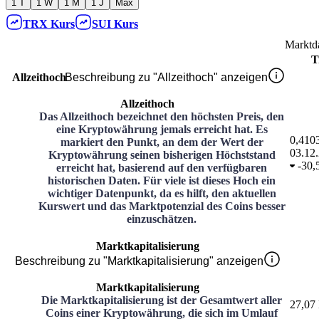
1 T
1 W
1 M
1 J
Max
TRX
Kurs
SUI
Kurs
Marktd
T
Allzeithoch
Beschreibung zu "Allzeithoch" anzeigen
Allzeithoch
Das Allzeithoch bezeichnet den höchsten Preis, den
eine Kryptowährung jemals erreicht hat. Es
0,410
markiert den Punkt, an dem der Wert der
03.12
Kryptowährung seinen bisherigen Höchststand
-
30,
erreicht hat, basierend auf den verfügbaren
historischen Daten. Für viele ist dieses Hoch ein
wichtiger Datenpunkt, da es hilft, den aktuellen
Kurswert und das Marktpotenzial des Coins besser
einzuschätzen.
Marktkapitalisierung
Beschreibung zu "Marktkapitalisierung" anzeigen
Marktkapitalisierung
Die Marktkapitalisierung ist der Gesamtwert aller
27,07
Coins einer Kryptowährung, die sich im Umlauf