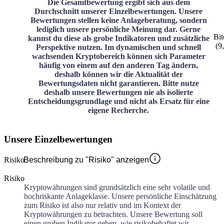
Die Gesamtbewertung ergibt sich aus dem
Durchschnitt unserer Einzelbewertungen. Unsere
Bewertungen stellen keine Anlageberatung, sondern
lediglich unsere persönliche Meinung dar. Gerne
Bit
kannst du diese als grobe Indikatoren und zusätzliche
(
9
Perspektive nutzen. Im dynamischen und schnell
wachsenden Kryptobereich können sich Parameter
häufig von einem auf den anderen Tag ändern,
deshalb können wir die Aktualität der
Bewertungsdaten nicht garantieren. Bitte nutze
deshalb unsere Bewertungen nie als isolierte
Entscheidungsgrundlage und nicht als Ersatz für eine
eigene Recherche.
Unsere Einzelbewertungen
Risiko
Beschreibung zu "Risiko" anzeigen
Risiko
Kryptowährungen sind grundsätzlich eine sehr volatile und
hochriskante Anlageklasse. Unsere persönliche Einschätzung
zum Risiko ist also nur relativ und im Kontext der
Kryptowährungen zu betrachten. Unsere Bewertung soll
einen groben Indikator geben, wie risikobehaftet wir