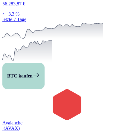
56.283,87 €
+
3,3 %
letzte 7 Tage
BTC kaufen
Avalanche
(
AVAX
)