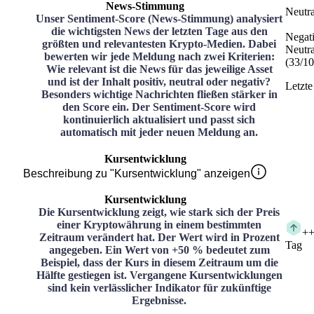
News-Stimmung
Neutra
Unser Sentiment-Score (News-Stimmung) analysiert
die wichtigsten News der letzten Tage aus den
Negat
größten und relevantesten Krypto-Medien. Dabei
Neutra
bewerten wir jede Meldung nach zwei Kriterien:
(
33
/
10
Wie relevant ist die News für das jeweilige Asset
und ist der Inhalt positiv, neutral oder negativ?
Letzte
Besonders wichtige Nachrichten fließen stärker in
den Score ein. Der Sentiment-Score wird
kontinuierlich aktualisiert und passt sich
automatisch mit jeder neuen Meldung an.
Kursentwicklung
Beschreibung zu "Kursentwicklung" anzeigen
Kursentwicklung
Die Kursentwicklung zeigt, wie stark sich der Preis
einer Kryptowährung in einem bestimmten
+
+
Zeitraum verändert hat. Der Wert wird in Prozent
Tag
angegeben. Ein Wert von +50 % bedeutet zum
Beispiel, dass der Kurs in diesem Zeitraum um die
Hälfte gestiegen ist. Vergangene Kursentwicklungen
sind kein verlässlicher Indikator für zukünftige
Ergebnisse.