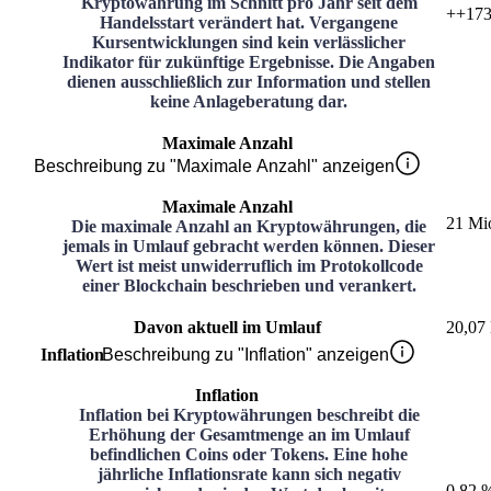
Kryptowährung im Schnitt pro Jahr seit dem
+
+173
Handelsstart verändert hat. Vergangene
Kursentwicklungen sind kein verlässlicher
Indikator für zukünftige Ergebnisse. Die Angaben
dienen ausschließlich zur Information und stellen
keine Anlageberatung dar.
Maximale Anzahl
Beschreibung zu "Maximale Anzahl" anzeigen
Maximale Anzahl
21 Mi
Die maximale Anzahl an Kryptowährungen, die
jemals in Umlauf gebracht werden können. Dieser
Wert ist meist unwiderruflich im Protokollcode
einer Blockchain beschrieben und verankert.
Davon aktuell im Umlauf
20,07
Inflation
Beschreibung zu "Inflation" anzeigen
Inflation
Inflation bei Kryptowährungen beschreibt die
Erhöhung der Gesamtmenge an im Umlauf
befindlichen Coins oder Tokens. Eine hohe
jährliche Inflationsrate kann sich negativ
0,82 