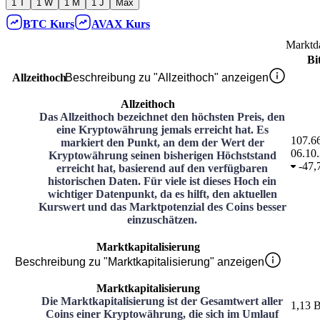
1 T
1 W
1 M
1 J
Max
BTC
Kurs
AVAX
Kurs
Marktd
Bi
Allzeithoch
Beschreibung zu "Allzeithoch" anzeigen
Allzeithoch
Das Allzeithoch bezeichnet den höchsten Preis, den
eine Kryptowährung jemals erreicht hat. Es
107.6
markiert den Punkt, an dem der Wert der
06.10
Kryptowährung seinen bisherigen Höchststand
-
47,
erreicht hat, basierend auf den verfügbaren
historischen Daten. Für viele ist dieses Hoch ein
wichtiger Datenpunkt, da es hilft, den aktuellen
Kurswert und das Marktpotenzial des Coins besser
einzuschätzen.
Marktkapitalisierung
Beschreibung zu "Marktkapitalisierung" anzeigen
Marktkapitalisierung
Die Marktkapitalisierung ist der Gesamtwert aller
1,13 B
Coins einer Kryptowährung, die sich im Umlauf