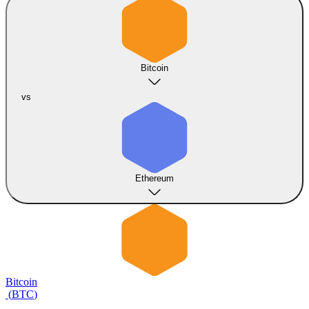
Bitcoin
vs
Ethereum
Bitcoin
(
BTC
)