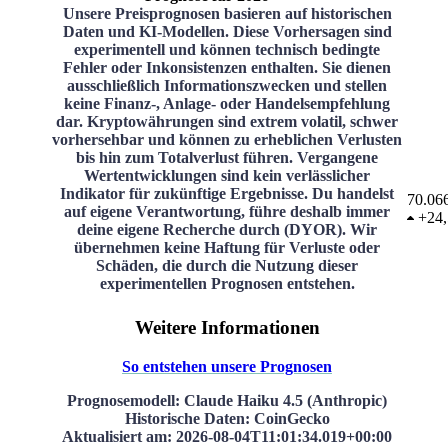
Unsere Preisprognosen basieren auf historischen
Daten und KI-Modellen. Diese Vorhersagen sind
experimentell und können technisch bedingte
Fehler oder Inkonsistenzen enthalten. Sie dienen
ausschließlich Informationszwecken und stellen
keine Finanz-, Anlage- oder Handelsempfehlung
dar. Kryptowährungen sind extrem volatil, schwer
vorhersehbar und können zu erheblichen Verlusten
bis hin zum Totalverlust führen. Vergangene
Wertentwicklungen sind kein verlässlicher
Indikator für zukünftige Ergebnisse. Du handelst
70.06
auf eigene Verantwortung, führe deshalb immer
+
24
deine eigene Recherche durch (DYOR). Wir
übernehmen keine Haftung für Verluste oder
Schäden, die durch die Nutzung dieser
experimentellen Prognosen entstehen.
Weitere Informationen
So entstehen unsere Prognosen
Prognosemodell
: Claude Haiku 4.5 (Anthropic)
Historische Daten
: CoinGecko
Aktualisiert am
:
2026-08-04T11:01:34.019+00:00