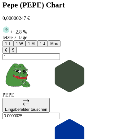
Pepe
(
PEPE
)
Chart
0,00000247 €
+
+2,8 %
letzte 7 Tage
1 T
1 W
1 M
1 J
Max
€
$
PEPE
Eingabefelder tauschen