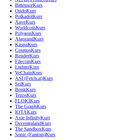
Bittensor
Kurs
Ondo
Kurs
Polkadot
Kurs
Aave
Kurs
Worldcoin
Kurs
Polygon
Kurs
Algorand
Kurs
Kaspa
Kurs
Cosmos
Kurs
Render
Kurs
Filecoin
Kurs
Lighter
Kurs
VeChain
Kurs
ASI (Fetch.ai)
Kurs
Sei
Kurs
Bonk
Kurs
Tezos
Kurs
FLOKI
Kurs
The Graph
Kurs
IOTA
Kurs
Axie Infinity
Kurs
Decentraland
Kurs
The Sandbox
Kurs
Sonic (Fantom)
Kurs