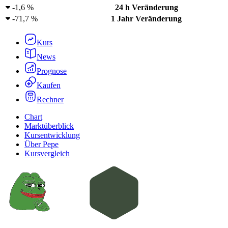
-
1,6 %
24 h Veränderung
-
71,7 %
1 Jahr Veränderung
Kurs
News
Prognose
Kaufen
Rechner
Chart
Marktüberblick
Kursentwicklung
Über Pepe
Kursvergleich