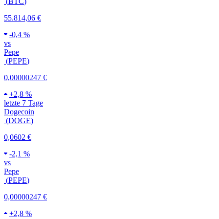
(
BTC
)
55.814,06 €
-
0,4 %
vs
Pepe
(
PEPE
)
0,00000247 €
+
2,8 %
letzte 7 Tage
Dogecoin
(
DOGE
)
0,0602 €
-
2,1 %
vs
Pepe
(
PEPE
)
0,00000247 €
+
2,8 %