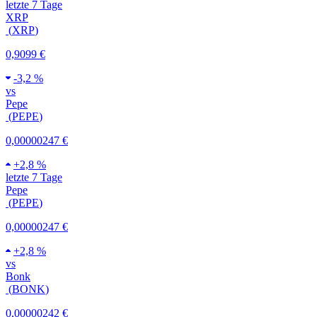
letzte 7 Tage
XRP
(
XRP
)
0,9099 €
-
3,2 %
vs
Pepe
(
PEPE
)
0,00000247 €
+
2,8 %
letzte 7 Tage
Pepe
(
PEPE
)
0,00000247 €
+
2,8 %
vs
Bonk
(
BONK
)
0,00000242 €