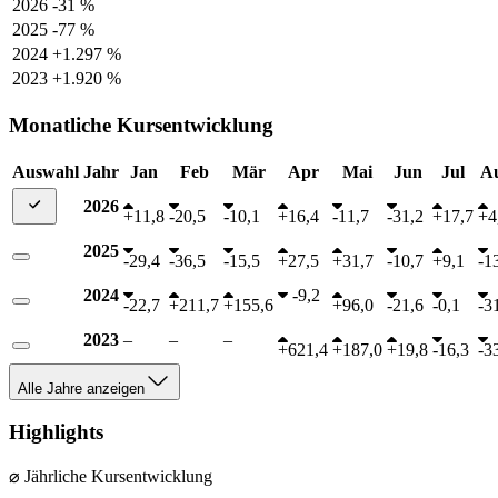
2026
-31 %
2025
-77 %
2024
+1.297 %
2023
+1.920 %
Monatliche Kursentwicklung
Auswahl
Jahr
Jan
Feb
Mär
Apr
Mai
Jun
Jul
A
2026
+
11,8
-
20,5
-
10,1
+
16,4
-
11,7
-
31,2
+
17,7
+
4
2025
-
29,4
-
36,5
-
15,5
+
27,5
+
31,7
-
10,7
+
9,1
-
1
2024
-
9,2
-
22,7
+
211,7
+
155,6
+
96,0
-
21,6
-
0,1
-
3
2023
–
–
–
+
621,4
+
187,0
+
19,8
-
16,3
-
3
Alle Jahre anzeigen
Highlights
⌀ Jährliche Kursentwicklung