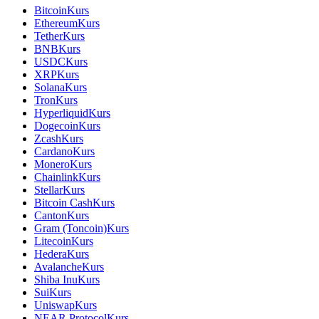
Bitcoin
Kurs
Ethereum
Kurs
Tether
Kurs
BNB
Kurs
USDC
Kurs
XRP
Kurs
Solana
Kurs
Tron
Kurs
Hyperliquid
Kurs
Dogecoin
Kurs
Zcash
Kurs
Cardano
Kurs
Monero
Kurs
Chainlink
Kurs
Stellar
Kurs
Bitcoin Cash
Kurs
Canton
Kurs
Gram (Toncoin)
Kurs
Litecoin
Kurs
Hedera
Kurs
Avalanche
Kurs
Shiba Inu
Kurs
Sui
Kurs
Uniswap
Kurs
NEAR Protocol
Kurs