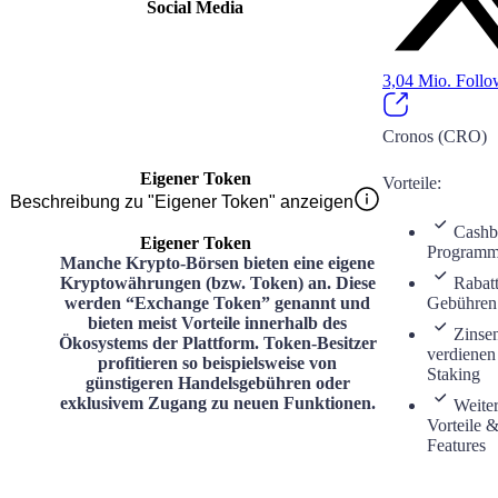
Social Media
3,04 Mio.
Follo
Cronos (CRO)
Eigener Token
Vorteile
:
Beschreibung zu "Eigener Token" anzeigen
Cashb
Eigener Token
Program
Manche Krypto-Börsen bieten eine eigene
Kryptowährungen (bzw. Token) an. Diese
Rabatt
werden “Exchange Token” genannt und
Gebühren
bieten meist Vorteile innerhalb des
Zinse
Ökosystems der Plattform. Token-Besitzer
verdienen
profitieren so beispielsweise von
Staking
günstigeren Handelsgebühren oder
exklusivem Zugang zu neuen Funktionen.
Weite
Vorteile 
Features