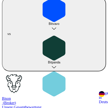
Bitvavo
vs
Bitpanda
Haupt
in
Bison
Deuts
(
Broker
)
Unsere Gesamtbewertung