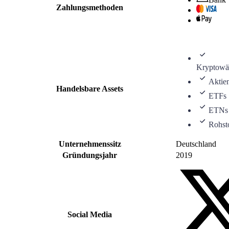
Zahlungsmethoden
Kryptowä
Aktie
Handelsbare Assets
ETFs
ETNs
Rohst
Unternehmenssitz
Deutschland
Gründungsjahr
2019
Social Media