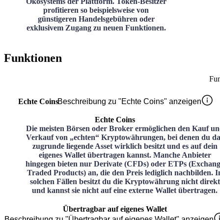
Ökosystems der Plattform. Token-Besitzer
profitieren so beispielsweise von
günstigeren Handelsgebühren oder
exklusivem Zugang zu neuen Funktionen.
Funktionen
Fun
Echte Coins
Beschreibung zu "Echte Coins" anzeigen
Echte Coins
Die meisten Börsen oder Broker ermöglichen den Kauf u
Verkauf von „echten“ Kryptowährungen, bei denen du da
zugrunde liegende Asset wirklich besitzt und es auf dein
eigenes Wallet übertragen kannst. Manche Anbieter
hingegen bieten nur Derivate (CFDs) oder ETPs (Exchan
Traded Products) an, die den Preis lediglich nachbilden. I
solchen Fällen besitzt du die Kryptowährung nicht direkt
und kannst sie nicht auf eine externe Wallet übertragen.
Übertragbar auf eigenes Wallet
Beschreibung zu "Übertragbar auf eigenes Wallet" anzeigen