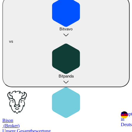
Bitvavo
vs
Bitpanda
Haupt
in
Bison
Deuts
(
Broker
)
Unsere Gesamtbewertung