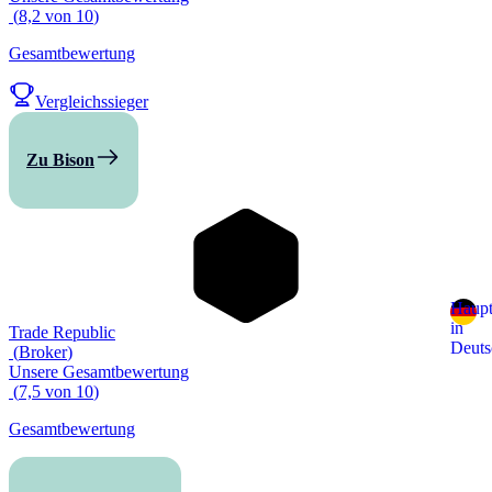
(
8,2
von
10
)
Gesamtbewertung
Vergleichssieger
Zu Bison
Haupt
in
Trade Republic
Deuts
(
Broker
)
Unsere Gesamtbewertung
(
7,5
von
10
)
Gesamtbewertung