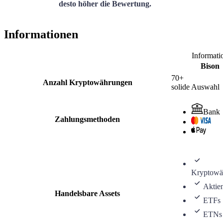
desto höher die Bewertung.
Informationen
Informati
Bison
70+
Anzahl Kryptowährungen
solide Auswahl
Bank
Zahlungsmethoden
Kryptowä
Aktie
Handelsbare Assets
ETFs
ETNs