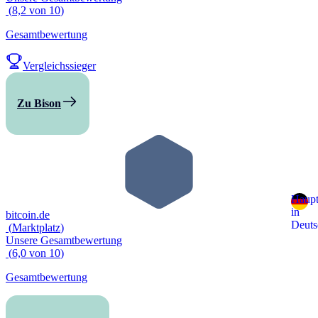
(
8,2
von
10
)
Gesamtbewertung
Vergleichssieger
Zu Bison
Haupt
in
bitcoin.de
Deuts
(
Marktplatz
)
Unsere Gesamtbewertung
(
6,0
von
10
)
Gesamtbewertung