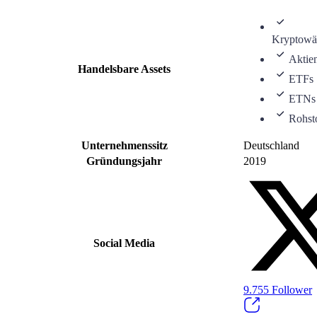
Kryptowä
Aktie
Handelsbare Assets
ETFs
ETNs
Rohst
Unternehmenssitz
Deutschland
Gründungsjahr
2019
Social Media
9.755
Follower