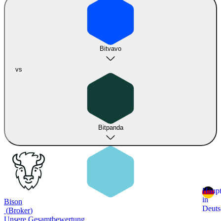
Bitvavo
vs
Bitpanda
Haupt
in
Bison
Deuts
(
Broker
)
Unsere Gesamtbewertung