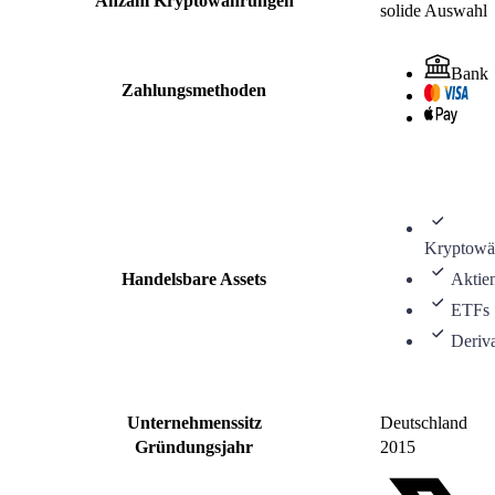
Anzahl Kryptowährungen
solide Auswahl
Bank
Zahlungsmethoden
Kryptowä
Handelsbare Assets
Aktie
ETFs
Deriv
Unternehmenssitz
Deutschland
Gründungsjahr
2015