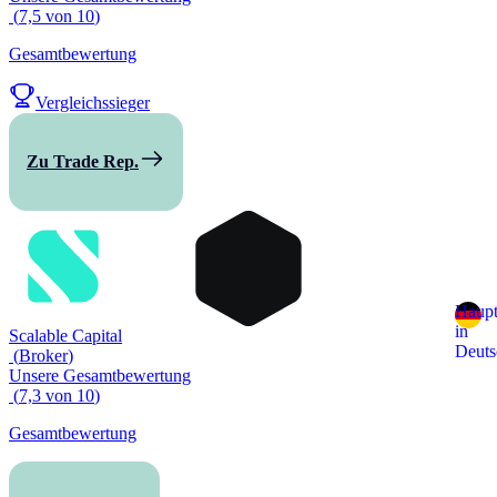
(
7,5
von
10
)
Gesamtbewertung
Vergleichssieger
Zu Trade Rep.
Haupt
in
Scalable Capital
Deuts
(
Broker
)
Unsere Gesamtbewertung
(
7,3
von
10
)
Gesamtbewertung