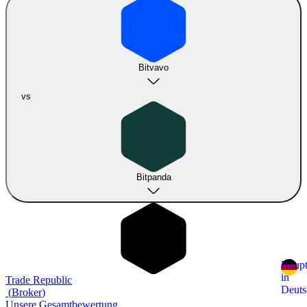
Bitvavo
vs
Bitpanda
Haupt
in
Trade Republic
Deuts
(
Broker
)
Unsere Gesamtbewertung