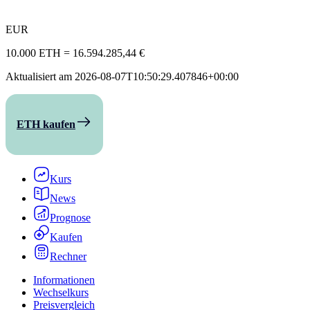
EUR
10.000 ETH
=
16.594.285,44 €
Aktualisiert am
2026-08-07T10:50:29.407846+00:00
ETH kaufen
Kurs
News
Prognose
Kaufen
Rechner
Informationen
Wechselkurs
Preisvergleich