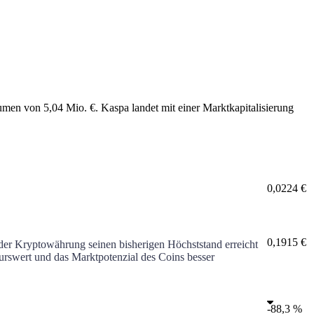
lumen von
5,04 Mio. €
.
Kaspa
landet mit einer Marktkapitalisierung
0,0224 €
0,1915 €
 der Kryptowährung seinen bisherigen Höchststand erreicht
 Kurswert und das Marktpotenzial des Coins besser
-
88,3 %