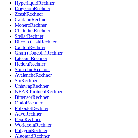
Hyperliquid
Rechner
Dogecoin
Rechner
Zcash
Rechner
Cardano
Rechner
Monero
Rechner
Chainlink
Rechner
Stellar
Rechner
Bitcoin Cash
Rechner
Canton
Rechner
Gram (Toncoin)
Rechner
Litecoin
Rechner
Hedera
Rechner
Shiba Inu
Rechner
Avalanche
Rechner
Sui
Rechner
Uniswap
Rechner
NEAR Protocol
Rechner
Bittensor
Rechner
Ondo
Rechner
Polkadot
Rechner
Aave
Rechner
Pepe
Rechner
Worldcoin
Rechner
Polygon
Rechner
Algorand
Rechner