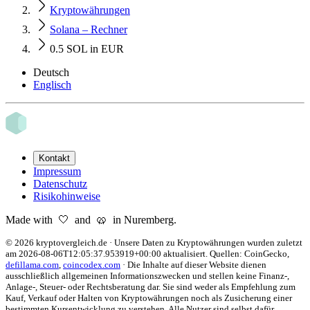
Kryptowährungen
Solana – Rechner
0.5 SOL in EUR
Deutsch
Englisch
Kontakt
Impressum
Datenschutz
Risikohinweise
Made with 🤍 and 🥨 in Nuremberg.
©
2026
kryptovergleich.de
·
Unsere Daten zu Kryptowährungen wurden zuletzt
am
2026-08-06T12:05:37.953919+00:00
aktualisiert. Quellen:
CoinGecko,
defillama.com
,
coincodex.com
·
Die Inhalte auf dieser Website dienen
ausschließlich allgemeinen Informationszwecken und stellen keine Finanz-,
Anlage-, Steuer- oder Rechtsberatung dar. Sie sind weder als Empfehlung zum
Kauf, Verkauf oder Halten von Kryptowährungen noch als Zusicherung einer
bestimmten Kursentwicklung zu verstehen. Alle Nutzer sind selbst dafür