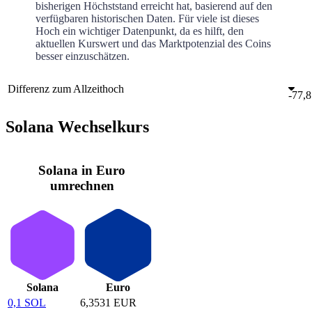
bisherigen Höchststand erreicht hat, basierend auf den
verfügbaren historischen Daten. Für viele ist dieses
Hoch ein wichtiger Datenpunkt, da es hilft, den
aktuellen Kurswert und das Marktpotenzial des Coins
besser einzuschätzen.
Differenz zum Allzeithoch
-
77,
Solana Wechselkurs
Solana in Euro
umrechnen
Solana
Euro
0,1 SOL
6,3531 EUR