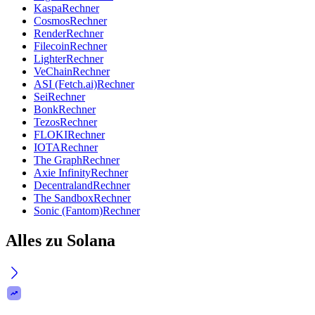
Kaspa
Rechner
Cosmos
Rechner
Render
Rechner
Filecoin
Rechner
Lighter
Rechner
VeChain
Rechner
ASI (Fetch.ai)
Rechner
Sei
Rechner
Bonk
Rechner
Tezos
Rechner
FLOKI
Rechner
IOTA
Rechner
The Graph
Rechner
Axie Infinity
Rechner
Decentraland
Rechner
The Sandbox
Rechner
Sonic (Fantom)
Rechner
Alles zu Solana