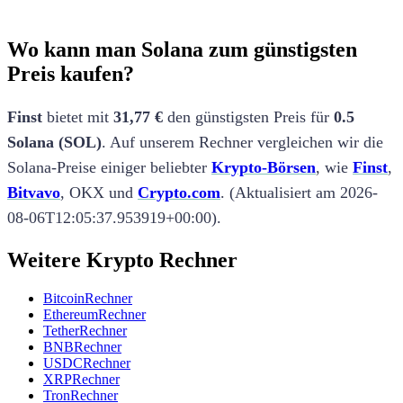
Wo kann man Solana zum günstigsten
Preis kaufen?
Finst
bietet mit
31,77 €
den günstigsten Preis
für
0.5
Solana
(
SOL
)
.
Auf unserem Rechner vergleichen wir die
Solana
-Preise einiger beliebter
Krypto-Börsen
, wie
Finst
,
Bitvavo
,
OKX
und
Crypto.com
.
(
Aktualisiert am
2026-
08-06T12:05:37.953919+00:00
).
Weitere Krypto Rechner
Bitcoin
Rechner
Ethereum
Rechner
Tether
Rechner
BNB
Rechner
USDC
Rechner
XRP
Rechner
Tron
Rechner