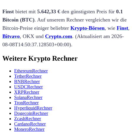
Finst
bietet mit
5.642,33 €
den günstigsten Preis
für
0.1
Bitcoin
(
BTC
)
.
Auf unserem Rechner vergleichen wir die
Bitcoin
-Preise einiger beliebter
Krypto-Börsen
, wie
Finst
,
Bitvavo
,
OKX
und
Crypto.com
.
(
Aktualisiert am
2026-
08-08T14:50:37.128503+00:00
).
Weitere Krypto Rechner
Ethereum
Rechner
Tether
Rechner
BNB
Rechner
USDC
Rechner
XRP
Rechner
Solana
Rechner
Tron
Rechner
Hyperliquid
Rechner
Dogecoin
Rechner
Zcash
Rechner
Cardano
Rechner
Monero
Rechner