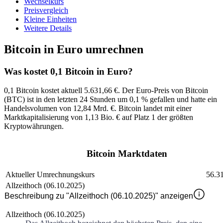
Wechselkurs
Preisvergleich
Kleine Einheiten
Weitere Details
Bitcoin in Euro umrechnen
Was kostet 0,1 Bitcoin in Euro?
0,1 Bitcoin kostet aktuell 5.631,66 €
. Der
Euro
-Preis von
Bitcoin
(
BTC
) ist in den letzten 24 Stunden um
0,1 %
gefallen
und hatte ein
Handelsvolumen von
12,84 Mrd. €
.
Bitcoin
landet mit einer
Marktkapitalisierung von
1,13 Bio. €
auf Platz
1
der größten
Kryptowährungen.
Bitcoin Marktdaten
Aktueller Umrechnungskurs
56.3
Allzeithoch (06.10.2025)
Beschreibung zu "Allzeithoch (06.10.2025)" anzeigen
Allzeithoch (06.10.2025)