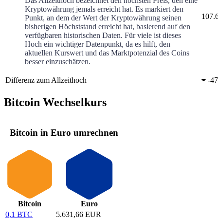
Das Allzeithoch bezeichnet den höchsten Preis, den eine
Kryptowährung jemals erreicht hat. Es markiert den
107.
Punkt, an dem der Wert der Kryptowährung seinen
bisherigen Höchststand erreicht hat, basierend auf den
verfügbaren historischen Daten. Für viele ist dieses
Hoch ein wichtiger Datenpunkt, da es hilft, den
aktuellen Kurswert und das Marktpotenzial des Coins
besser einzuschätzen.
Differenz zum Allzeithoch
-
47
Bitcoin Wechselkurs
Bitcoin in Euro umrechnen
Bitcoin
Euro
0,1 BTC
5.631,66 EUR