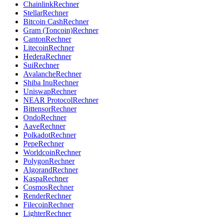
Chainlink
Rechner
Stellar
Rechner
Bitcoin Cash
Rechner
Gram (Toncoin)
Rechner
Canton
Rechner
Litecoin
Rechner
Hedera
Rechner
Sui
Rechner
Avalanche
Rechner
Shiba Inu
Rechner
Uniswap
Rechner
NEAR Protocol
Rechner
Bittensor
Rechner
Ondo
Rechner
Aave
Rechner
Polkadot
Rechner
Pepe
Rechner
Worldcoin
Rechner
Polygon
Rechner
Algorand
Rechner
Kaspa
Rechner
Cosmos
Rechner
Render
Rechner
Filecoin
Rechner
Lighter
Rechner