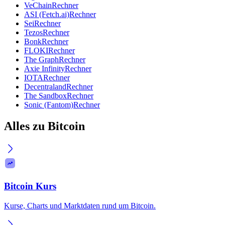
VeChain
Rechner
ASI (Fetch.ai)
Rechner
Sei
Rechner
Tezos
Rechner
Bonk
Rechner
FLOKI
Rechner
The Graph
Rechner
Axie Infinity
Rechner
IOTA
Rechner
Decentraland
Rechner
The Sandbox
Rechner
Sonic (Fantom)
Rechner
Alles zu Bitcoin
Bitcoin Kurs
Kurse, Charts und Marktdaten rund um Bitcoin.