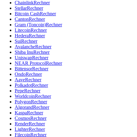
Chainlink
Rechner
Stellar
Rechner
Bitcoin Cash
Rechner
Canton
Rechner
Gram (Toncoin)
Rechner
Litecoin
Rechner
Hedera
Rechner
Sui
Rechner
Avalanche
Rechner
Shiba Inu
Rechner
Uniswap
Rechner
NEAR Protocol
Rechner
Bittensor
Rechner
Ondo
Rechner
Aave
Rechner
Polkadot
Rechner
Pepe
Rechner
Worldcoin
Rechner
Polygon
Rechner
Algorand
Rechner
Kaspa
Rechner
Cosmos
Rechner
Render
Rechner
Lighter
Rechner
Filecoin
Rechner