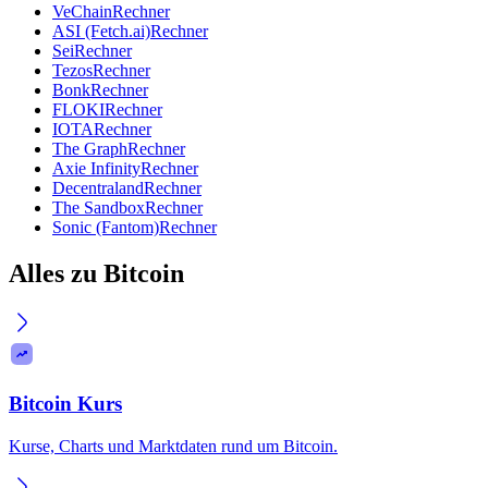
VeChain
Rechner
ASI (Fetch.ai)
Rechner
Sei
Rechner
Tezos
Rechner
Bonk
Rechner
FLOKI
Rechner
IOTA
Rechner
The Graph
Rechner
Axie Infinity
Rechner
Decentraland
Rechner
The Sandbox
Rechner
Sonic (Fantom)
Rechner
Alles zu Bitcoin
Bitcoin Kurs
Kurse, Charts und Marktdaten rund um Bitcoin.