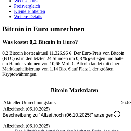
Wechselkurs
Preisvergleich
Kleine Einheiten
Weitere Details
Bitcoin in Euro umrechnen
Was kostet 0,2 Bitcoin in Euro?
0,2 Bitcoin kostet aktuell 11.326,96 €
. Der
Euro
-Preis von
Bitcoin
(
BTC
) ist in den letzten 24 Stunden um
0,8 %
gestiegen
und hatte
ein Handelsvolumen von
10,66 Mrd. €
.
Bitcoin
landet mit einer
Marktkapitalisierung von
1,14 Bio. €
auf Platz
1
der größten
Kryptowährungen.
Bitcoin Marktdaten
Aktueller Umrechnungskurs
56.6
Allzeithoch (06.10.2025)
Beschreibung zu "Allzeithoch (06.10.2025)" anzeigen
Allzeithoch (06.10.2025)