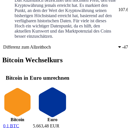
Das Allzeithoch bezeichnet den höchsten Preis, den eine
Kryptowährung jemals erreicht hat. Es markiert den
107.
Punkt, an dem der Wert der Kryptowährung seinen
bisherigen Höchststand erreicht hat, basierend auf den
verfügbaren historischen Daten. Für viele ist dieses
Hoch ein wichtiger Datenpunkt, da es hilft, den
aktuellen Kurswert und das Marktpotenzial des Coins
besser einzuschätzen.
Differenz zum Allzeithoch
-
47
Bitcoin Wechselkurs
Bitcoin in Euro umrechnen
Bitcoin
Euro
0,1 BTC
5.663,48 EUR