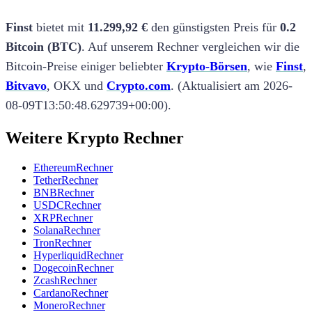
Finst
bietet mit
11.299,92 €
den günstigsten Preis
für
0.2
Bitcoin
(
BTC
)
.
Auf unserem Rechner vergleichen wir die
Bitcoin
-Preise einiger beliebter
Krypto-Börsen
, wie
Finst
,
Bitvavo
,
OKX
und
Crypto.com
.
(
Aktualisiert am
2026-
08-09T13:50:48.629739+00:00
).
Weitere Krypto Rechner
Ethereum
Rechner
Tether
Rechner
BNB
Rechner
USDC
Rechner
XRP
Rechner
Solana
Rechner
Tron
Rechner
Hyperliquid
Rechner
Dogecoin
Rechner
Zcash
Rechner
Cardano
Rechner
Monero
Rechner