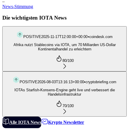
–
News-Stimmung
Die wichtigsten IOTA News
POSITIVE
2025-11-17T12:00:00+00:00
•
coindesk.com
Afrika nutzt Stablecoins via IOTA, um 70 Milliarden US-Dollar
Kontinentalhandel zu erleichtern
80
/100
POSITIVE
2026-08-03T13:16:13+00:00
•
cryptobriefing.com
IOTAs Starfish-Konsens-Engine geht live und verbessert die
Handelsinfrastruktur
70
/100
Alle IOTA News
Krypto Newsletter