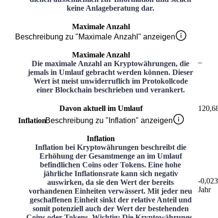
keine Anlageberatung dar.
Maximale Anzahl
Beschreibung zu "Maximale Anzahl" anzeigen
Maximale Anzahl
–
Die maximale Anzahl an Kryptowährungen, die
jemals in Umlauf gebracht werden können. Dieser
Wert ist meist unwiderruflich im Protokollcode
einer Blockchain beschrieben und verankert.
Davon aktuell im Umlauf
120,6
Inflation
Beschreibung zu "Inflation" anzeigen
Inflation
Inflation bei Kryptowährungen beschreibt die
Erhöhung der Gesamtmenge an im Umlauf
befindlichen Coins oder Tokens. Eine hohe
jährliche Inflationsrate kann sich negativ
-0,02
auswirken, da sie den Wert der bereits
Jahr
vorhandenen Einheiten verwässert. Mit jeder neu
geschaffenen Einheit sinkt der relative Anteil und
somit potenziell auch der Wert der bestehenden
Coins oder Tokens. Wichtig: Die Kryptowährungs-