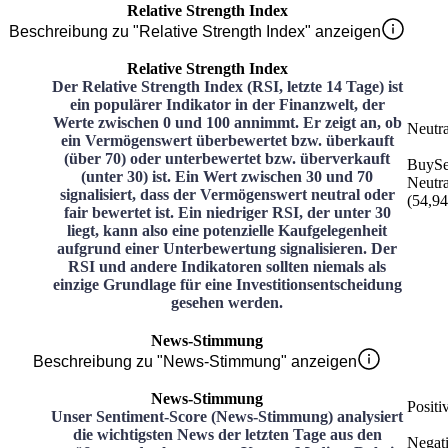
Relative Strength Index
Beschreibung zu "Relative Strength Index" anzeigen
Relative Strength Index
Der Relative Strength Index (RSI, letzte 14 Tage) ist
ein populärer Indikator in der Finanzwelt, der
Werte zwischen 0 und 100 annimmt. Er zeigt an, ob
Neutra
ein Vermögenswert überbewertet bzw. überkauft
(über 70) oder unterbewertet bzw. überverkauft
Buy
Se
(unter 30) ist. Ein Wert zwischen 30 und 70
Neutra
signalisiert, dass der Vermögenswert neutral oder
(
54,94
fair bewertet ist. Ein niedriger RSI, der unter 30
liegt, kann also eine potenzielle Kaufgelegenheit
aufgrund einer Unterbewertung signalisieren. Der
RSI und andere Indikatoren sollten niemals als
einzige Grundlage für eine Investitionsentscheidung
gesehen werden.
News-Stimmung
Beschreibung zu "News-Stimmung" anzeigen
News-Stimmung
Positi
Unser Sentiment-Score (News-Stimmung) analysiert
die wichtigsten News der letzten Tage aus den
Negat