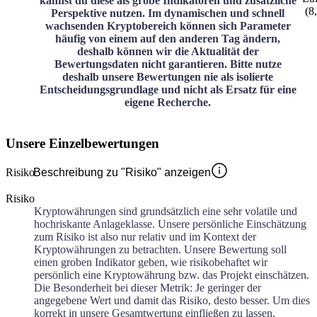
kannst du diese als grobe Indikatoren und zusätzliche
(
8
Perspektive nutzen. Im dynamischen und schnell
wachsenden Kryptobereich können sich Parameter
häufig von einem auf den anderen Tag ändern,
deshalb können wir die Aktualität der
Bewertungsdaten nicht garantieren. Bitte nutze
deshalb unsere Bewertungen nie als isolierte
Entscheidungsgrundlage und nicht als Ersatz für eine
eigene Recherche.
Unsere Einzelbewertungen
Risiko
Beschreibung zu "Risiko" anzeigen
Risiko
Kryptowährungen sind grundsätzlich eine sehr volatile und
hochriskante Anlageklasse. Unsere persönliche Einschätzung
zum Risiko ist also nur relativ und im Kontext der
Kryptowährungen zu betrachten. Unsere Bewertung soll
einen groben Indikator geben, wie risikobehaftet wir
persönlich eine Kryptowährung bzw. das Projekt einschätzen.
Die Besonderheit bei dieser Metrik: Je geringer der
angegebene Wert und damit das Risiko, desto besser. Um dies
korrekt in unsere Gesamtwertung einfließen zu lassen,