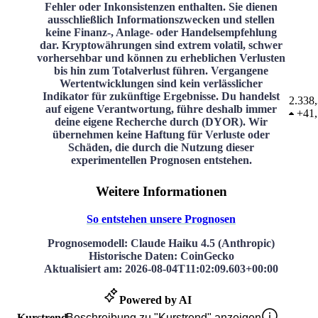
Fehler oder Inkonsistenzen enthalten. Sie dienen
ausschließlich Informationszwecken und stellen
keine Finanz-, Anlage- oder Handelsempfehlung
dar. Kryptowährungen sind extrem volatil, schwer
vorhersehbar und können zu erheblichen Verlusten
bis hin zum Totalverlust führen. Vergangene
Wertentwicklungen sind kein verlässlicher
Indikator für zukünftige Ergebnisse. Du handelst
2.338,
auf eigene Verantwortung, führe deshalb immer
+
41
deine eigene Recherche durch (DYOR). Wir
übernehmen keine Haftung für Verluste oder
Schäden, die durch die Nutzung dieser
experimentellen Prognosen entstehen.
Weitere Informationen
So entstehen unsere Prognosen
Prognosemodell
: Claude Haiku 4.5 (Anthropic)
Historische Daten
: CoinGecko
Aktualisiert am
:
2026-08-04T11:02:09.603+00:00
Powered by AI
Kurstrend
Beschreibung zu "Kurstrend" anzeigen