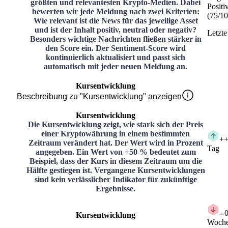
größten und relevantesten Krypto-Medien. Dabei
Positi
bewerten wir jede Meldung nach zwei Kriterien:
(
75
/
10
Wie relevant ist die News für das jeweilige Asset
und ist der Inhalt positiv, neutral oder negativ?
Letzte
Besonders wichtige Nachrichten fließen stärker in
den Score ein. Der Sentiment-Score wird
kontinuierlich aktualisiert und passt sich
automatisch mit jeder neuen Meldung an.
Kursentwicklung
Beschreibung zu "Kursentwicklung" anzeigen
Kursentwicklung
Die Kursentwicklung zeigt, wie stark sich der Preis
einer Kryptowährung in einem bestimmten
+
+
Zeitraum verändert hat. Der Wert wird in Prozent
Tag
angegeben. Ein Wert von +50 % bedeutet zum
Beispiel, dass der Kurs in diesem Zeitraum um die
Hälfte gestiegen ist. Vergangene Kursentwicklungen
sind kein verlässlicher Indikator für zukünftige
Ergebnisse.
-
-
Kursentwicklung
Woch