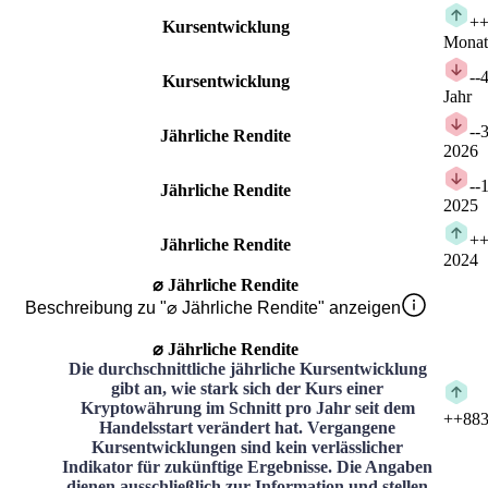
+
+
Kursentwicklung
Monat
-
-
Kursentwicklung
Jahr
-
-
Jährliche Rendite
2026
-
-
Jährliche Rendite
2025
+
+
Jährliche Rendite
2024
⌀ Jährliche Rendite
Beschreibung zu "⌀ Jährliche Rendite" anzeigen
⌀ Jährliche Rendite
Die durchschnittliche jährliche Kursentwicklung
gibt an, wie stark sich der Kurs einer
Kryptowährung im Schnitt pro Jahr seit dem
+
+883
Handelsstart verändert hat. Vergangene
Kursentwicklungen sind kein verlässlicher
Indikator für zukünftige Ergebnisse. Die Angaben
dienen ausschließlich zur Information und stellen