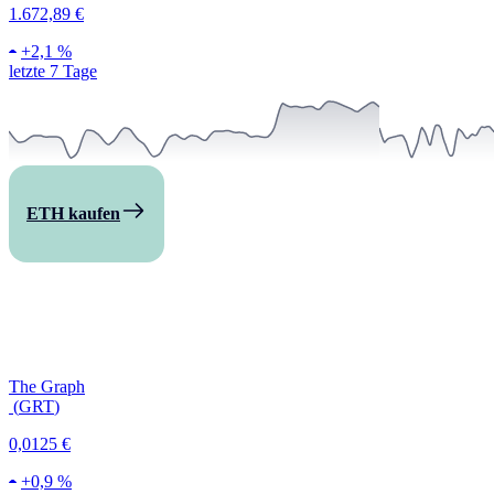
1.672,89 €
+
2,1 %
letzte 7 Tage
ETH kaufen
The Graph
(
GRT
)
0,0125 €
+
0,9 %