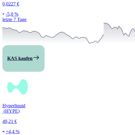
0,0227 €
-
5,0 %
letzte 7 Tage
KAS kaufen
Hyperliquid
(
HYPE
)
49,21 €
+
4,4 %