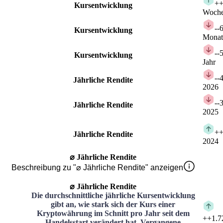
+
+
Kursentwicklung
Woch
-
-
Kursentwicklung
Monat
-
-
Kursentwicklung
Jahr
-
-
Jährliche Rendite
2026
-
-
Jährliche Rendite
2025
+
+
Jährliche Rendite
2024
⌀ Jährliche Rendite
Beschreibung zu "⌀ Jährliche Rendite" anzeigen
⌀ Jährliche Rendite
Die durchschnittliche jährliche Kursentwicklung
gibt an, wie stark sich der Kurs einer
Kryptowährung im Schnitt pro Jahr seit dem
+
+1.7
Handelsstart verändert hat. Vergangene