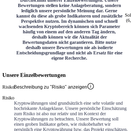
Durchschnitt unserer Einzelbewertungen. Unsere
Bewertungen stellen keine Anlageberatung, sondern
lediglich unsere persönliche Meinung dar. Gerne
So
kannst du diese als grobe Indikatoren und zusätzliche
(
6
Perspektive nutzen. Im dynamischen und schnell
wachsenden Kryptobereich können sich Parameter
häufig von einem auf den anderen Tag ändern,
deshalb können wir die Aktualität der
Bewertungsdaten nicht garantieren. Bitte nutze
deshalb unsere Bewertungen nie als isolierte
Entscheidungsgrundlage und nicht als Ersatz für eine
eigene Recherche.
Unsere Einzelbewertungen
Risiko
Beschreibung zu "Risiko" anzeigen
Risiko
Kryptowährungen sind grundsätzlich eine sehr volatile und
hochriskante Anlageklasse. Unsere persönliche Einschätzung
zum Risiko ist also nur relativ und im Kontext der
Kryptowährungen zu betrachten. Unsere Bewertung soll
einen groben Indikator geben, wie risikobehaftet wir
persönlich eine Kryptowährung bzw. das Projekt einschätzen.