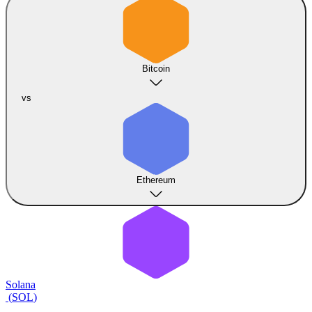
Bitcoin
vs
Ethereum
Solana
(
SOL
)