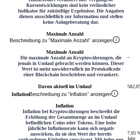
Kursentwicklungen sind kein verlässlicher
Indikator für zukünftige Ergebnisse. Die Angaben
dienen ausschließlich zur Information und stellen
keine Anlageberatung dar.
Maximale Anzahl
Beschreibung zu "Maximale Anzahl" anzeigen
Maximale Anzahl
–
Die maximale Anzahl an Kryptowährungen, die
jemals in Umlauf gebracht werden können. Dieser
Wert ist meist unwiderruflich im Protokollcode
einer Blockchain beschrieben und verankert.
Davon aktuell im Umlauf
582,0
Inflation
Beschreibung zu "Inflation" anzeigen
Inflation
Inflation bei Kryptowährungen beschreibt die
Erhöhung der Gesamtmenge an im Umlauf
befindlichen Coins oder Tokens. Eine hohe
jährliche Inflationsrate kann sich negativ
7,95 
auswirken, da sie den Wert der bereits
Jahr
vorhandenen Einheiten verwässert. Mit jeder neu