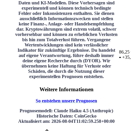
Daten und KI-Modellen. Diese Vorhersagen sind
experimentell und können technisch bedingte
Fehler oder Inkonsistenzen enthalten. Sie dienen
ausschließlich Informationszwecken und stellen
keine Finanz-, Anlage- oder Handelsempfehlung
dar. Kryptowährungen sind extrem volatil, schwer
vorhersehbar und können zu erheblichen Verlusten
bis hin zum Totalverlust führen. Vergangene
Wertentwicklungen sind kein verlässlicher
Indikator für zukünftige Ergebnisse. Du handelst
86,25
auf eigene Verantwortung, führe deshalb immer
+
35
deine eigene Recherche durch (DYOR). Wir
übernehmen keine Haftung für Verluste oder
Schäden, die durch die Nutzung dieser
experimentellen Prognosen entstehen.
Weitere Informationen
So entstehen unsere Prognosen
Prognosemodell
: Claude Haiku 4.5 (Anthropic)
Historische Daten
: CoinGecko
Aktualisiert am
:
2026-08-04T11:02:59.258+00:00