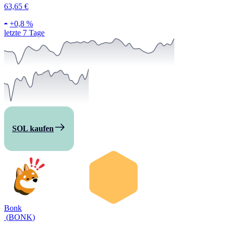
63,65 €
+
0,8 %
letzte 7 Tage
SOL kaufen
Bonk
(
BONK
)