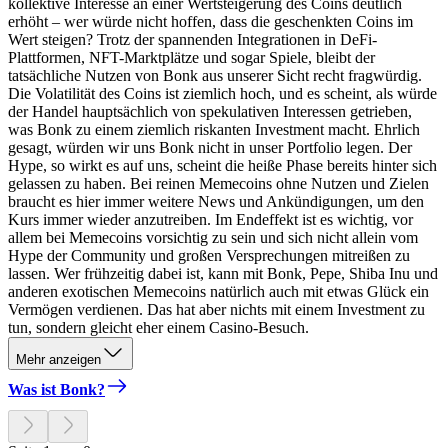
kollektive Interesse an einer Wertsteigerung des Coins deutlich
erhöht – wer würde nicht hoffen, dass die geschenkten Coins im
Wert steigen? Trotz der spannenden Integrationen in DeFi-
Plattformen, NFT-Marktplätze und sogar Spiele, bleibt der
tatsächliche Nutzen von Bonk aus unserer Sicht recht fragwürdig.
Die Volatilität des Coins ist ziemlich hoch, und es scheint, als würde
der Handel hauptsächlich von spekulativen Interessen getrieben,
was Bonk zu einem ziemlich riskanten Investment macht. Ehrlich
gesagt, würden wir uns Bonk nicht in unser Portfolio legen. Der
Hype, so wirkt es auf uns, scheint die heiße Phase bereits hinter sich
gelassen zu haben. Bei reinen Memecoins ohne Nutzen und Zielen
braucht es hier immer weitere News und Ankündigungen, um den
Kurs immer wieder anzutreiben. Im Endeffekt ist es wichtig, vor
allem bei Memecoins vorsichtig zu sein und sich nicht allein vom
Hype der Community und großen Versprechungen mitreißen zu
lassen. Wer frühzeitig dabei ist, kann mit Bonk, Pepe, Shiba Inu und
anderen exotischen Memecoins natürlich auch mit etwas Glück ein
Vermögen verdienen. Das hat aber nichts mit einem Investment zu
tun, sondern gleicht eher einem Casino-Besuch.
Mehr anzeigen
Was ist Bonk?