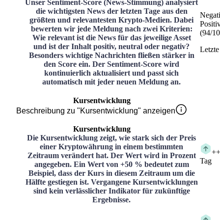
Unser Sentiment-Score (News-Stimmung) analysiert
die wichtigsten News der letzten Tage aus den
Negat
größten und relevantesten Krypto-Medien. Dabei
Positi
bewerten wir jede Meldung nach zwei Kriterien:
(
94
/
10
Wie relevant ist die News für das jeweilige Asset
und ist der Inhalt positiv, neutral oder negativ?
Letzte
Besonders wichtige Nachrichten fließen stärker in
den Score ein. Der Sentiment-Score wird
kontinuierlich aktualisiert und passt sich
automatisch mit jeder neuen Meldung an.
Kursentwicklung
Beschreibung zu "Kursentwicklung" anzeigen
Kursentwicklung
Die Kursentwicklung zeigt, wie stark sich der Preis
einer Kryptowährung in einem bestimmten
+
+
Zeitraum verändert hat. Der Wert wird in Prozent
Tag
angegeben. Ein Wert von +50 % bedeutet zum
Beispiel, dass der Kurs in diesem Zeitraum um die
Hälfte gestiegen ist. Vergangene Kursentwicklungen
sind kein verlässlicher Indikator für zukünftige
Ergebnisse.