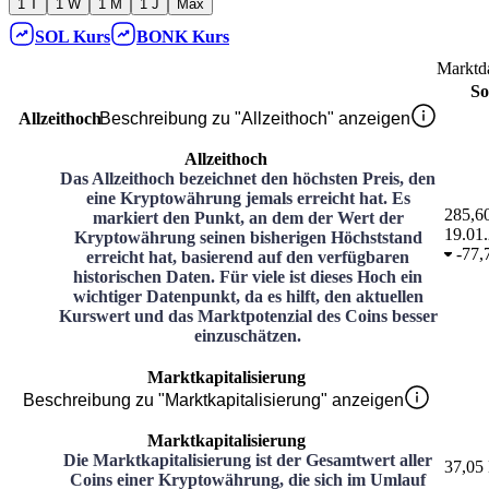
1 T
1 W
1 M
1 J
Max
SOL
Kurs
BONK
Kurs
Marktd
So
Allzeithoch
Beschreibung zu "Allzeithoch" anzeigen
Allzeithoch
Das Allzeithoch bezeichnet den höchsten Preis, den
eine Kryptowährung jemals erreicht hat. Es
285,6
markiert den Punkt, an dem der Wert der
19.01
Kryptowährung seinen bisherigen Höchststand
-
77,
erreicht hat, basierend auf den verfügbaren
historischen Daten. Für viele ist dieses Hoch ein
wichtiger Datenpunkt, da es hilft, den aktuellen
Kurswert und das Marktpotenzial des Coins besser
einzuschätzen.
Marktkapitalisierung
Beschreibung zu "Marktkapitalisierung" anzeigen
Marktkapitalisierung
Die Marktkapitalisierung ist der Gesamtwert aller
37,05
Coins einer Kryptowährung, die sich im Umlauf