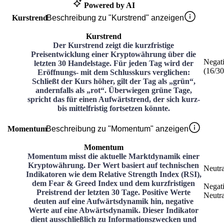
Powered by AI
Kurstrend
Beschreibung zu "Kurstrend" anzeigen
Kurstrend
Der Kurstrend zeigt die kurzfristige
Preisentwicklung einer Kryptowährung über die
Negat
letzten 30 Handelstage. Für jeden Tag wird der
(
16
/3
Eröffnungs- mit dem Schlusskurs verglichen:
Schließt der Kurs höher, gilt der Tag als „grün“,
andernfalls als „rot“. Überwiegen grüne Tage,
spricht das für einen Aufwärtstrend, der sich kurz-
bis mittelfristig fortsetzen könnte.
Momentum
Beschreibung zu "Momentum" anzeigen
Momentum
Momentum misst die aktuelle Marktdynamik einer
Kryptowährung. Der Wert basiert auf technischen
Neutra
Indikatoren wie dem Relative Strength Index (RSI),
dem Fear & Greed Index und dem kurzfristigen
Negat
Preistrend der letzten 30 Tage. Positive Werte
Neutra
deuten auf eine Aufwärtsdynamik hin, negative
Werte auf eine Abwärtsdynamik. Dieser Indikator
dient ausschließlich zu Informationszwecken und