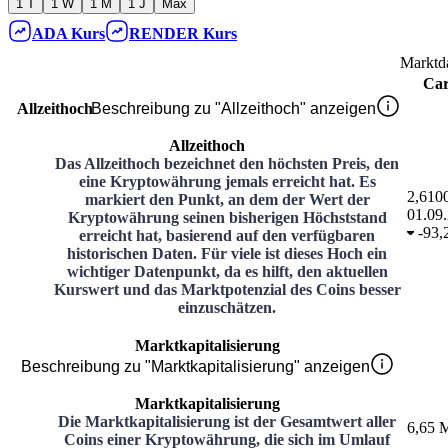
1 T
1 W
1 M
1 J
Max
ADA
Kurs
RENDER
Kurs
Marktd
Ca
Allzeithoch
Beschreibung zu "Allzeithoch" anzeigen
Allzeithoch
Das Allzeithoch bezeichnet den höchsten Preis, den
eine Kryptowährung jemals erreicht hat. Es
2,610
markiert den Punkt, an dem der Wert der
01.09
Kryptowährung seinen bisherigen Höchststand
-
93,
erreicht hat, basierend auf den verfügbaren
historischen Daten. Für viele ist dieses Hoch ein
wichtiger Datenpunkt, da es hilft, den aktuellen
Kurswert und das Marktpotenzial des Coins besser
einzuschätzen.
Marktkapitalisierung
Beschreibung zu "Marktkapitalisierung" anzeigen
Marktkapitalisierung
Die Marktkapitalisierung ist der Gesamtwert aller
6,65 M
Coins einer Kryptowährung, die sich im Umlauf