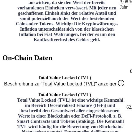
3,08 
auswirken, da sie den Wert der bereits
Jahr
vorhandenen Einheiten verwässert. Mit jeder neu
geschaffenen Einheit sinkt der relative Anteil und
somit potenziell auch der Wert der bestehenden
Coins oder Tokens. Wichtig: Die Kryptowährungs-
Inflation unterscheidet sich von der klassischen
Inflation bei Fiat-Währungen, bei der es um den
Kaufkraftverlust des Geldes geht.
On-Chain Daten
Total Value Locked (TVL)
Beschreibung zu "Total Value Locked (TVL)" anzeigen
Total Value Locked (TVL)
Total Value Locked (TVL) ist eine wichtige Kennzahl
im Bereich Decentralized Finance (DeFi) und
62
beschreibt den Gesamtwert aller eingeschlossenen
Werte in einer Blockchain oder DeFi-Protokoll, z. B.
Smart Contracts und Tokens (Staking). Die Kennzahl
TVL wird häufig für die Bewertung von Blockchain-
Netzwerken genutzt. Datenquelle: defillama.com