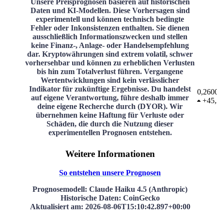
Unsere Preisprognosen basieren auf historischen
Daten und KI-Modellen. Diese Vorhersagen sind
experimentell und können technisch bedingte
Fehler oder Inkonsistenzen enthalten. Sie dienen
ausschließlich Informationszwecken und stellen
keine Finanz-, Anlage- oder Handelsempfehlung
dar. Kryptowährungen sind extrem volatil, schwer
vorhersehbar und können zu erheblichen Verlusten
bis hin zum Totalverlust führen. Vergangene
Wertentwicklungen sind kein verlässlicher
Indikator für zukünftige Ergebnisse. Du handelst
0,260
auf eigene Verantwortung, führe deshalb immer
+
45
deine eigene Recherche durch (DYOR). Wir
übernehmen keine Haftung für Verluste oder
Schäden, die durch die Nutzung dieser
experimentellen Prognosen entstehen.
Weitere Informationen
So entstehen unsere Prognosen
Prognosemodell
: Claude Haiku 4.5 (Anthropic)
Historische Daten
: CoinGecko
Aktualisiert am
:
2026-08-06T15:10:42.897+00:00