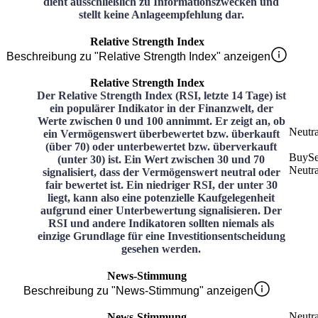
dient ausschließlich zu Informationszwecken und
stellt keine Anlageempfehlung dar.
Relative Strength Index
Beschreibung zu "Relative Strength Index" anzeigen
Relative Strength Index
Der Relative Strength Index (RSI, letzte 14 Tage) ist
ein populärer Indikator in der Finanzwelt, der
Werte zwischen 0 und 100 annimmt. Er zeigt an, ob
Neutra
ein Vermögenswert überbewertet bzw. überkauft
(über 70) oder unterbewertet bzw. überverkauft
Buy
Se
(unter 30) ist. Ein Wert zwischen 30 und 70
Neutra
signalisiert, dass der Vermögenswert neutral oder
fair bewertet ist. Ein niedriger RSI, der unter 30
liegt, kann also eine potenzielle Kaufgelegenheit
aufgrund einer Unterbewertung signalisieren. Der
RSI und andere Indikatoren sollten niemals als
einzige Grundlage für eine Investitionsentscheidung
gesehen werden.
News-Stimmung
Beschreibung zu "News-Stimmung" anzeigen
Neutra
News-Stimmung