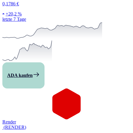
0,1786 €
+
20,2 %
letzte 7 Tage
ADA kaufen
Render
(
RENDER
)