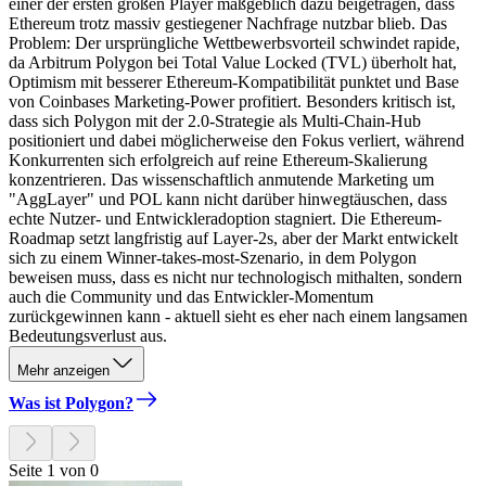
einer der ersten großen Player maßgeblich dazu beigetragen, dass
Ethereum trotz massiv gestiegener Nachfrage nutzbar blieb. Das
Problem: Der ursprüngliche Wettbewerbsvorteil schwindet rapide,
da Arbitrum Polygon bei Total Value Locked (TVL) überholt hat,
Optimism mit besserer Ethereum-Kompatibilität punktet und Base
von Coinbases Marketing-Power profitiert. Besonders kritisch ist,
dass sich Polygon mit der 2.0-Strategie als Multi-Chain-Hub
positioniert und dabei möglicherweise den Fokus verliert, während
Konkurrenten sich erfolgreich auf reine Ethereum-Skalierung
konzentrieren. Das wissenschaftlich anmutende Marketing um
"AggLayer" und POL kann nicht darüber hinwegtäuschen, dass
echte Nutzer- und Entwickleradoption stagniert. Die Ethereum-
Roadmap setzt langfristig auf Layer-2s, aber der Markt entwickelt
sich zu einem Winner-takes-most-Szenario, in dem Polygon
beweisen muss, dass es nicht nur technologisch mithalten, sondern
auch die Community und das Entwickler-Momentum
zurückgewinnen kann - aktuell sieht es eher nach einem langsamen
Bedeutungsverlust aus.
Mehr anzeigen
Was ist Polygon?
Seite 1 von 0