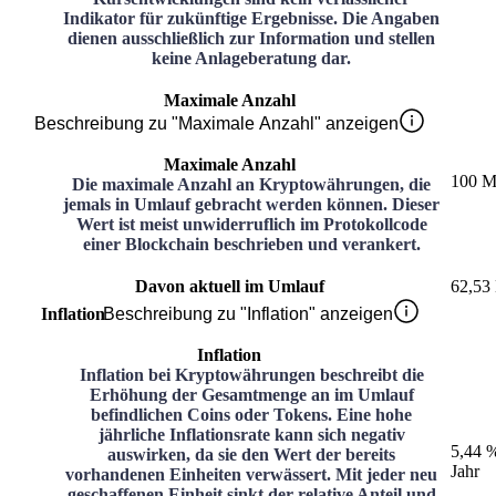
Indikator für zukünftige Ergebnisse. Die Angaben
dienen ausschließlich zur Information und stellen
keine Anlageberatung dar.
Maximale Anzahl
Beschreibung zu "Maximale Anzahl" anzeigen
Maximale Anzahl
100 M
Die maximale Anzahl an Kryptowährungen, die
jemals in Umlauf gebracht werden können. Dieser
Wert ist meist unwiderruflich im Protokollcode
einer Blockchain beschrieben und verankert.
Davon aktuell im Umlauf
62,53
Inflation
Beschreibung zu "Inflation" anzeigen
Inflation
Inflation bei Kryptowährungen beschreibt die
Erhöhung der Gesamtmenge an im Umlauf
befindlichen Coins oder Tokens. Eine hohe
jährliche Inflationsrate kann sich negativ
5,44 
auswirken, da sie den Wert der bereits
Jahr
vorhandenen Einheiten verwässert. Mit jeder neu
geschaffenen Einheit sinkt der relative Anteil und