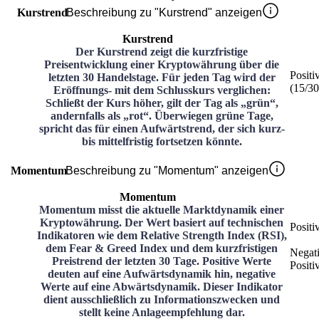
Kurstrend
Beschreibung zu "Kurstrend" anzeigen
Kurstrend
Der Kurstrend zeigt die kurzfristige
Preisentwicklung einer Kryptowährung über die
Positi
letzten 30 Handelstage. Für jeden Tag wird der
(
15
/3
Eröffnungs- mit dem Schlusskurs verglichen:
Schließt der Kurs höher, gilt der Tag als „grün“,
andernfalls als „rot“. Überwiegen grüne Tage,
spricht das für einen Aufwärtstrend, der sich kurz-
bis mittelfristig fortsetzen könnte.
Momentum
Beschreibung zu "Momentum" anzeigen
Momentum
Momentum misst die aktuelle Marktdynamik einer
Kryptowährung. Der Wert basiert auf technischen
Positi
Indikatoren wie dem Relative Strength Index (RSI),
dem Fear & Greed Index und dem kurzfristigen
Negat
Preistrend der letzten 30 Tage. Positive Werte
Positi
deuten auf eine Aufwärtsdynamik hin, negative
Werte auf eine Abwärtsdynamik. Dieser Indikator
dient ausschließlich zu Informationszwecken und
stellt keine Anlageempfehlung dar.