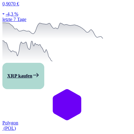
0,9070 €
-
4,3 %
letzte 7 Tage
XRP kaufen
Polygon
(
POL
)