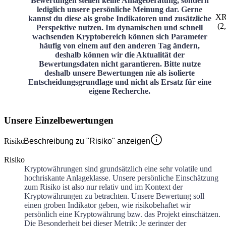
Bewertungen stellen keine Anlageberatung, sondern
lediglich unsere persönliche Meinung dar. Gerne
X
kannst du diese als grobe Indikatoren und zusätzliche
(
2
Perspektive nutzen. Im dynamischen und schnell
wachsenden Kryptobereich können sich Parameter
häufig von einem auf den anderen Tag ändern,
deshalb können wir die Aktualität der
Bewertungsdaten nicht garantieren. Bitte nutze
deshalb unsere Bewertungen nie als isolierte
Entscheidungsgrundlage und nicht als Ersatz für eine
eigene Recherche.
Unsere Einzelbewertungen
Risiko
Beschreibung zu "Risiko" anzeigen
Risiko
Kryptowährungen sind grundsätzlich eine sehr volatile und
hochriskante Anlageklasse. Unsere persönliche Einschätzung
zum Risiko ist also nur relativ und im Kontext der
Kryptowährungen zu betrachten. Unsere Bewertung soll
einen groben Indikator geben, wie risikobehaftet wir
persönlich eine Kryptowährung bzw. das Projekt einschätzen.
Die Besonderheit bei dieser Metrik: Je geringer der