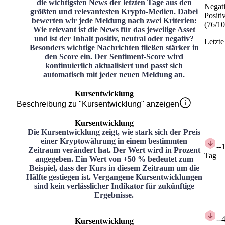
die wichtigsten News der letzten Tage aus den
Negat
größten und relevantesten Krypto-Medien. Dabei
Positi
bewerten wir jede Meldung nach zwei Kriterien:
(
76
/
10
Wie relevant ist die News für das jeweilige Asset
und ist der Inhalt positiv, neutral oder negativ?
Letzte
Besonders wichtige Nachrichten fließen stärker in
den Score ein. Der Sentiment-Score wird
kontinuierlich aktualisiert und passt sich
automatisch mit jeder neuen Meldung an.
Kursentwicklung
Beschreibung zu "Kursentwicklung" anzeigen
Kursentwicklung
Die Kursentwicklung zeigt, wie stark sich der Preis
einer Kryptowährung in einem bestimmten
-
-
Zeitraum verändert hat. Der Wert wird in Prozent
Tag
angegeben. Ein Wert von +50 % bedeutet zum
Beispiel, dass der Kurs in diesem Zeitraum um die
Hälfte gestiegen ist. Vergangene Kursentwicklungen
sind kein verlässlicher Indikator für zukünftige
Ergebnisse.
-
-
Kursentwicklung