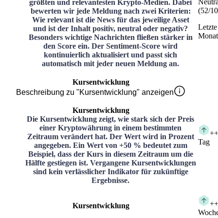
Neutra
größten und relevantesten Krypto-Medien. Dabei
(
52
/
10
bewerten wir jede Meldung nach zwei Kriterien:
Wie relevant ist die News für das jeweilige Asset
Letzte
und ist der Inhalt positiv, neutral oder negativ?
Monat
Besonders wichtige Nachrichten fließen stärker in
den Score ein. Der Sentiment-Score wird
kontinuierlich aktualisiert und passt sich
automatisch mit jeder neuen Meldung an.
Kursentwicklung
Beschreibung zu "Kursentwicklung" anzeigen
Kursentwicklung
Die Kursentwicklung zeigt, wie stark sich der Preis
einer Kryptowährung in einem bestimmten
+
+
Zeitraum verändert hat. Der Wert wird in Prozent
Tag
angegeben. Ein Wert von +50 % bedeutet zum
Beispiel, dass der Kurs in diesem Zeitraum um die
Hälfte gestiegen ist. Vergangene Kursentwicklungen
sind kein verlässlicher Indikator für zukünftige
Ergebnisse.
+
+
Kursentwicklung
Woch