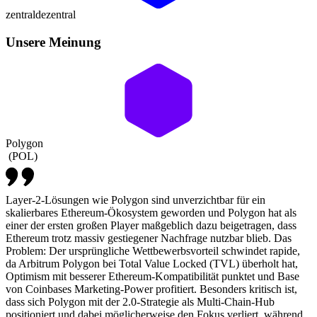
zentral
dezentral
Unsere Meinung
Polygon
(
POL
)
Layer-2-Lösungen wie Polygon sind unverzichtbar für ein
skalierbares Ethereum-Ökosystem geworden und Polygon hat als
einer der ersten großen Player maßgeblich dazu beigetragen, dass
Ethereum trotz massiv gestiegener Nachfrage nutzbar blieb. Das
Problem: Der ursprüngliche Wettbewerbsvorteil schwindet rapide,
da Arbitrum Polygon bei Total Value Locked (TVL) überholt hat,
Optimism mit besserer Ethereum-Kompatibilität punktet und Base
von Coinbases Marketing-Power profitiert. Besonders kritisch ist,
dass sich Polygon mit der 2.0-Strategie als Multi-Chain-Hub
positioniert und dabei möglicherweise den Fokus verliert, während