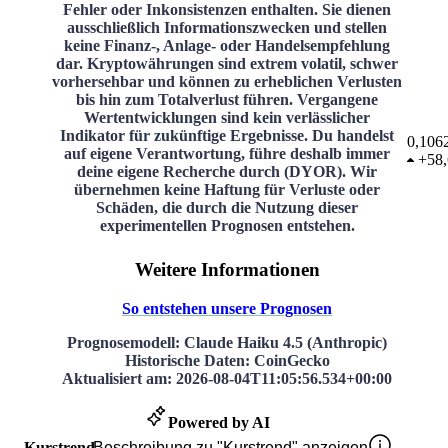
Fehler oder Inkonsistenzen enthalten. Sie dienen
ausschließlich Informationszwecken und stellen
keine Finanz-, Anlage- oder Handelsempfehlung
dar. Kryptowährungen sind extrem volatil, schwer
vorhersehbar und können zu erheblichen Verlusten
bis hin zum Totalverlust führen. Vergangene
Wertentwicklungen sind kein verlässlicher
Indikator für zukünftige Ergebnisse. Du handelst
0,106
auf eigene Verantwortung, führe deshalb immer
+
58
deine eigene Recherche durch (DYOR). Wir
übernehmen keine Haftung für Verluste oder
Schäden, die durch die Nutzung dieser
experimentellen Prognosen entstehen.
Weitere Informationen
So entstehen unsere Prognosen
Prognosemodell
: Claude Haiku 4.5 (Anthropic)
Historische Daten
: CoinGecko
Aktualisiert am
:
2026-08-04T11:05:56.534+00:00
Powered by AI
Kurstrend
Beschreibung zu "Kurstrend" anzeigen