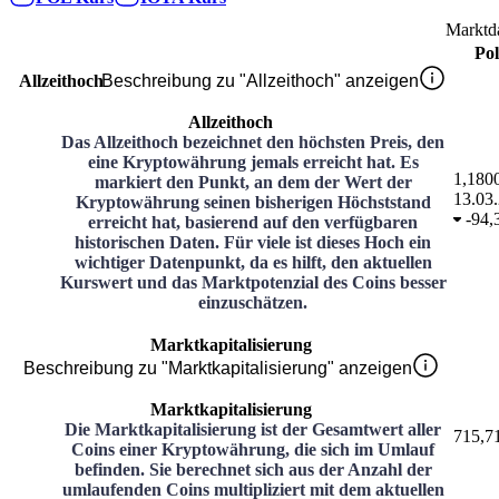
Marktd
Po
Allzeithoch
Beschreibung zu "Allzeithoch" anzeigen
Allzeithoch
Das Allzeithoch bezeichnet den höchsten Preis, den
eine Kryptowährung jemals erreicht hat. Es
1,180
markiert den Punkt, an dem der Wert der
13.03
Kryptowährung seinen bisherigen Höchststand
-
94,
erreicht hat, basierend auf den verfügbaren
historischen Daten. Für viele ist dieses Hoch ein
wichtiger Datenpunkt, da es hilft, den aktuellen
Kurswert und das Marktpotenzial des Coins besser
einzuschätzen.
Marktkapitalisierung
Beschreibung zu "Marktkapitalisierung" anzeigen
Marktkapitalisierung
Die Marktkapitalisierung ist der Gesamtwert aller
715,7
Coins einer Kryptowährung, die sich im Umlauf
befinden. Sie berechnet sich aus der Anzahl der
umlaufenden Coins multipliziert mit dem aktuellen