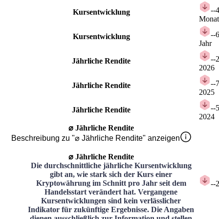
-
-
Kursentwicklung
Monat
-
-
Kursentwicklung
Jahr
-
-
Jährliche Rendite
2026
-
-
Jährliche Rendite
2025
-
-
Jährliche Rendite
2024
⌀ Jährliche Rendite
Beschreibung zu "⌀ Jährliche Rendite" anzeigen
⌀ Jährliche Rendite
Die durchschnittliche jährliche Kursentwicklung
gibt an, wie stark sich der Kurs einer
Kryptowährung im Schnitt pro Jahr seit dem
-
-
Handelsstart verändert hat. Vergangene
Kursentwicklungen sind kein verlässlicher
Indikator für zukünftige Ergebnisse. Die Angaben
dienen ausschließlich zur Information und stellen