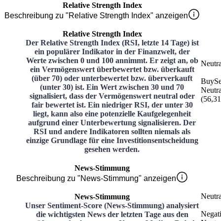
Relative Strength Index
Beschreibung zu "Relative Strength Index" anzeigen
Relative Strength Index
Der Relative Strength Index (RSI, letzte 14 Tage) ist
ein populärer Indikator in der Finanzwelt, der
Werte zwischen 0 und 100 annimmt. Er zeigt an, ob
Neutra
ein Vermögenswert überbewertet bzw. überkauft
(über 70) oder unterbewertet bzw. überverkauft
Buy
Se
(unter 30) ist. Ein Wert zwischen 30 und 70
Neutra
signalisiert, dass der Vermögenswert neutral oder
(
56,31
fair bewertet ist. Ein niedriger RSI, der unter 30
liegt, kann also eine potenzielle Kaufgelegenheit
aufgrund einer Unterbewertung signalisieren. Der
RSI und andere Indikatoren sollten niemals als
einzige Grundlage für eine Investitionsentscheidung
gesehen werden.
News-Stimmung
Beschreibung zu "News-Stimmung" anzeigen
Neutra
News-Stimmung
Unser Sentiment-Score (News-Stimmung) analysiert
Negat
die wichtigsten News der letzten Tage aus den