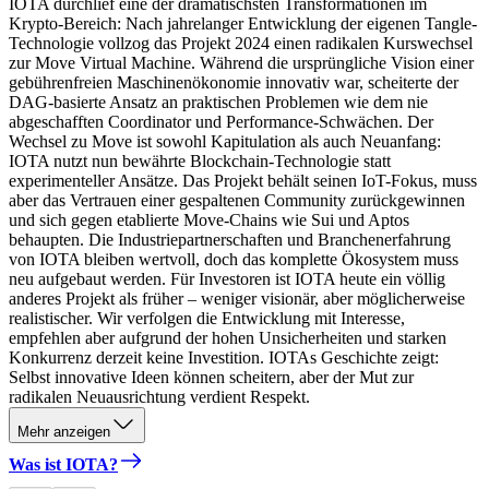
IOTA durchlief eine der dramatischsten Transformationen im
Krypto-Bereich: Nach jahrelanger Entwicklung der eigenen Tangle-
Technologie vollzog das Projekt 2024 einen radikalen Kurswechsel
zur Move Virtual Machine. Während die ursprüngliche Vision einer
gebührenfreien Maschinenökonomie innovativ war, scheiterte der
DAG-basierte Ansatz an praktischen Problemen wie dem nie
abgeschafften Coordinator und Performance-Schwächen. Der
Wechsel zu Move ist sowohl Kapitulation als auch Neuanfang:
IOTA nutzt nun bewährte Blockchain-Technologie statt
experimenteller Ansätze. Das Projekt behält seinen IoT-Fokus, muss
aber das Vertrauen einer gespaltenen Community zurückgewinnen
und sich gegen etablierte Move-Chains wie Sui und Aptos
behaupten. Die Industriepartnerschaften und Branchenerfahrung
von IOTA bleiben wertvoll, doch das komplette Ökosystem muss
neu aufgebaut werden. Für Investoren ist IOTA heute ein völlig
anderes Projekt als früher – weniger visionär, aber möglicherweise
realistischer. Wir verfolgen die Entwicklung mit Interesse,
empfehlen aber aufgrund der hohen Unsicherheiten und starken
Konkurrenz derzeit keine Investition. IOTAs Geschichte zeigt:
Selbst innovative Ideen können scheitern, aber der Mut zur
radikalen Neuausrichtung verdient Respekt.
Mehr anzeigen
Was ist IOTA?