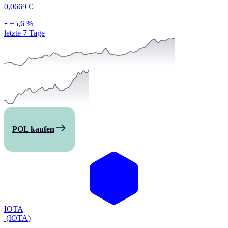
0,0669 €
+
5,6 %
letzte 7 Tage
POL kaufen
IOTA
(
IOTA
)