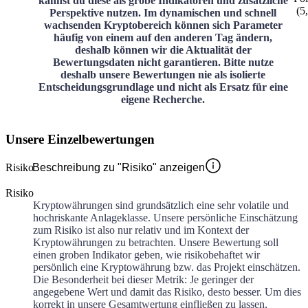
kannst du diese als grobe Indikatoren und zusätzliche
(
5
Perspektive nutzen. Im dynamischen und schnell
wachsenden Kryptobereich können sich Parameter
häufig von einem auf den anderen Tag ändern,
deshalb können wir die Aktualität der
Bewertungsdaten nicht garantieren. Bitte nutze
deshalb unsere Bewertungen nie als isolierte
Entscheidungsgrundlage und nicht als Ersatz für eine
eigene Recherche.
Unsere Einzelbewertungen
Risiko
Beschreibung zu "Risiko" anzeigen
Risiko
Kryptowährungen sind grundsätzlich eine sehr volatile und
hochriskante Anlageklasse. Unsere persönliche Einschätzung
zum Risiko ist also nur relativ und im Kontext der
Kryptowährungen zu betrachten. Unsere Bewertung soll
einen groben Indikator geben, wie risikobehaftet wir
persönlich eine Kryptowährung bzw. das Projekt einschätzen.
Die Besonderheit bei dieser Metrik: Je geringer der
angegebene Wert und damit das Risiko, desto besser. Um dies
korrekt in unsere Gesamtwertung einfließen zu lassen,