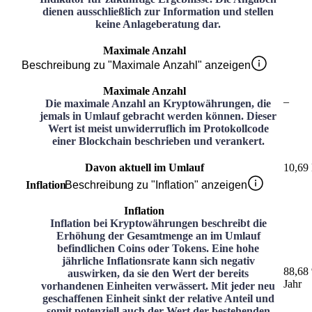
dienen ausschließlich zur Information und stellen
keine Anlageberatung dar.
Maximale Anzahl
Beschreibung zu "Maximale Anzahl" anzeigen
Maximale Anzahl
–
Die maximale Anzahl an Kryptowährungen, die
jemals in Umlauf gebracht werden können. Dieser
Wert ist meist unwiderruflich im Protokollcode
einer Blockchain beschrieben und verankert.
Davon aktuell im Umlauf
10,69
Inflation
Beschreibung zu "Inflation" anzeigen
Inflation
Inflation bei Kryptowährungen beschreibt die
Erhöhung der Gesamtmenge an im Umlauf
befindlichen Coins oder Tokens. Eine hohe
jährliche Inflationsrate kann sich negativ
88,68
auswirken, da sie den Wert der bereits
Jahr
vorhandenen Einheiten verwässert. Mit jeder neu
geschaffenen Einheit sinkt der relative Anteil und
somit potenziell auch der Wert der bestehenden