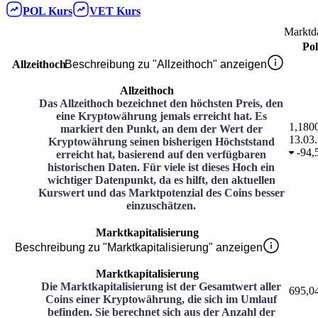
POL
Kurs
VET
Kurs
Marktd
Po
Allzeithoch
Beschreibung zu "Allzeithoch" anzeigen
Allzeithoch
Das Allzeithoch bezeichnet den höchsten Preis, den
eine Kryptowährung jemals erreicht hat. Es
1,180
markiert den Punkt, an dem der Wert der
13.03
Kryptowährung seinen bisherigen Höchststand
-
94,
erreicht hat, basierend auf den verfügbaren
historischen Daten. Für viele ist dieses Hoch ein
wichtiger Datenpunkt, da es hilft, den aktuellen
Kurswert und das Marktpotenzial des Coins besser
einzuschätzen.
Marktkapitalisierung
Beschreibung zu "Marktkapitalisierung" anzeigen
Marktkapitalisierung
Die Marktkapitalisierung ist der Gesamtwert aller
695,0
Coins einer Kryptowährung, die sich im Umlauf
befinden. Sie berechnet sich aus der Anzahl der