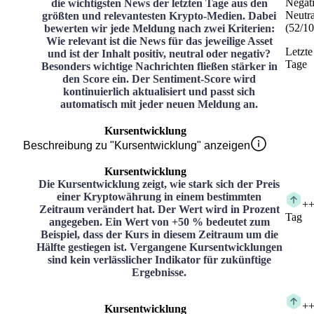
Negat
die wichtigsten News der letzten Tage aus den
Neutra
größten und relevantesten Krypto-Medien. Dabei
(
52
/
10
bewerten wir jede Meldung nach zwei Kriterien:
Wie relevant ist die News für das jeweilige Asset
Letzte
und ist der Inhalt positiv, neutral oder negativ?
Tage
Besonders wichtige Nachrichten fließen stärker in
den Score ein. Der Sentiment-Score wird
kontinuierlich aktualisiert und passt sich
automatisch mit jeder neuen Meldung an.
Kursentwicklung
Beschreibung zu "Kursentwicklung" anzeigen
Kursentwicklung
Die Kursentwicklung zeigt, wie stark sich der Preis
einer Kryptowährung in einem bestimmten
+
+
Zeitraum verändert hat. Der Wert wird in Prozent
Tag
angegeben. Ein Wert von +50 % bedeutet zum
Beispiel, dass der Kurs in diesem Zeitraum um die
Hälfte gestiegen ist. Vergangene Kursentwicklungen
sind kein verlässlicher Indikator für zukünftige
Ergebnisse.
+
+
Kursentwicklung