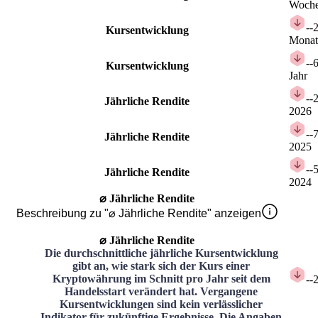
Woch
-
-
Kursentwicklung
Monat
-
-
Kursentwicklung
Jahr
-
-
Jährliche Rendite
2026
-
-
Jährliche Rendite
2025
-
-
Jährliche Rendite
2024
⌀ Jährliche Rendite
Beschreibung zu "⌀ Jährliche Rendite" anzeigen
⌀ Jährliche Rendite
Die durchschnittliche jährliche Kursentwicklung
gibt an, wie stark sich der Kurs einer
Kryptowährung im Schnitt pro Jahr seit dem
-
-
Handelsstart verändert hat. Vergangene
Kursentwicklungen sind kein verlässlicher
Indikator für zukünftige Ergebnisse. Die Angaben