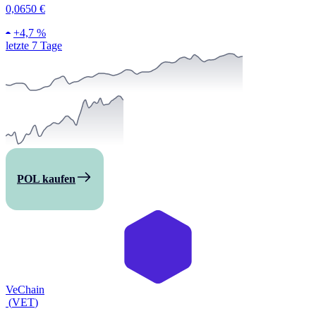
0,0650 €
+
4,7 %
letzte 7 Tage
POL kaufen
VeChain
(
VET
)