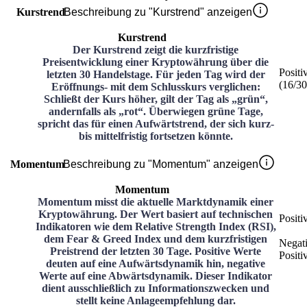
Kurstrend
Beschreibung zu "Kurstrend" anzeigen
Kurstrend
Der Kurstrend zeigt die kurzfristige
Preisentwicklung einer Kryptowährung über die
Positi
letzten 30 Handelstage. Für jeden Tag wird der
(
16
/3
Eröffnungs- mit dem Schlusskurs verglichen:
Schließt der Kurs höher, gilt der Tag als „grün“,
andernfalls als „rot“. Überwiegen grüne Tage,
spricht das für einen Aufwärtstrend, der sich kurz-
bis mittelfristig fortsetzen könnte.
Momentum
Beschreibung zu "Momentum" anzeigen
Momentum
Momentum misst die aktuelle Marktdynamik einer
Kryptowährung. Der Wert basiert auf technischen
Positi
Indikatoren wie dem Relative Strength Index (RSI),
dem Fear & Greed Index und dem kurzfristigen
Negat
Preistrend der letzten 30 Tage. Positive Werte
Positi
deuten auf eine Aufwärtsdynamik hin, negative
Werte auf eine Abwärtsdynamik. Dieser Indikator
dient ausschließlich zu Informationszwecken und
stellt keine Anlageempfehlung dar.