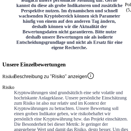
lediglich unsere persönliche Meinung dar. Gerne
Po
kannst du diese als grobe Indikatoren und zusätzliche
(
5
Perspektive nutzen. Im dynamischen und schnell
wachsenden Kryptobereich können sich Parameter
häufig von einem auf den anderen Tag ändern,
deshalb können wir die Aktualität der
Bewertungsdaten nicht garantieren. Bitte nutze
deshalb unsere Bewertungen nie als isolierte
Entscheidungsgrundlage und nicht als Ersatz für eine
eigene Recherche.
Unsere Einzelbewertungen
Risiko
Beschreibung zu "Risiko" anzeigen
Risiko
Kryptowährungen sind grundsätzlich eine sehr volatile und
hochriskante Anlageklasse. Unsere persönliche Einschätzung
zum Risiko ist also nur relativ und im Kontext der
Kryptowährungen zu betrachten. Unsere Bewertung soll
einen groben Indikator geben, wie risikobehaftet wir
persönlich eine Kryptowährung bzw. das Projekt einschätzen.
Die Besonderheit bei dieser Metrik: Je geringer der
angegebene Wert und damit das Risiko, desto besser. Um dies