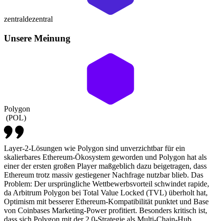
zentral
dezentral
Unsere Meinung
Polygon
(
POL
)
Layer-2-Lösungen wie Polygon sind unverzichtbar für ein
skalierbares Ethereum-Ökosystem geworden und Polygon hat als
einer der ersten großen Player maßgeblich dazu beigetragen, dass
Ethereum trotz massiv gestiegener Nachfrage nutzbar blieb. Das
Problem: Der ursprüngliche Wettbewerbsvorteil schwindet rapide,
da Arbitrum Polygon bei Total Value Locked (TVL) überholt hat,
Optimism mit besserer Ethereum-Kompatibilität punktet und Base
von Coinbases Marketing-Power profitiert. Besonders kritisch ist,
dass sich Polygon mit der 2.0-Strategie als Multi-Chain-Hub