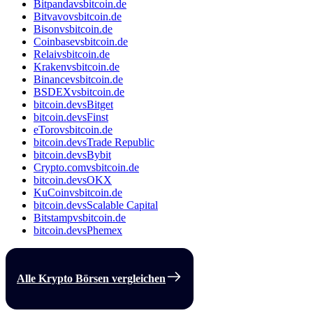
Bitpanda
vs
bitcoin.de
Bitvavo
vs
bitcoin.de
Bison
vs
bitcoin.de
Coinbase
vs
bitcoin.de
Relai
vs
bitcoin.de
Kraken
vs
bitcoin.de
Binance
vs
bitcoin.de
BSDEX
vs
bitcoin.de
bitcoin.de
vs
Bitget
bitcoin.de
vs
Finst
eToro
vs
bitcoin.de
bitcoin.de
vs
Trade Republic
bitcoin.de
vs
Bybit
Crypto.com
vs
bitcoin.de
bitcoin.de
vs
OKX
KuCoin
vs
bitcoin.de
bitcoin.de
vs
Scalable Capital
Bitstamp
vs
bitcoin.de
bitcoin.de
vs
Phemex
Alle Krypto Börsen vergleichen