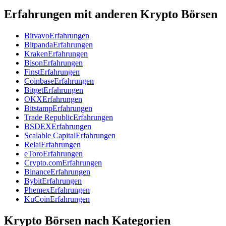
Erfahrungen mit anderen Krypto Börsen
Bitvavo
Erfahrungen
Bitpanda
Erfahrungen
Kraken
Erfahrungen
Bison
Erfahrungen
Finst
Erfahrungen
Coinbase
Erfahrungen
Bitget
Erfahrungen
OKX
Erfahrungen
Bitstamp
Erfahrungen
Trade Republic
Erfahrungen
BSDEX
Erfahrungen
Scalable Capital
Erfahrungen
Relai
Erfahrungen
eToro
Erfahrungen
Crypto.com
Erfahrungen
Binance
Erfahrungen
Bybit
Erfahrungen
Phemex
Erfahrungen
KuCoin
Erfahrungen
Krypto Börsen nach Kategorien