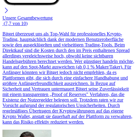
Unsere Gesamtbewertung
(
7,7
von
10
)
Bitget überzeugt uns als Top-Wahl für professionelles Krypto-
Trading, hauptsächlich dank der modernen Benutzeroberfläche
sowie den ausgeklügelten und vielseitigen Trading-Tools. Beim
Direktkauf sind die Kosten durch den im Preis enthaltenen Spread
allerdings vergleichsweise hoch, obwohl keine sichtbaren
Handelsgebühren berechnet werden. Wer günstiger handeln möchte,
kann auf den Spot-Markt ausweichen (ab 0,1 % Maker/Taker). Für
Anfänger könnten wir Bitget jedoch nicht empfehlen, da es
Plattformen gibt, die sich durch eine einfachere Handhabung und
größere Anfängerfreundlichkeit auszeichnen. In Bezug auf
Sicherheit und Vertrauen untermauert Bitget seine Zuverlässigkeit
mit einem transparenten „Proof of Reserves" Verfahren, das die
Existenz der Nutzergelder belegen soll. Trotzdem raten wir zur
Vorsicht aufgrund der regulatorischen Unsicherheiten. Durch
regelmäßiges Übertragen der Kryptowährungen auf das eigene
Krypto Wallet, anstatt sie dauerhaft auf der Plattform zu verwahren,
kann das Risiko effektiv reduziert werden.