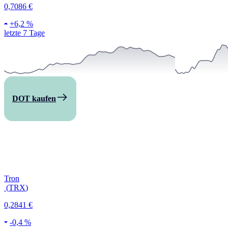
0,7086 €
+
6,2 %
letzte 7 Tage
DOT kaufen
Tron
(
TRX
)
0,2841 €
-
0,4 %