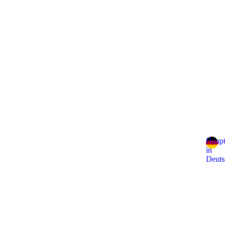
Haupt
in
Deuts