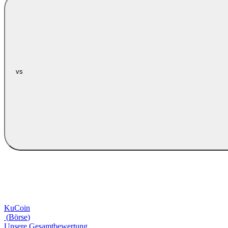
vs
KuCoin
(
Börse
)
Unsere Gesamtbewertung