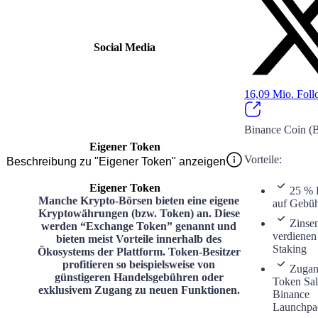
Social Media
16,09 Mio.
Foll
Binance Coin 
Eigener Token
Vorteile
:
Beschreibung zu "Eigener Token" anzeigen
Eigener Token
25 % 
Manche Krypto-Börsen bieten eine eigene
auf Gebü
Kryptowährungen (bzw. Token) an. Diese
Zinse
werden “Exchange Token” genannt und
verdienen
bieten meist Vorteile innerhalb des
Staking
Ökosystems der Plattform. Token-Besitzer
profitieren so beispielsweise von
Zuga
günstigeren Handelsgebühren oder
Token Sal
exklusivem Zugang zu neuen Funktionen.
Binance
Launchpa