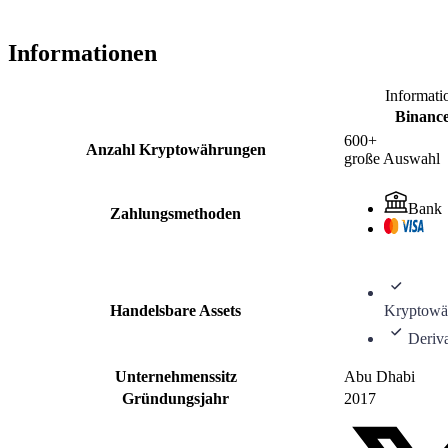
Informationen
Informati
Binanc
600+
Anzahl Kryptowährungen
große Auswahl
Bank
Zahlungsmethoden
Handelsbare Assets
Kryptowä
Deriv
Unternehmenssitz
Abu Dhabi
Gründungsjahr
2017