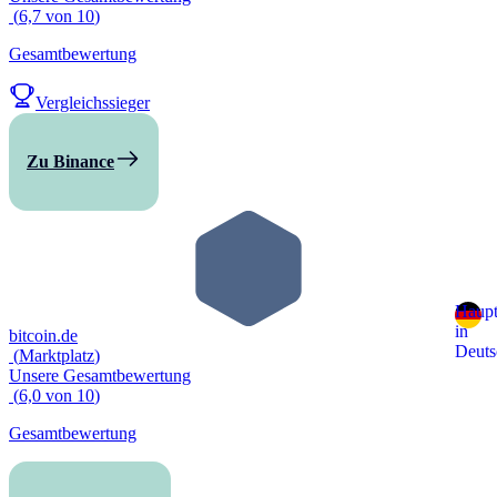
(
6,7
von
10
)
Gesamtbewertung
Vergleichssieger
Zu Binance
Haupt
in
bitcoin.de
Deuts
(
Marktplatz
)
Unsere Gesamtbewertung
(
6,0
von
10
)
Gesamtbewertung