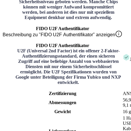
Sicherheitsniveau geboten werden. Manche Chips
können mit weniger Aufwand kompromittiert
werden, bei anderen ist dies nur mit speziellem
Equipment denkbar und extrem aufwendig.
FIDO U2F Authentifikator
Beschreibung zu "FIDO U2F Authentifikator" anzeigen
FIDO U2F Authentifikator
U2F (Universal 2nd Factor) ist ein offener 2-Faktor-
Authentifizierungsstandard, der einen sicheren
Zugriff auf eine beliebige Anzahl von webbasierten
Diensten mit nur einem Sicherheitsschlüssel
ermöglicht. Die U2F Spezifikationen wurden von
Google unter Beteiligung der Firma Yubico und NXP
entwickelt.
Zertifizierung
AN
56,
Abmessungen
9,1
Gewicht
16 g
1 Ha
USB
Kabe