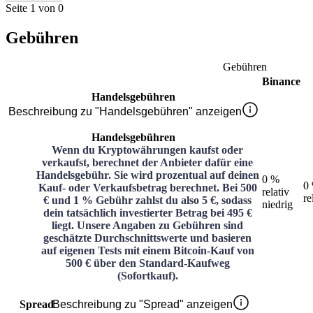
Seite 1 von 0
Gebühren
Gebühren
Binance
Handelsgebühren
Beschreibung zu "Handelsgebühren" anzeigen
Handelsgebühren
Wenn du Kryptowährungen kaufst oder
verkaufst, berechnet der Anbieter dafür eine
Handelsgebühr. Sie wird prozentual auf deinen
0 %
0
Kauf- oder Verkaufsbetrag berechnet. Bei 500
relativ
re
€ und 1 % Gebühr zahlst du also 5 €, sodass
niedrig
dein tatsächlich investierter Betrag bei 495 €
liegt. Unsere Angaben zu Gebühren sind
geschätzte Durchschnittswerte und basieren
auf eigenen Tests mit einem Bitcoin-Kauf von
500 € über den Standard-Kaufweg
(Sofortkauf).
Spread
Beschreibung zu "Spread" anzeigen