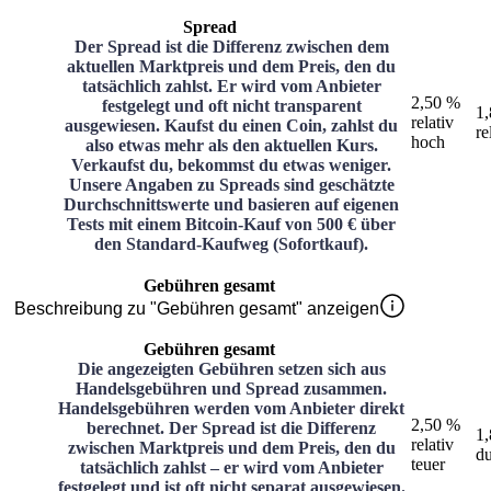
Spread
Der Spread ist die Differenz zwischen dem
aktuellen Marktpreis und dem Preis, den du
tatsächlich zahlst. Er wird vom Anbieter
2,50 %
festgelegt und oft nicht transparent
1
relativ
ausgewiesen. Kaufst du einen Coin, zahlst du
re
hoch
also etwas mehr als den aktuellen Kurs.
Verkaufst du, bekommst du etwas weniger.
Unsere Angaben zu Spreads sind geschätzte
Durchschnittswerte und basieren auf eigenen
Tests mit einem Bitcoin-Kauf von 500 € über
den Standard-Kaufweg (Sofortkauf).
Gebühren gesamt
Beschreibung zu "Gebühren gesamt" anzeigen
Gebühren gesamt
Die angezeigten Gebühren setzen sich aus
Handelsgebühren und Spread zusammen.
Handelsgebühren werden vom Anbieter direkt
2,50 %
berechnet. Der Spread ist die Differenz
1
relativ
zwischen Marktpreis und dem Preis, den du
du
teuer
tatsächlich zahlst – er wird vom Anbieter
festgelegt und ist oft nicht separat ausgewiesen.