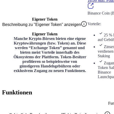
16,09 Mio.
Foll
Binance Coin 
Eigener Token
Vorteile
:
Beschreibung zu "Eigener Token" anzeigen
Eigener Token
25 % 
Manche Krypto-Börsen bieten eine eigene
auf Gebü
Kryptowährungen (bzw. Token) an. Diese
Zinse
werden “Exchange Token” genannt und
verdienen
bieten meist Vorteile innerhalb des
Staking
Ökosystems der Plattform. Token-Besitzer
profitieren so beispielsweise von
Zuga
günstigeren Handelsgebühren oder
Token Sal
exklusivem Zugang zu neuen Funktionen.
Binance
Launchpa
Funktionen
Fun