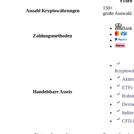
eToro
150+
Anzahl Kryptowährungen
große Auswahl
Bank
Zahlungsmethoden
Kryptowä
Aktie
ETFs
Handelsbare Assets
Rohst
Devis
Indize
CFD-