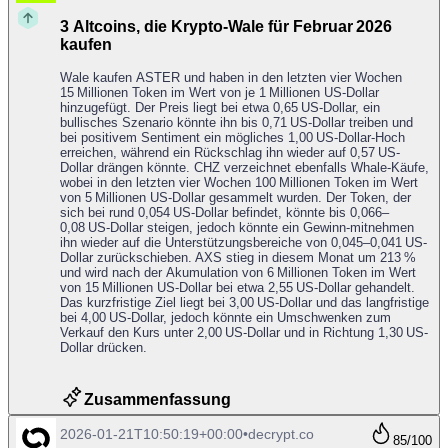
3 Altcoins, die Krypto-Wale für Februar 2026
kaufen
Wale kaufen ASTER und haben in den letzten vier Wochen
15 Millionen Token im Wert von je 1 Millionen US-Dollar
hinzugefügt. Der Preis liegt bei etwa 0,65 US-Dollar, ein
bullisches Szenario könnte ihn bis 0,71 US-Dollar treiben und
bei positivem Sentiment ein mögliches 1,00 US-Dollar‑Hoch
erreichen, während ein Rückschlag ihn wieder auf 0,57 US-
Dollar drängen könnte. CHZ verzeichnet ebenfalls Whale-Käufe,
wobei in den letzten vier Wochen 100 Millionen Token im Wert
von 5 Millionen US-Dollar gesammelt wurden. Der Token, der
sich bei rund 0,054 US-Dollar befindet, könnte bis 0,066–
0,08 US-Dollar steigen, jedoch könnte ein Gewinn‑mitnehmen
ihn wieder auf die Unterstützungsbereiche von 0,045–0,041 US-
Dollar zurückschieben. AXS stieg in diesem Monat um 213 %
und wird nach der Akumulation von 6 Millionen Token im Wert
von 15 Millionen US-Dollar bei etwa 2,55 US-Dollar gehandelt.
Das kurzfristige Ziel liegt bei 3,00 US-Dollar und das langfristige
bei 4,00 US-Dollar, jedoch könnte ein Umschwenken zum
Verkauf den Kurs unter 2,00 US-Dollar und in Richtung 1,30 US-
Dollar drücken.
Zusammenfassung
2026-01-21T10:50:19+00:00
•
decrypt.co
85
/100