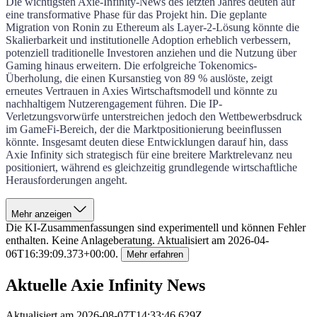
Die wichtigsten Axie-Infinity-News des letzten Jahres deuten auf
eine transformative Phase für das Projekt hin. Die geplante
Migration von Ronin zu Ethereum als Layer-2-Lösung könnte die
Skalierbarkeit und institutionelle Adoption erheblich verbessern,
potenziell traditionelle Investoren anziehen und die Nutzung über
Gaming hinaus erweitern. Die erfolgreiche Tokenomics-
Überholung, die einen Kursanstieg von 89 % auslöste, zeigt
erneutes Vertrauen in Axies Wirtschaftsmodell und könnte zu
nachhaltigem Nutzerengagement führen. Die IP-
Verletzungsvorwürfe unterstreichen jedoch den Wettbewerbsdruck
im GameFi-Bereich, der die Marktpositionierung beeinflussen
könnte. Insgesamt deuten diese Entwicklungen darauf hin, dass
Axie Infinity sich strategisch für eine breitere Marktrelevanz neu
positioniert, während es gleichzeitig grundlegende wirtschaftliche
Herausforderungen angeht.
Mehr anzeigen
Die KI-Zusammenfassungen sind experimentell und können Fehler
enthalten. Keine Anlageberatung.
Aktualisiert am
2026-04-
06T16:39:09.373+00:00
.
Mehr erfahren
Aktuelle Axie Infinity News
Aktualisiert am
2026-08-07T14:33:46.629Z