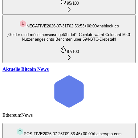
95
/100
NEGATIVE
2026-07-31T02:56:53+00:00
•
theblock.co
„Gelder sind möglicherweise gefährdet“: Coinkite warnt Coldcard-Mk3-
Nutzer angesichts Berichten über 594-BTC-Diebstahl
87
/100
Aktuelle Bitcoin News
Ethereum
News
POSITIVE
2026-07-25T09:36:46+00:00
•
beincrypto.com