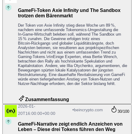
GameFi‑Token Axie Infinity und The Sandbox
trotzen dem Bärenmarkt
Der Token von Axie Infinity stieg diese Woche um 89 %,
nachdem eine umfassende Tokenomics‑Umgestaltung die
In‑Game‑Wirtschaft beleben soll, während The Sandbox um
15 % zunahm. Die Gewinne erfolgen trotz eines
Bitcoin‑Rückgangs und globaler Liquiditätsängste, doch
Analysten betonen, sie resultieren aus projektspezifischen
Nachrichten und nicht aus einem umfassenden Trend zu
Gaming‑Tokens.\n\nEinige Experten, etwa Bertie Wrench,
betrachten den Rally als hochriskante Spekulation und
Kapitalrotation. Andere, wie Illia Otychenko, argumentieren, die
Bewegungen spürten lokale Katalysatoren der jüngsten
Restrukturierung. Eine dauerhafte Revitalisierung von GameFi
würde einen tiefergehenden Anstieg von Token‑Nutzen und
Nutzer‑Nachfrage erfordern, den der Sektor bislang fehlt.
Zusammenfassung
2026-01-
•
beincrypto.com
30
/100
20T16:00:00+00:00
GameFi‑Narrative zeigt endlich Anzeichen von
Leben – Diese drei Tokens führen den Weg