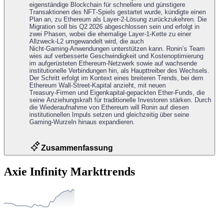
eigenständige Blockchain für schnellere und günstigere
Transaktionen des NFT‑Spiels gestartet wurde, kündigte einen
Plan an, zu Ethereum als Layer‑2‑Lösung zurückzukehren. Die
Migration soll bis Q2 2026 abgeschlossen sein und erfolgt in
zwei Phasen, wobei die ehemalige Layer‑1‑Kette zu einer
Allzweck‑L2 umgewandelt wird, die auch
Nicht‑Gaming‑Anwendungen unterstützen kann. Ronin’s Team
wies auf verbesserte Geschwindigkeit und Kostenoptimierung
im aufgerüsteten Ethereum‑Netzwerk sowie auf wachsende
institutionelle Verbindungen hin, als Haupttreiber des Wechsels.
Der Schritt erfolgt im Kontext eines breiteren Trends, bei dem
Ethereum Wall‑Street‑Kapital anzieht, mit neuen
Treasury‑Firmen und Eigenkapital‑gepackten Ether‑Funds, die
seine Anziehungskraft für traditionelle Investoren stärken. Durch
die Wiederaufnahme von Ethereum will Ronin auf diesen
institutionellen Impuls setzen und gleichzeitig über seine
Gaming‑Wurzeln hinaus expandieren.
Zusammenfassung
Axie Infinity Markttrends