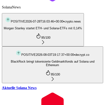
Solana
News
POSITIVE
2026-07-28T16:03:46+00:00
•
crypto.news
Morgan Stanley startet ETH- und Solana-ETFs mit 0,14%
95
/100
POSITIVE
2026-08-03T19:17:37+00:00
•
decrypt.co
BlackRock bringt tokenisierte Geldmarktfonds auf Solana und
Ethereum
85
/100
Aktuelle Solana News