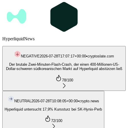
Hyperliquid
News
NEGATIVE
2026-07-28T17:07:17+00:00
•
cryptoslate.com
Der brutale Zwei-Minuten-Flash-Crash, der einen 400-Millionen-US-
Dollar-schweren südkoreanischen Markt auf Hyperliquid abstürzen ließ
78
/100
NEUTRAL
2026-07-28T10:08:05+00:00
•
crypto.news
Hyperliquid untersucht 17,9% Kurssturz bei SK-Hynix-Perb
72
/100