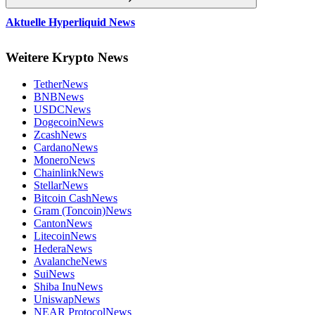
Aktuelle Hyperliquid News
Weitere Krypto News
Tether
News
BNB
News
USDC
News
Dogecoin
News
Zcash
News
Cardano
News
Monero
News
Chainlink
News
Stellar
News
Bitcoin Cash
News
Gram (Toncoin)
News
Canton
News
Litecoin
News
Hedera
News
Avalanche
News
Sui
News
Shiba Inu
News
Uniswap
News
NEAR Protocol
News