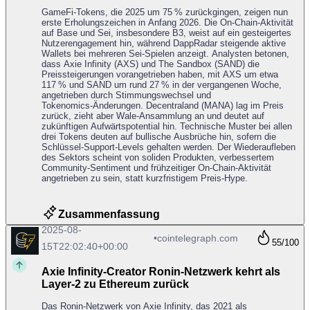
GameFi‑Tokens, die 2025 um 75 % zurückgingen, zeigen nun
erste Erholungszeichen in Anfang 2026. Die On‑Chain-Aktivität
auf Base und Sei, insbesondere B3, weist auf ein gesteigertes
Nutzerengagement hin, während DappRadar steigende aktive
Wallets bei mehreren Sei‑Spielen anzeigt. Analysten betonen,
dass Axie Infinity (AXS) und The Sandbox (SAND) die
Preissteigerungen vorangetrieben haben, mit AXS um etwa
117 % und SAND um rund 27 % in der vergangenen Woche,
angetrieben durch Stimmungswechsel und
Tokenomics‑Änderungen. Decentraland (MANA) lag im Preis
zurück, zieht aber Wale‑Ansammlung an und deutet auf
zukünftigen Aufwärtspotential hin. Technische Muster bei allen
drei Tokens deuten auf bullische Ausbrüche hin, sofern die
Schlüssel‑Support‑Levels gehalten werden. Der Wiederaufleben
des Sektors scheint von soliden Produkten, verbessertem
Community‑Sentiment und frühzeitiger On‑Chain-Aktivität
angetrieben zu sein, statt kurzfristigem Preis‑Hype.
Zusammenfassung
2025-08-
•
cointelegraph.com
55
/100
15T22:02:40+00:00
Axie Infinity‑Creator Ronin‑Netzwerk kehrt als
Layer‑2 zu Ethereum zurück
Das Ronin‑Netzwerk von Axie Infinity, das 2021 als