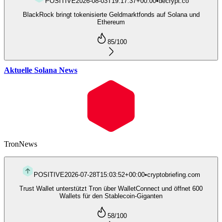
POSITIVE
2026-08-03T19:17:37+00:00
•
decrypt.co
BlackRock bringt tokenisierte Geldmarktfonds auf Solana und
Ethereum
85
/100
Aktuelle Solana News
Tron
News
POSITIVE
2026-07-28T15:03:52+00:00
•
cryptobriefing.com
Trust Wallet unterstützt Tron über WalletConnect und öffnet 600
Wallets für den Stablecoin-Giganten
58
/100