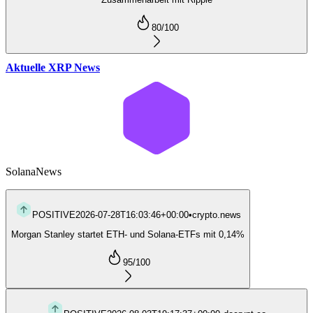
80
/100
Aktuelle XRP News
Solana
News
POSITIVE
2026-07-28T16:03:46+00:00
•
crypto.news
Morgan Stanley startet ETH- und Solana-ETFs mit 0,14%
95
/100