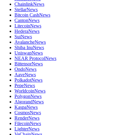
Chainlink
News
Stellar
News
Bitcoin Cash
News
Canton
News
Litecoin
News
Hedera
News
Sui
News
Avalanche
News
Shiba Inu
News
Uniswap
News
NEAR Protocol
News
Bittensor
News
Ondo
News
Aave
News
Polkadot
News
Pepe
News
Worldcoin
News
Polygon
News
Algorand
News
Kaspa
News
Cosmos
News
Render
News
Filecoin
News
Lighter
News
VeChain
News