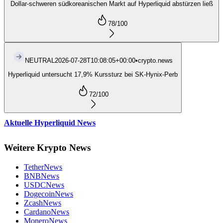
Dollar-schweren südkoreanischen Markt auf Hyperliquid abstürzen ließ
78
/100
NEUTRAL
2026-07-28T10:08:05+00:00
•
crypto.news
Hyperliquid untersucht 17,9% Kurssturz bei SK-Hynix-Perb
72
/100
Aktuelle Hyperliquid News
Weitere Krypto News
Tether
News
BNB
News
USDC
News
Dogecoin
News
Zcash
News
Cardano
News
Monero
News