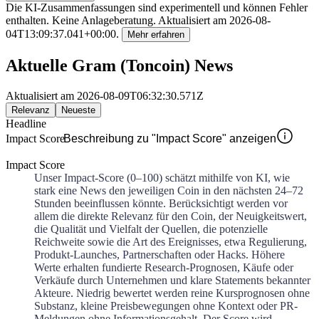
Die KI-Zusammenfassungen sind experimentell und können Fehler
enthalten. Keine Anlageberatung.
Aktualisiert am
2026-08-
04T13:09:37.041+00:00
.
Mehr erfahren
Aktuelle Gram (Toncoin) News
Aktualisiert am
2026-08-09T06:32:30.571Z
Relevanz
Neueste
Headline
Impact Score
Beschreibung zu "Impact Score" anzeigen
Impact Score
Unser Impact-Score (0–100) schätzt mithilfe von KI, wie
stark eine News den jeweiligen Coin in den nächsten 24–72
Stunden beeinflussen könnte. Berücksichtigt werden vor
allem die direkte Relevanz für den Coin, der Neuigkeitswert,
die Qualität und Vielfalt der Quellen, die potenzielle
Reichweite sowie die Art des Ereignisses, etwa Regulierung,
Produkt-Launches, Partnerschaften oder Hacks. Höhere
Werte erhalten fundierte Research-Prognosen, Käufe oder
Verkäufe durch Unternehmen und klare Statements bekannter
Akteure. Niedrig bewertet werden reine Kursprognosen ohne
Substanz, kleine Preisbewegungen ohne Kontext oder PR-
Meldungen ohne Informationsgehalt. Der Score wird