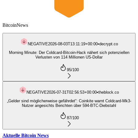
Bitcoin
News
NEGATIVE
2026-08-03T13:11:19+00:00
•
decrypt.co
Morning Minute: Der Coldcard-Bitcoin-Hack nähert sich potenziellen
Verlusten von 114 Millionen US-Dollar
95
/100
NEGATIVE
2026-07-31T02:56:53+00:00
•
theblock.co
„Gelder sind möglicherweise gefährdet“: Coinkite warnt Coldcard-Mk3-
Nutzer angesichts Berichten über 594-BTC-Diebstahl
87
/100
Aktuelle Bitcoin News