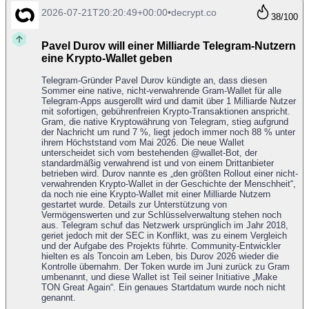
2026-07-21T20:20:49+00:00
•
decrypt.co
38
/100
Pavel Durov will einer Milliarde Telegram-Nutzern
eine Krypto-Wallet geben
Telegram-Gründer Pavel Durov kündigte an, dass diesen
Sommer eine native, nicht-verwahrende Gram-Wallet für alle
Telegram-Apps ausgerollt wird und damit über 1 Milliarde Nutzer
mit sofortigen, gebührenfreien Krypto-Transaktionen anspricht.
Gram, die native Kryptowährung von Telegram, stieg aufgrund
der Nachricht um rund 7 %, liegt jedoch immer noch 88 % unter
ihrem Höchststand vom Mai 2026. Die neue Wallet
unterscheidet sich vom bestehenden @wallet-Bot, der
standardmäßig verwahrend ist und von einem Drittanbieter
betrieben wird. Durov nannte es „den größten Rollout einer nicht-
verwahrenden Krypto-Wallet in der Geschichte der Menschheit“,
da noch nie eine Krypto-Wallet mit einer Milliarde Nutzern
gestartet wurde. Details zur Unterstützung von
Vermögenswerten und zur Schlüsselverwaltung stehen noch
aus. Telegram schuf das Netzwerk ursprünglich im Jahr 2018,
geriet jedoch mit der SEC in Konflikt, was zu einem Vergleich
und der Aufgabe des Projekts führte. Community-Entwickler
hielten es als Toncoin am Leben, bis Durov 2026 wieder die
Kontrolle übernahm. Der Token wurde im Juni zurück zu Gram
umbenannt, und diese Wallet ist Teil seiner Initiative „Make
TON Great Again“. Ein genaues Startdatum wurde noch nicht
genannt.