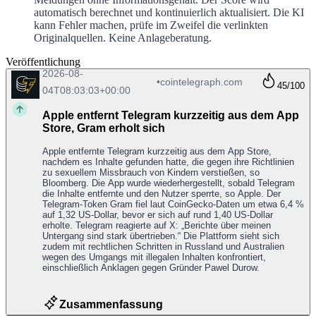
automatisch berechnet und kontinuierlich aktualisiert. Die KI
kann Fehler machen, prüfe im Zweifel die verlinkten
Originalquellen. Keine Anlageberatung.
Veröffentlichung
2026-08-
•
cointelegraph.com
45
/100
04T08:03:03+00:00
Apple entfernt Telegram kurzzeitig aus dem App
Store, Gram erholt sich
Apple entfernte Telegram kurzzeitig aus dem App Store,
nachdem es Inhalte gefunden hatte, die gegen ihre Richtlinien
zu sexuellem Missbrauch von Kindern verstießen, so
Bloomberg. Die App wurde wiederhergestellt, sobald Telegram
die Inhalte entfernte und den Nutzer sperrte, so Apple. Der
Telegram-Token Gram fiel laut CoinGecko-Daten um etwa 6,4 %
auf 1,32 US-Dollar, bevor er sich auf rund 1,40 US-Dollar
erholte. Telegram reagierte auf X: „Berichte über meinen
Untergang sind stark übertrieben.“ Die Plattform sieht sich
zudem mit rechtlichen Schritten in Russland und Australien
wegen des Umgangs mit illegalen Inhalten konfrontiert,
einschließlich Anklagen gegen Gründer Pawel Durow.
Zusammenfassung