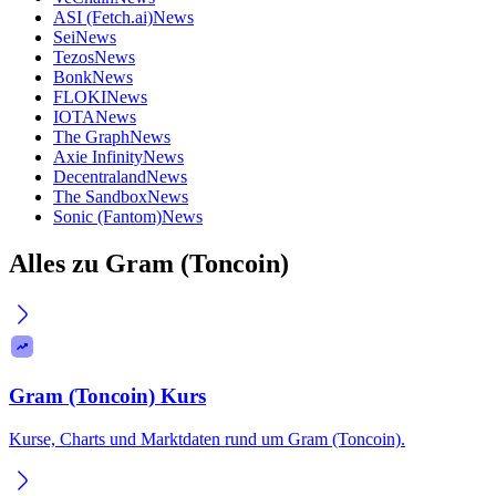
ASI (Fetch.ai)
News
Sei
News
Tezos
News
Bonk
News
FLOKI
News
IOTA
News
The Graph
News
Axie Infinity
News
Decentraland
News
The Sandbox
News
Sonic (Fantom)
News
Alles zu Gram (Toncoin)
Gram (Toncoin) Kurs
Kurse, Charts und Marktdaten rund um Gram (Toncoin).