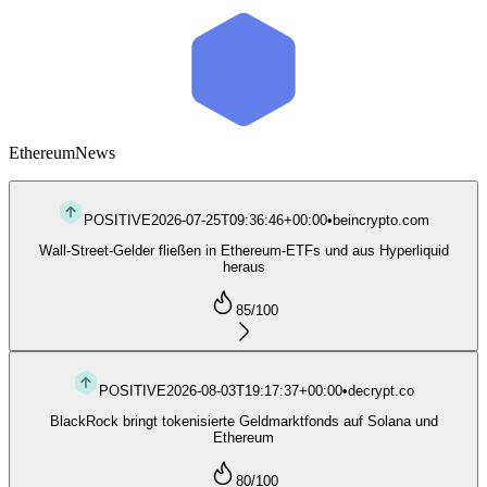
Ethereum
News
POSITIVE
2026-07-25T09:36:46+00:00
•
beincrypto.com
Wall-Street-Gelder fließen in Ethereum-ETFs und aus Hyperliquid
heraus
85
/100
POSITIVE
2026-08-03T19:17:37+00:00
•
decrypt.co
BlackRock bringt tokenisierte Geldmarktfonds auf Solana und
Ethereum
80
/100