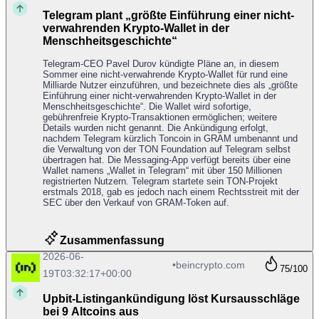
Telegram plant „größte Einführung einer nicht-
verwahrenden Krypto-Wallet in der
Menschheitsgeschichte“
Telegram-CEO Pavel Durov kündigte Pläne an, in diesem
Sommer eine nicht-verwahrende Krypto-Wallet für rund eine
Milliarde Nutzer einzuführen, und bezeichnete dies als „größte
Einführung einer nicht-verwahrenden Krypto-Wallet in der
Menschheitsgeschichte“. Die Wallet wird sofortige,
gebührenfreie Krypto-Transaktionen ermöglichen; weitere
Details wurden nicht genannt. Die Ankündigung erfolgt,
nachdem Telegram kürzlich Toncoin in GRAM umbenannt und
die Verwaltung von der TON Foundation auf Telegram selbst
übertragen hat. Die Messaging-App verfügt bereits über eine
Wallet namens „Wallet in Telegram“ mit über 150 Millionen
registrierten Nutzern. Telegram startete sein TON-Projekt
erstmals 2018, gab es jedoch nach einem Rechtsstreit mit der
SEC über den Verkauf von GRAM-Token auf.
Zusammenfassung
2026-06-
•
beincrypto.com
75
/100
19T03:32:17+00:00
Upbit-Listingankündigung löst Kursausschläge
bei 9 Altcoins aus